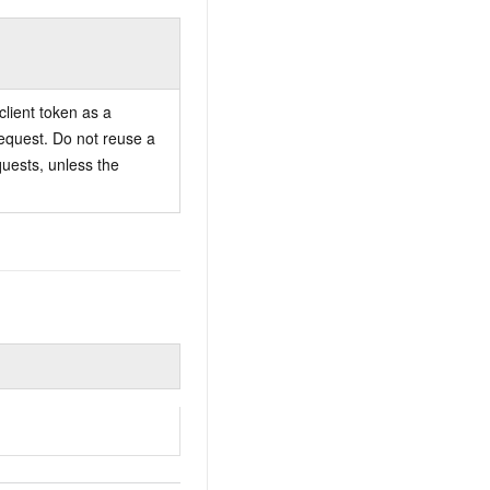
lient token as a
request. Do not reuse a
equests, unless the