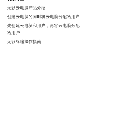
无影云电脑产品介绍
创建云电脑的同时将云电脑分配给用户
先创建云电脑和用户，再将云电脑分配
给用户
无影终端操作指南
为什么选择阿里云
大模型
产品和定
什么是云计算
千问大模型
全部产品
全球基础设施
大模型服务
免费试用