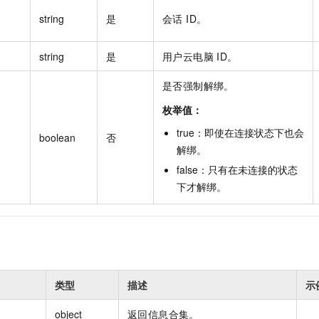
一个 AI 助手
即刻拥有 DeepSeek-R1 满血版
超强辅助，Bol
string
是
会话 ID。
在企业官网、通讯软件中为客户提供 AI 客服
多种方案随心选，轻松解锁专属 DeepSeek
d
string
是
用户云电脑 ID。
是否强制解绑。
枚举值：
true
：
即使在连接状态下也会
boolean
否
解绑
。
false
：
只有在未连接的状态
下才解绑
。
类型
描述
示
object
返回信息合集。