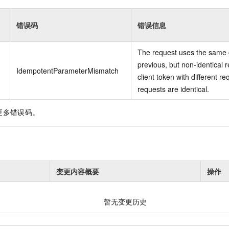
错误码
错误信息
The request uses the same c
previous, but non-identical 
IdempotentParameterMismatch
client token with different r
requests are identical.
更多错误码。
变更内容概要
操作
暂无变更历史