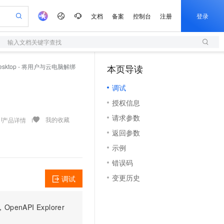
文档
备案
控制台
注册
登录
输入文档关键字查找
验
作计划
器
AI 活动
专业服务
服务伙伴合作计划
开发者社区
加入我们
服务平台百炼
阿里云 OPC 创新助力计划
rDesktop - 将用户与云电脑解绑
本页导读
（0）
一站式生成采购清单，支持单品或批量购买
S
可编辑精美 PPT 文稿
S产品伙伴计划（繁花）
峰会
造的大模型服务与应用开发平台
轻量应用服务器
Agency Agents：拥有专属领域专家
AI 生产力先锋
Al MaaS 服务伙伴赋能合作
域名
博文
Careers
至高可申请百万元
调试
性可伸缩的云计算服务
 轻松生成专业的 PPT
开启高性价比 AI 编程新体验
先锋实践拓展 AI 生产力的边界
快速构建应用程序和网站，即刻迈出上云第一步
多领域专家智能体,一键组建 AI 虚拟交付团队
Token 补贴，五大权
计划
海大会
伙伴信用分合作计划
商标
问答
社会招聘
授权信息
益加速 OPC 成功
S
帕鲁游戏服务器
数字证书管理服务（原SSL证书）
HappyHorse 打造一站式影视创作平台
飞天发布时刻
HOT
划
备案
电子书
校园招聘
请求参数
联机服务器，轻松开启游戏
视频创作，一键激活电商全链路生产力
全托管，含MySQL、PostgreSQL、SQL Server、MariaDB多引擎
实现全站HTTPS，呈现可信的WEB访问
所见，即是所愿
可视化编排打通从文字构思到成片全链路闭环
我的收藏
产品详情
更多支持
划
公司注册
镜像站
返回参数
视频生成
语音识别与合成
 智能体与工作流应用
短信服务
漫剧工坊：一站式动画创作平台
AI 实训营
合作伙伴培训与认证
示例
划
上云迁移
的智能体编程平台
站生成，高效打造优质广告素材
通过阿里云百炼高效搭建AI应用,助力高效开发
快速生产连贯的高质量长漫剧
从基础到进阶，Agent 创客手把手教你
国内短信简单易用，安全可靠，秒级触达，全球覆盖200+国家和地区。
e-1.1-T2V
Qwen3-TTS-Flash
lScope
我要反馈
查询合作伙伴
错误码
畅细腻的高质量视频
离线语音合成大模型，多语言方言自适应，低延迟高稳定
n Alibaba Cloud ISV 合作
代维服务
olarDB
建企业门户网站
大数据开发治理平台 DataWorks
10 分钟搭建微信、支付宝小程序
变更历史
调试
创新加速
ope
登录合作伙伴管理后台
我要建议
站，无忧落地极速上线
以可视化方式快速构建移动和 PC 门户网站
100%兼容MySQL、PostgreSQL，兼容Oracle，支持集中和分布式
高效部署网站，快速应用到小程序
Data Agent 驱动的一站式 Data+AI 开发治理平台
e-1.1-I2V
Cosyvoice-V3-Flash
安全
畅自然，细节丰富
高表现力语音合成大模型，语音克隆听感自然
我要投诉
上云场景组合购
伴
PI Explorer
边界网络安全防护产品
漫剧创作，剧本、分镜、视频高效生成
覆盖90%+业务场景，专享组合折扣价
2V
VPN
Fun-ASR