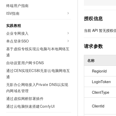
AI 产品 免费试用
网络
终端用户指南
安全
云开发大赛
Tableau 订阅
1亿+ 大模型 tokens 和 
ISV指南
可观测
入门学习赛
中间件
AI空中课堂在线直播课
授权信息
140+云产品 免费试用
大模型服务
实践教程
上云与迁云
产品新客免费试用，最长1
数据库
当前
API
暂无授权
生态解决方案
企业专网接入
千问AI平台-Token Plan
企业出海
大模型ACA认证体验
大数据计算
单点登录SSO
助力企业全员 AI 认知与能
行业生态解决方案
请求参数
政企业务
媒体服务
基于虚拟专线实现云电脑与本地网络互
千问AI平台-模型体验
开发者生态解决方案
通
在线体验全尺寸、多种模态
企业服务与云通信
名称
AI 开发和 AI 应用解决
自动设置用户网卡DNS
Happy 系列大模型
域名与网站
通过CEN实现ECS和无影云电脑网络互
RegionId
通
终端用户计算
LoginToken
无影办公网络接入Private DNS以实现
Serverless
内网域名管理
大模型解决方案
ClientType
通过虚拟网桥部署插件
开发工具
快速部署 Dify，高效搭建 
ClientId
通过云电脑快速搭建ComfyUI
迁移与运维管理