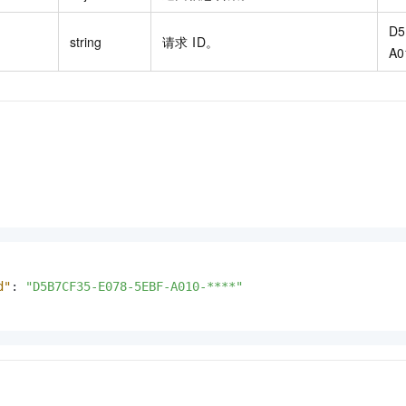
D5
string
请求 ID。
A0
d"
:
"D5B7CF35-E078-5EBF-A010-****"