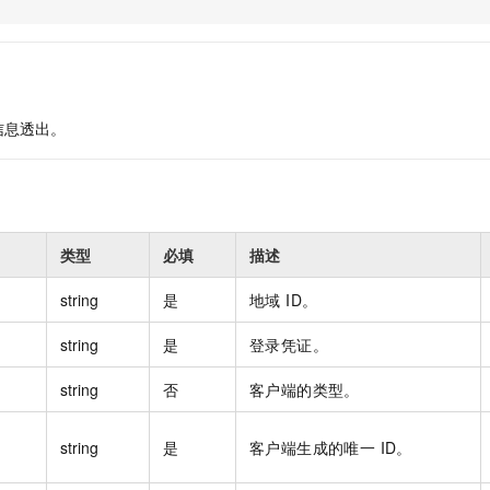
服务生态伙伴
视觉 Coding、空间感知、多模态思考等全面升级
1M上下文，专为长程任务能力而生
云工开物
企业应用
Night Plan 支持 Qwen 3.8-Max
AI 办公
NEW
Red Hat
30+ 款产品免费体验
夜间 5 折，Qwen/Meoo/TokenPlan 客户专享
AI智能应用
科研合作
ERP
堂（旗舰版）
SUSE
智能客服
AI 应用构建
大模型原生
CRM
2个月
自动承接线索
信息透出。
建站小程序
Qoder
大模型服务平台百炼-应用模版
OA 办公系统
HOT
NEW
面向真实软件
个人版上线、团队版降价；千问3.8-Max首发发尝鲜
丰富多元化的应用模版和解决方案
力提升
财税管理
模板建站
万有无界
大模型服务平台百炼-智能体
400电话
定制建站
的模型效果
灵活可视化地构建企业级 Agent
类型
必填
描述
方案
广告营销
模板小程序
秒悟
人工智能平台 PAI
定制小程序
string
是
地域 ID。
云端极速 AI 
新一代 AI 视频生成模型，深度适配广告营销等场景
AI Native 的算法工程平台，一站式完成建模、训练、推理服务部署
APP 开发
string
是
登录凭证。
建站系统
string
否
客户端的类型。
AI 应用
10分钟微调：让0.6B模型媲美235B模型
多模态数据信
string
是
客户端生成的唯一 ID。
依托云原生高可用架构,实现Dify私有化部署
用1%尺寸在特定领域达到大模型90%以上效果