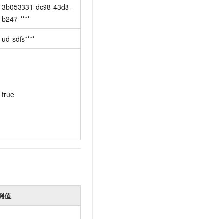
t.diy 一步搞定创意建站
构建大模型应用的安全防护体系
3b053331-dc98-43d8-
通过自然语言交互简化开发流程,全栈开发支持
通过阿里云安全产品对 AI 应用进行安全防护
b247-****
ud-sdfs****
true
例值