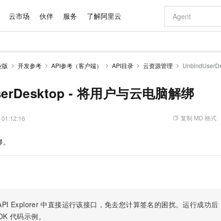
云市场
伙伴
服务
了解阿里云
AI 特惠
数据与 API
成为产品伙伴
企业增值服务
最佳实践
价格计算器
AI 场景体
基础软件
产品伙伴合
阿里云认证
市场活动
配置报价
大模型
业版
开发参考
API参考（客户端）
API目录
云资源管理
UnbindUse
自助选配和估算价格
步到位
域名与网站
智启 AI 普惠权益
产品生态集成认证中心
企业支持计划
云上春晚
Qwen Audio：打造专属 AI 语音助手
千问官方 MaaS 平台，为开发者和 Agent 而生，新用户赠送 1 亿 + tokens 额度
云服务器 EC
一句话生成原生
AI Coding
阿里云Maa
2026 阿里云
为企业打
数据集
Windows
大模型认证
模型
NEW
NEW
格式还原
值低价云产品抢先购
提供智能易用的域名与建站服务
至高享 1亿+免费 tokens，加速 Al 应用落地
Qwen-Audio-3.0-Realtime 端到端实时语音角色扮演
安全可靠、弹
输入一句话想法,
智能编程，一键
UserDesktop - 将用户与云电脑解绑
产品生态伙伴
专家技术服务
云上奥运之旅
弹性计算合作
阿里云中企出
手机三要素
宝塔 Linux
全部认证
价格优势
开源旗舰模型
对象存储 OSS
即刻拥有 DeepSeek-V4-Pro
阿里云 OPC 创新助力计划
云数据库 RD
一键部署幻兽
AI 电商营销
产品生态伙伴工作台
企业增值服务台
云栖战略参考
云存储合作计
云栖大会
身份实名认证
CentOS
训练营
推动算力普惠，释放技术红利
的大模型服务
最高返9万
真正可用的 1M 上下文,一次完成代码全链路开发
轻松解锁专属 DeepSeek-V4-Pro
至高百万元 Token 补贴，加速一人公司成长
稳定、安全、高性价比、高性能的云存储服务
一键购买专属
从图文生成到
复制 MD 格式
 01:12:16
云上的中国
数据库合作计
活动全景
短信
Docker
图片和
自进化智能体
人工智能平台 PAI
5 分钟轻松部署专属 QwenPaw
Token Plan 模型订阅计划
Qoder
高效搭建 AI
AI 广告创作
企业成长
大模型
NEW
HOT
信息公告
绑。
看见新力量
云网络合作计
OCR 文字识别
JAVA
级电脑
越聪明
证享300元代金券
一站式AI开发、训练和推理服务
Qwen3.8-Max 首发尝鲜，限时加量 10 倍，夜间低至2折
从聊天伙伴进化为能主动干活的本地数字员工
面向真实软件
图文、视频一
Kimi-K3
HappyHors
NEW
魔搭 Mode
loud
服务实践
官网公告
Kimi 最新旗舰模型，长程编程与推理利器
让文字生成流
金融模力时刻
Salesforce O
版
发票查验
全能环境
Qoder CN
Claude Code + GStack 打造工程团队
千问办公，限时限量积分加倍
云原生数据库 P
低代码高效构
AI 建站
NEW
作计划
计划
创新中心
魔搭 ModelSc
健康状态
让AI从“聊天伙伴”进化为能干活的“数字员工”
覆盖公网/内网、递归/权威、移动APP等全场景解析服务
安装技能 GStack，拥有专属 AI 工程团队
你的AI工作搭子，覆盖日常办公高频场景
基于千问大模型等，支持代码智能生成、研发智能问答
0 代码专业建
客户案例
天气预报查询
操作系统
Deepseek-v4-pro
HappyHors
态合作计划
态智能体模型
旗舰 MoE 大模型，百万上下文与顶尖推理能力
图生视频，流
Compute
同享
容器服务 Kubernetes 版 ACK
万小智 AI 建站低至 15元/月
云防火墙
AI 短剧/漫剧
快递物流查询
WordPress
成为服务伙
高校合作
PI Explorer
中直接运行该接口，免去您计算签名的困扰。运行成功后，OpenA
式云数据仓库
点，立即开启云上创新
提供一站式管理容器应用的 K8s 服务
送.CN域名，送备案服务码
云原生的云上
AI助力短剧
GLM-5.2
Wan2.7-T
DK
代码示例。
Ubuntu