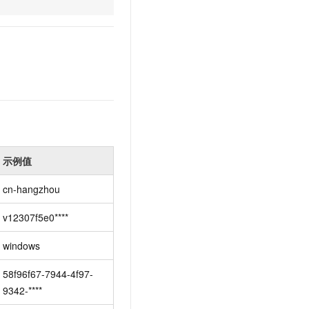
文戏情感细腻自然，动作戏激烈拳拳到肉，实现更强表演能力
支持中英文自由切换，具备更强的噪声鲁棒性
云聚AI 严选权益
SSL 证书
，一键激活高效办公新体验
精选AI产品，从模型到应用全链提效
堡垒机
AI 用量加速计划
应用
防火墙
、识别商机，让客服更高效、服务更出色。
新老同享，达量后返
千问办公
主机安全
NEW
的智能体编程平台
一站式AI生产力平台
AI 应用及服务市场
伶鹊
企业级人与Agent协作平台，接入和调度多个数字员工
智能客服平台，对话机器人、对话分析、智能外呼
AI 应用
示例值
大模型服务平台百炼 - 全妙
大模型
cn-hangzhou
应用创作平台
多模态内容创作工具，已接入 DeepSeek
自然语言处理
v12307f5e0****
数据标注
windows
机器学习
息提取
与 AI 智能体进行实时音视频通话
58f96f67-7944-4f97-
从文本、图片、视频中提取结构化的属性信息
构建支持视频理解的 AI 音视频实时通话应用
9342-****