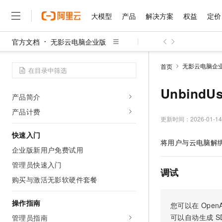
大模型
产品
解决方案
权益
定价
产品概述
官方文档
无影云电脑企业版
什么是无影云电脑企业版
大模型
产品
解决方案
权益
定价
云市场
伙伴
服务
了解阿里云
精选产品
精选解决方案
普惠上云
产品定价
精选商城
成为销售伙伴
售前咨询
为什么选择阿里云
千问AI平台
无影云电脑企
首页
功能发布记录
了解云产品的定价详情
大模型服务平台百炼
睿译宝，AI翻译排版一
普惠上云 官方力荐
分销伙伴
在线服务
网站建设
什么是云计算
大
产品公告
大模型服务与应用平台
上传文档即自动完成翻译和
云服务器38元/年起，超
Unbind
咨询伙伴
多端小程序
技术领先
产品简介
云上成本管理
售后服务
千问大模型
GLM-5.2：长任务时代
官方推荐返现计划
大模型
大模型
产品计费
精选产品
精选解决方案
Salesforce 国际版订阅
稳定可靠
管理和优化成本
多元化、高性能、安全可靠
推荐新用户得奖励，单订单
更新时间：
2026-01-14
销售伙伴合作计划
自助服务
友盟天域
安全合规
人工智能与机器学习
AI
文本生成
快速入门
无影云电脑
Hermes Agent，打造
云工开物
将用户与云电脑解
无影生态合作计划
在线服务
观测云
分析师报告
随时随地安全接入的云上超
自主进化，持久记忆，越用
高校专属算力普惠，学生认
企业版新用户免费试用
计算
互联网应用开发
Qwen3.8-Max
HOT
Salesforce On Alibaba C
工单服务
管理员快速入门
智能体时代全能旗舰模型
Tuya 物联网平台阿里云
研究报告与白皮书
云解析DNS
快速拥有专属 OpenClaw
Consulting Partner 合
调试
大数据
容器
免费试用
短信专区
购买与激活无影软硬件套餐
蓝凌 OA
Qwen3.7-Plus
AI 大模型销售与服务生
现代化应用
存储
天池大赛
能看、能想、能动手的多模
云原生大数据计算服务 Max
解决方案免费试用 新老
电子合同
操作指南
您可以在
OpenA
面向分析的企业级SaaS模
最高领取价值200元试用
安全
网络与CDN
AI 算法大赛
Qwen3-VL-Plus
可以自动生成
S
管理员指南
畅捷通