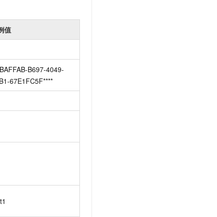
例值
BAFFAB-B697-4049-
B1-67E1FC5F****
t1