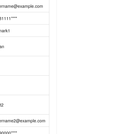
ername@example.com
81111****
mark1
an
t2
ername2@example.com
90000****