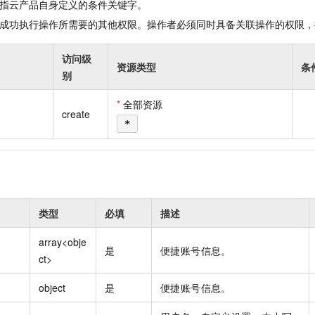
指云产品自身定义的条件关键字。
一个 AI 助手
即刻拥有 DeepSeek-R1 满血版
超强辅助，Bol
在企业官网、通讯软件中为客户提供 AI 客服
多种方案随心选，轻松解锁专属 DeepSeek
成功执行操作所需要的其他权限。操作者必须同时具备关联操作的权限，
访问级
资源类型
条
别
*
全部资源
create
*
类型
必填
描述
array<obje
是
便捷账号信息。
ct>
object
是
便捷账号信息。