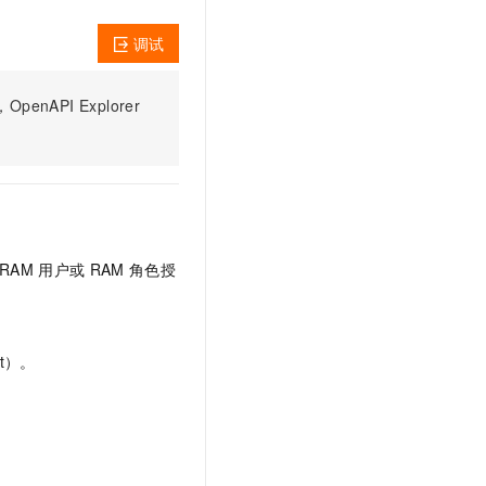
文戏情感细腻自然，动作戏激烈拳拳到肉，实现更强表演能力
支持中英文自由切换，具备更强的噪声鲁棒性
云聚AI 严选权益
SSL 证书
，一键激活高效办公新体验
精选AI产品，从模型到应用全链提效
调试
堡垒机
AI 用量加速计划
应用
防火墙
PI Explorer
、识别商机，让客服更高效、服务更出色。
新老同享，达量后返
千问办公
主机安全
NEW
的智能体编程平台
一站式AI生产力平台
AI 应用及服务市场
伶鹊
企业级人与Agent协作平台，接入和调度多个数字员工
智能客服平台，对话机器人、对话分析、智能外呼
AI 应用
RAM
用户或
RAM
角色授
大模型服务平台百炼 - 全妙
大模型
应用创作平台
多模态内容创作工具，已接入 DeepSeek
自然语言处理
t）。
数据标注
机器学习
息提取
与 AI 智能体进行实时音视频通话
从文本、图片、视频中提取结构化的属性信息
构建支持视频理解的 AI 音视频实时通话应用