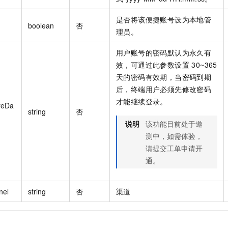
是否将该便捷账号设为本地管
boolean
否
理员。
用户账号的密码默认为永久有
效，可通过此参数设置 30~365
天的密码有效期，当密码到期
后，终端用户必须先修改密码
才能继续登录。
reDa
string
否
说明
该功能目前处于邀
测中，如需体验，
请提交工单申请开
通。
nel
string
否
渠道