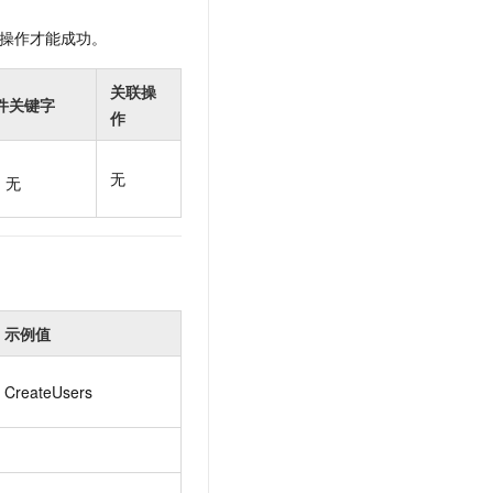
t.diy 一步搞定创意建站
构建大模型应用的安全防护体系
通过自然语言交互简化开发流程,全栈开发支持
通过阿里云安全产品对 AI 应用进行安全防护
操作才能成功。
关联操
件关键字
作
无
无
示例值
CreateUsers