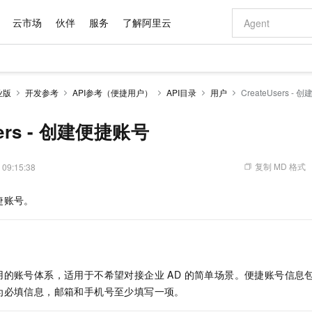
云市场
伙伴
服务
了解阿里云
AI 特惠
数据与 API
成为产品伙伴
企业增值服务
最佳实践
价格计算器
AI 场景体
基础软件
产品伙伴合
阿里云认证
市场活动
配置报价
大模型
业版
开发参考
API参考（便捷用户）
API目录
用户
CreateUsers -
自助选配和估算价格
新方式
域名与网站
睿译宝，AI翻译排版一步到位
智启 AI 普惠权益
产品生态集成认证中心
企业支持计划
云上春晚
千问官方 MaaS 平台，为开发者和 Agent 而生，新用户赠送 1 亿 + tokens 额度
云服务器 EC
Qwen Aud
AI Coding
阿里云Maa
2026 阿里云
为企业打
数据集
Windows
大模型认证
模型
NEW
NEW
交付可用成果
值低价云产品抢先购
提供智能易用的域名与建站服务
上传文档即自动完成翻译和格式还原
至高享 1亿+免费 tokens，加速 Al 应用落地
安全可靠、弹
智能编程，一键
sers - 创建便捷账号
产品生态伙伴
专家技术服务
云上奥运之旅
弹性计算合作
阿里云中企出
手机三要素
宝塔 Linux
全部认证
价格优势
有专属领域专家
对象存储 OSS
GLM-5.2：长任务时代开源旗舰模型
阿里云 OPC 创新助力计划
云数据库 RD
即刻拥有 DeepS
AI 电商营销
产品生态伙伴工作台
企业增值服务台
云栖战略参考
云存储合作计
云栖大会
身份实名认证
CentOS
训练营
推动算力普惠，释放技术红利
的大模型服务
最高返9万
多领域专家智能体,一键组建 AI 虚拟交付团队
至高百万元 Token 补贴，加速一人公司成长
稳定、安全、高性价比、高性能的云存储服务
真正可用的 1M 上下文,一次完成代码全链路开发
轻松解锁专属 Dee
从图文生成到
复制 MD 格式
 09:15:38
云上的中国
数据库合作计
活动全景
短信
Docker
图片和
站式影视创作平台
人工智能平台 PAI
Hermes Agent，打造自进化智能体
Token Plan 模型订阅计划
Qoder
5 分钟轻松部署
AI 广告创作
企业成长
大模型
NEW
信息公告
捷账号。
看见新力量
云网络合作计
OCR 文字识别
JAVA
级电脑
证享300元代金券
可视化编排打通从文字构思到成片全链路闭环
一站式AI开发、训练和推理服务
自主进化，持久记忆，越用越聪明
Qwen3.8-Max 首发尝鲜，限时加量 10 倍，夜间低至2折
面向真实软件
图文、视频一
Kimi-K3
HappyHors
NEW
魔搭 Mode
loud
服务实践
官网公告
Kimi 最新旗舰模型，长程编程与推理利器
让文字生成流
金融模力时刻
Salesforce O
版
发票查验
全能环境
Qoder CN
Claude Code + GStack 打造工程团队
千问办公，限时限量积分加倍
云原生数据库 P
低代码高效构
AI 建站
NEW
作计划
计划
创新中心
魔搭 ModelSc
健康状态
让AI从“聊天伙伴”进化为能干活的“数字员工”
覆盖公网/内网、递归/权威、移动APP等全场景解析服务
安装技能 GStack，拥有专属 AI 工程团队
你的AI工作搭子，覆盖日常办公高频场景
基于千问大模型等，支持代码智能生成、研发智能问答
0 代码专业建
客户案例
天气预报查询
操作系统
Deepseek-v4-pro
HappyHors
态合作计划
用的账号体系，适用于不希望对接企业 AD 的简单场景。便捷账号信息
态智能体模型
旗舰 MoE 大模型，百万上下文与顶尖推理能力
图生视频，流
Compute
同享
容器服务 Kubernetes 版 ACK
万小智 AI 建站低至 15元/月
云防火墙
AI 短剧/漫剧
快递物流查询
WordPress
成为服务伙
高校合作
为必填信息，邮箱和手机号至少填写一项。
式云数据仓库
点，立即开启云上创新
提供一站式管理容器应用的 K8s 服务
送.CN域名，送备案服务码
云原生的云上
AI助力短剧
GLM-5.2
Wan2.7-T
Ubuntu