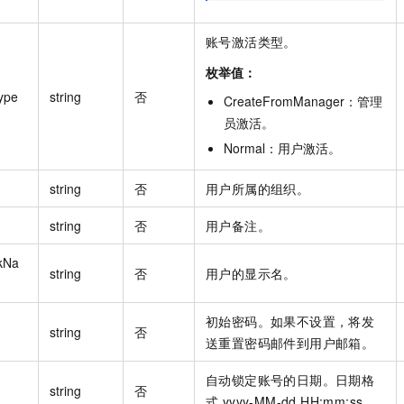
账号激活类型。
枚举值：
ype
string
否
CreateFromManager
：
管理
员激活
。
Normal
：
用户激活
。
string
否
用户所属的组织。
string
否
用户备注。
kNa
string
否
用户的显示名。
初始密码。如果不设置，将发
string
否
送重置密码邮件到用户邮箱。
自动锁定账号的日期。日期格
string
否
式 yyyy-MM-dd HH:mm:ss。