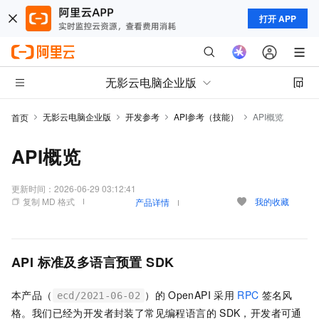
打开 APP
无影云电脑企业版
无影云电脑企业版
开发参考
API参考（技能）
API概览
首页
API概览
更新时间：
2026-06-29 03:12:41
复制 MD 格式
我的收藏
产品详情
API
标准及多语言预置
SDK
本产品（
）的
OpenAPI
采用
RPC
签名风
ecd/2021-06-02
格。我们已经为开发者封装了常见编程语言的
SDK，开发者可通