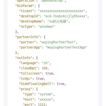
"operation"
:
"openDesktop"
,
"bizParam"
:
{
"ticket"
:
"xxxxxxxxxxxxxxxxxxxxxxx"
,
"desktopId"
:
"ecd-7nvbz4ccjly95xxxx"
,
"desktopName"
:
"xx的云电脑"
,
"osType"
:
"windows"
}
,
"partnerInfo"
:
{
"partner"
:
"wuyingPartnerTest"
,
"partnerApp"
:
"WuyingPartnerTestApp"
}
,
"extInfo"
:
{
"language"
:
"zh"
,
"cloudDpi"
:
150
,
"fullscreen"
:
true
,
"isVpc"
:
true
,
"hideFloatingBall"
:
true
,
"proxy"
:
{
"type"
:
"system"
,
"host"
:
"xxxxxx"
,
"port"
:
1111
,