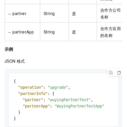
合作方公司
-- partner
String
是
名称
合作方应用
-- partnerApp
String
是
的名称
示例
JSON
格式
{
"operation"
:
"upgrade"
,
"partnerInfo"
:
{
"partner"
:
"wuyingPartnerTest"
,
"partnerApp"
:
"WuyingPartnerTestApp"
}
}