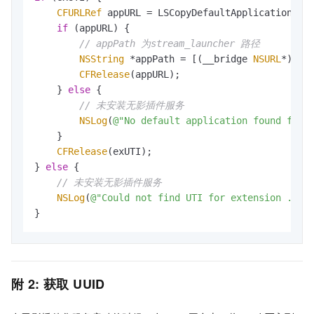
CFURLRef
 appURL = LSCopyDefaultApplicationURL
if
 (appURL) {

// appPath 为stream_launcher 路径
NSString
 *appPath = [(__bridge 
NSURL
*)appU
CFRelease
(appURL);

    } 
else
 {

// 未安装无影插件服务
NSLog
(
@"No default application found for 
    }

CFRelease
(exUTI);

} 
else
 {

// 未安装无影插件服务
NSLog
(
@"Could not find UTI for extension .%@"
}
附
2: 获取
UUID