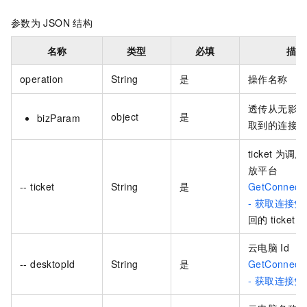
参数为
JSON
结构
名称
类型
必填
描述
operation
String
是
操作名称
透传从无影
object
是
bizParam
取到的连接
ticket
为调用
放平台
-- ticket
String
是
GetConnecti
- 获取连接凭
回的
ticket
云电脑
Id
-- desktopId
String
是
GetConnecti
- 获取连接凭