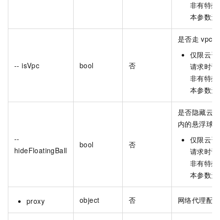
非有特殊
本参数无
是否走
vpc
仅限云资
-- isVpc
bool
否
请求时设
非有特殊
本参数无
是否隐藏云
内的悬浮球
--
仅限云资
bool
否
hideFloatingBall
请求时设
非有特殊
本参数无
object
否
网络代理配
proxy