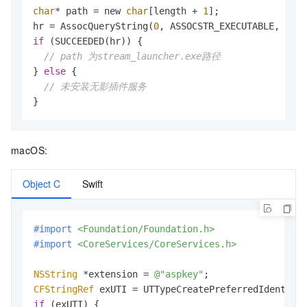
char
* path = new 
char
[length + 
1
];

hr = AssocQueryString(
0
, ASSOCSTR_EXECUTABLE, 
".as
if
 (SUCCEEDED(hr)) {

// path 为stream_launcher.exe路径
} 
else
 {

// 未安装无影插件服务
}
macOS:
Object C
Swift
#import 
<Foundation/Foundation.h>
#import 
<CoreServices/CoreServices.h>
NSString
 *extension = 
@"aspkey"
CFStringRef
 exUTI = UTTypeCreatePreferredIdentifi
if
 (exUTI) {
