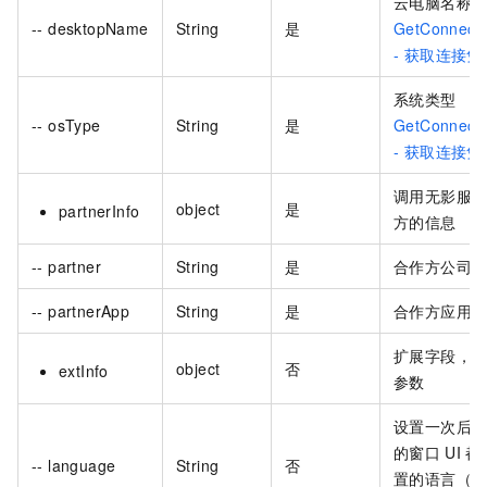
云电脑名称
-- desktopName
String
是
GetConnecti
- 获取连接凭
系统类型
-- osType
String
是
GetConnecti
- 获取连接凭
调用无影服
object
是
partnerInfo
方的信息
-- partner
String
是
合作方公司
-- partnerApp
String
是
合作方应用
扩展字段，
object
否
extInfo
参数
设置一次后
的窗口
UI
都
-- language
String
否
置的语言（