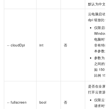
默认为中文
云电脑启动
dpi
缩放比例
仅限启动
Windows
电脑时设
-- cloudDpi
int
否
非有特殊
本参数无
参数为
1
之间的整
如
150
比例
15
是否在全屏
打开云资源
仅限云资
-- fullscreen
bool
否
请求时设