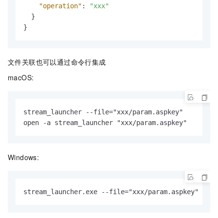
"operation"
:
"xxx"
}
}
文件关联也可以通过命令行集成
macOS:
stream_launcher --file="xxx/param.aspkey"

open -a stream_launcher "xxx/param.aspkey"
Windows:
stream_launcher.exe --file="xxx/param.aspkey"