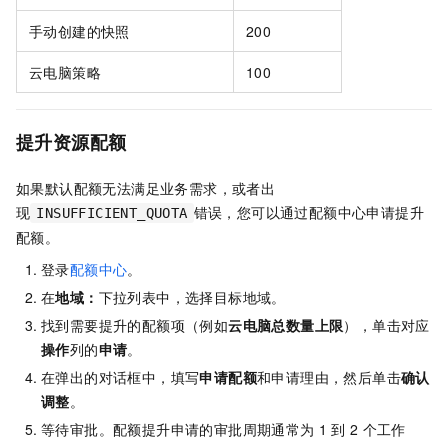
手动创建的快照
200
云电脑策略
100
提升资源配额
如果默认配额无法满足业务需求，或者出
现
错误，您可以通过配额中心申请提升
INSUFFICIENT_QUOTA
配额。
登录
配额中心
。
在
地域：
下拉列表中，选择目标地域。
找到需要提升的配额项（例如
云电脑总数量上限
），单击对应
操作
列的
申请
。
在弹出的对话框中，填写
申请配额
和申请理由，然后单击
确认
调整
。
等待审批。配额提升申请的审批周期通常为
1
到
2
个工作