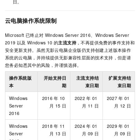
日。
云电脑操作系统限制
Microsoft
已终止对
Windows Server 2016、Windows Server
2019
以及
Windows 10
的
主流支持
，不再提供免费的事件支持和
安全更新支持。虽然
无影云电脑企业版
仍支持创建上述版本操作
系统的云电脑，并持续提供无影兼容性层面的技术支持，但是请
您务必知悉其中的风险，并谨慎选择。
操作系统版
开始支持日
主流支持结
扩展支持结
本
期
束日期
束日期
Windows
2016
年
10
2022
年
01
2027
年
01
Server
月
15
日
月
11
日
月
12
日
2016
Windows
2018
年
11
2024
年
01
2029
年
01
Server
月
13
日
月
09
日
月
09
日