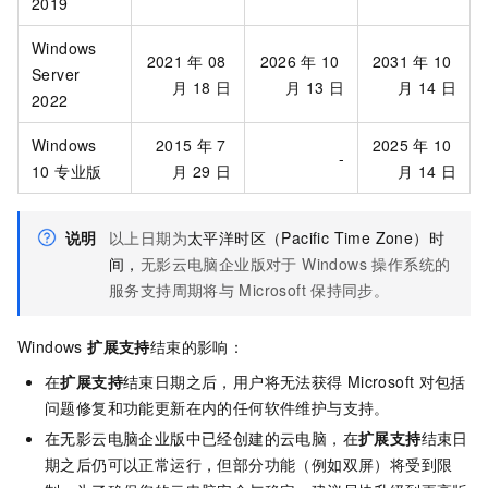
2019
Windows
2021
年
08
2026
年
10
2031
年
10
Server
月
18
日
月
13
日
月
14
日
2022
Windows
2015
年
7
2025
年
10
-
10 专业版
月
29
日
月
14
日
说明
以上日期为
太平洋时区（Pacific Time Zone）时
间，
无影云电脑企业版
对于 Windows 操作系统的
服务支持周期将与
Microsoft
保持同步。
Windows
扩展支持
结束的影响：
在
扩展支持
结束日期之后，用户将无法获得
Microsoft
对包括
问题修复和功能更新在内的任何软件维护与支持。
在
无影云电脑企业版
中已经创建的云电脑，在
扩展支持
结束日
期之后仍可以正常运行，但部分功能（例如双屏）将受到限