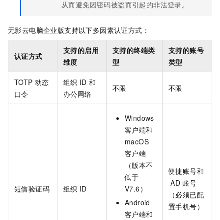
从而避免因密码被盗而引起的非法登录。
无影云电脑企业版
支持以下多因素认证方式：
支持的启用
支持的终端类
支持的账号
认证方式
维度
型
类型
TOTP
动态
组织
ID
和
不限
不限
口令
办公网络
Windows
客户端
和
macOS
客户端
（版本不
便捷账号和
低于
AD
账号
短信验证码
组织
ID
V7.6）
（必须已配
Android
置手机号）
客户端
和