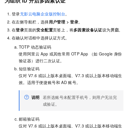
为组织
ID
开启多因素认证
登录
无影云电脑企业版控制台
。
在左侧导航栏，选择
用户管理
>
登录
。
在
登录
页面的
安全配置
页签上，将
多因素设备认证
设为
开启
。
在确认对话框中选择认证方式。
TOTP
动态验证码
使用阿里云
App
或其他常用
OTP App （如
Google
身份
验证器）进行二次认证。
短信验证码
仅对
V7.6
或以上版本桌面端、V7.3
或以上版本移动端生
效。适用于便捷账号和
AD
账号。
说明
若所选账号未配置手机号，则用户无法完
成验证。
邮箱验证码
仅对
V7.6
或以上版本桌面端、V7.3
或以上版本移动端生