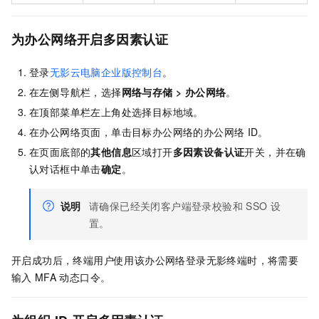
为
办公网络
开启多因素认证
登录
无影云电脑企业版控制台
。
在左侧导航栏，选择
网络与存储
>
办公网络
。
在顶部菜单栏左上角处选择目标地域。
在
办公网络
页面，单击目标
办公网络
的
办公网络
ID
。
在页面底部的
其他信息
区域打开
多因素设备认证
开关，并在确
认对话框中单击
确定
。
说明
请确保已经关闭客户端登录校验和
SSO
设
置。
开启成功后，终端用户使用该
办公网络
登录
无影终端
时，将需要
输入
MFA
动态口令。