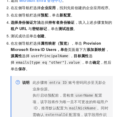
返回
Microsoft Entra 管理中心
。
在左侧导航栏选择
企业应用
，找到先前创建的企业应用程序。
在左侧导航栏选择
预配
，单击
新配置
。
选择身份验证方法
选择
持有者身份验证
，填入上述步骤复制的
租户
URL
与
密钥标记
，单击
测试连接
。
测试成功后单击
创建
。
在左侧导航栏选择
属性映射（预览）
，单击
Provision
Microsoft Entra ID Users，单击
页面最下方
添加新映射
，
源属性
选择
，
目标属性
选
userPrincipalName
择
，单击
确定
，然后
emails[type eq "other"].value
单击
保存
。
说明
此步骤将
账号密码同步至无影企
entra ID
业身份源。
执行启动预配前，需检查
配置
userName
项，该字段将作为唯一且不可更改的终端用户
ID，推荐默认配置为
。同时
mailNickName
需确认
配置项，该字段用作识
externalId