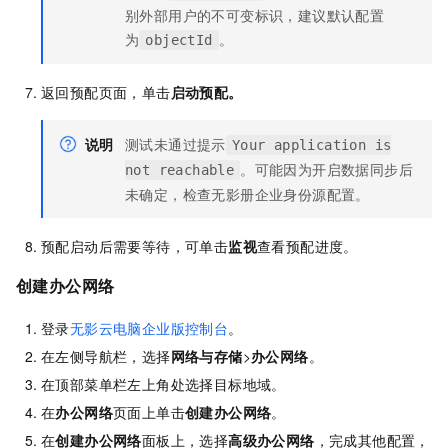
别外部用户的不可变标识，建议默认配置
为
。
objectId
返回预配页面，单击
启动预配。
说明
测试未通过提示
Your application is
。可能因为开启数据同步后
not reachable
未确定，检查无影册企业身份源配置。
预配启动后需要等待，可单击
监视
查看预配进度。
创建办公网络
登录
无影云电脑企业版控制台
。
在左侧导航栏，选择
网络与存储
>
办公网络
。
在顶部菜单栏左上角处选择目标地域。
在
办公网络
页面上单击
创建办公网络
。
在
创建办公网络
面板上，选择
高级办公网络
，完成其他配置，