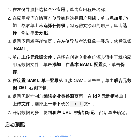
在左侧导航栏选择
企业应用
，单击应用程序名称。
在应用程序详情页左侧导航栏选择
用户和组
，单击
添加用户/
组
，然后单击
未选择任何项
，勾选需要添加的用户，单击
选
择
，然后单击
分配
。
返回应用程序详情页，在左侧导航栏选择
单一登录，
然后选择
SAML
。
单击
上传元数据文件
，选择在创建企业身份源步骤中下载的应
用元数据文件，单击
添加
，在
基本 SAML 配置
页面单击
保
存
。
在
设置 SAML 单一登录
第
3
步 SAML 证书中，单击
联合元数
据 XML
右侧
下载
。
返回无影控制台
编辑企业身份源
页面，在
IdP
元数据
处单击
上传文件
，选择上一步下载的
文件。
.xml
开启数据同步，复制
租户
URL
与
密钥标记
，然后单击确定。
启动预配