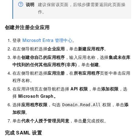
说明
建议保留该页面，后续步骤需要返回此页面操
作。
创建并注册企业应用
登录
Microsoft Entra 管理中心
。
在左侧导航栏选择
企业应用
，单击
新建应用程序
。
单击
创建你自己的应用程序
，输入应用名称，选择
集成未在库
中找到的任何其他应用程序(非库)
，单击
创建
。
在左侧导航栏选择
应用注册
，在
所有应用程序
页签中单击应用
程序名称。
在应用详情页左侧导航栏选择
API 权限
，单击
添加权限
，选
择
Microsoft Graph。
选择
应用程序权限
，勾选
权限，单击
添
Domain.Read.All
加权限
。
单击
代表个人授予管理员同意
，单击
是
完成授权。
完成 SAML 设置