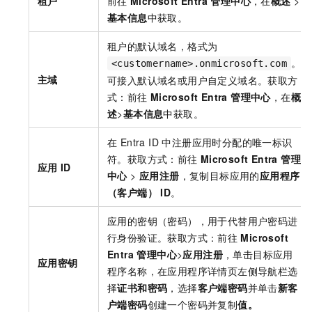
租户
前往
Microsoft Entra 管理中心
，在
概述
>
基本信息
中获取。
租户的默认域名，格式为
。
<customername>.onmicrosoft.com
主域
可接入默认域名或用户自定义域名。获取方
式：前往
Microsoft Entra 管理中心
，在
概
述
>
基本信息
中获取。
在 Entra ID 中注册应用时分配的唯一标识
符。获取方式：前往
Microsoft Entra 管理
应用
ID
中心
>
应用注册
，复制目标应用的
应用程序
（客户端） ID
。
应用的密钥（密码），用于代替用户密码进
行身份验证。获取方式：前往
Microsoft
Entra 管理中心
>
应用注册
，单击目标应用
应用密钥
程序名称，在应用程序详情页左侧导航栏选
择
证书和密码
，选择
客户端密码
并单击
新客
户端密码
创建一个密码并复制
值。