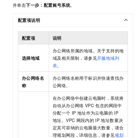
并单击
下一步：配置账号系统
。
配置项说明
配置项
说明
办公网络所属的地域。关于支持的地
选择地域
域及相关限制，请参见
开服地域列
表
。
办公网络名
办公网络名称用于标识并快速查找办
称
公网络。
在
办公网络
中创建云电脑时，系统将
自动从
办公网络
VPC
包含的网段中
分配一个
IP
地址作为云电脑的
IP
地址。VPC
网段内的
IP
地址数量决
定其可容纳的云电脑最大数量，请合
理规划网段，
详细信息，请参见
规划