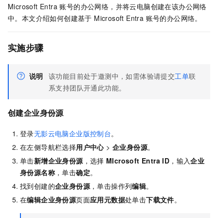
Microsoft Entra 账号的办公网络，并将云电脑创建在该办公网络
中。本文介绍如何创建基于 Microsoft Entra 账号的办公网络。
实施步骤
说明
该功能目前处于邀测中，如需体验请提交
工单
联
系支持团队开通此功能。
创建企业身份源
登录
无影云电脑企业版控制台
。
在左侧导航栏选择
用户中心
>
企业身份源
。
单击
新增企业身份源
，选择
MIcrosoft Entra ID
，输入
企业
身份源名称
，单击
确定
。
找到创建的
企业身份源
，单击操作列
编辑
。
在
编辑企业身份源
页面
应用元数据
处单击
下载文件
。