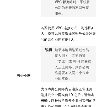
VPC
都允许
时，系统将
自动为您开通
私网连接
服务。
若要使用
VPC
连接方式，则选择
加
入
。您可以按需选择同账号或者跨账
号的
云企业网
实例
ID。
说明
如果本地网络通过
智能
接入网关
、
高速通道
（专线）或
VPN 网关
接
入云上网络，则
办公网
络
需要加入同一个
云企
云企业网
业网
实例。
为保障
办公网络
内云电脑正常使用，
选择
云企业网
实例
ID
之后，请单击
校验
，以校验所选
云企业网
实例的路
由和
办公网络
IPv4
网段是否有冲