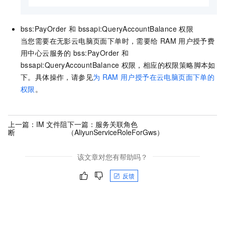
bss:PayOrder
和
bssapi:QueryAccountBalance
权限
当您需要在
无影云电脑
页面下单时，需要给
RAM
用户授予费
用中心云服务的
bss:PayOrder
和
bssapi:QueryAccountBalance
权限，相应的权限策略脚本如
下。
具体操作，请参见
为
RAM
用户授予在云电脑页面下单的
权限
。
上一篇：
IM 文件阻
下一篇：
服务关联角色
断
（AliyunServiceRoleForGws）
该文章对您有帮助吗？
反馈