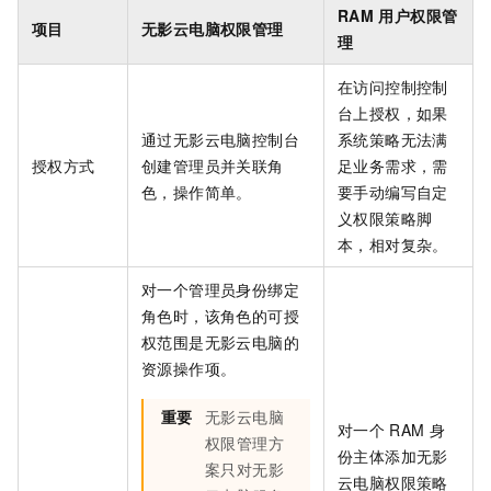
RAM
用户权限管
项目
无影云电脑权限管理
理
在
访问控制
控制
台上授权，如果
通过
无影云电脑
控制台
系统策略无法满
授权方式
创建管理员并关联角
足业务需求，需
色，操作简单。
要手动编写自定
义权限策略脚
本，相对复杂。
对一个管理员身份绑定
角色时，该角色的可授
权范围是
无影云电脑
的
资源操作项。
重要
无影云电脑
对一个
RAM
身
权限管理方
份主体添加
无影
案只对
无影
云电脑
权限策略