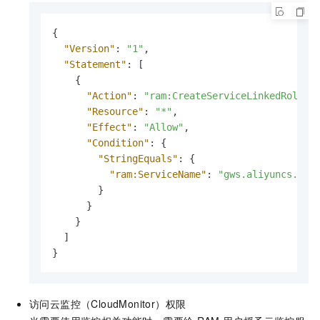
{
"Version"
:
"1"
,
"Statement"
:
[
{
"Action"
:
"ram:CreateServiceLinkedRole"
,
"Resource"
:
"*"
,
"Effect"
:
"Allow"
,
"Condition"
:
{
"StringEquals"
:
{
"ram:ServiceName"
:
"gws.aliyuncs.com
}
}
}
]
}
访问云监控（CloudMonitor）权限