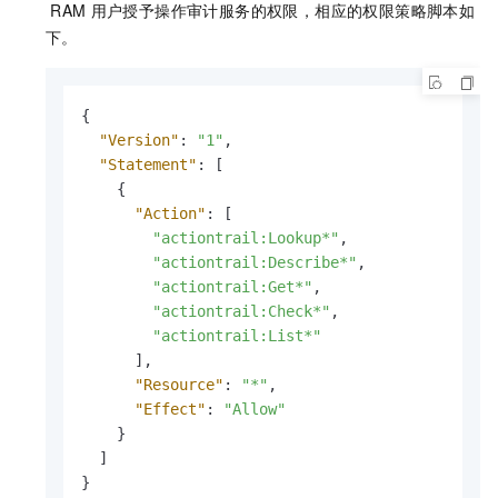
RAM
用户授予操作审计服务的权限，相应的权限策略脚本如
下。
{
"Version"
:
"1"
,
"Statement"
:
[
{
"Action"
:
[
"actiontrail:Lookup*"
,
"actiontrail:Describe*"
,
"actiontrail:Get*"
,
"actiontrail:Check*"
,
"actiontrail:List*"
]
,
"Resource"
:
"*"
,
"Effect"
:
"Allow"
}
]
}