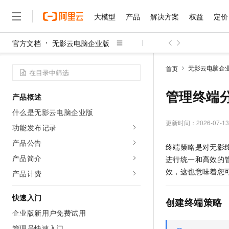
大模型
产品
解决方案
权益
定价
官方文档
无影云电脑企业版
大模型
产品
解决方案
权益
定价
云市场
伙伴
服务
了解阿里云
精选产品
精选解决方案
普惠上云
产品定价
精选商城
成为销售伙伴
售前咨询
为什么选择阿里云
千问AI平台
无影云电脑企
首页
了解云产品的定价详情
大模型服务平台百炼
睿译宝，AI翻译排版一
普惠上云 官方力荐
分销伙伴
在线服务
网站建设
什么是云计算
大
大模型服务与应用平台
上传文档即自动完成翻译和
云服务器38元/年起，超
管理终端
产品概述
咨询伙伴
多端小程序
技术领先
云上成本管理
售后服务
千问大模型
GLM-5.2：长任务时代
官方推荐返现计划
大模型
什么是无影云电脑企业版
大模型
精选产品
精选解决方案
Salesforce 国际版订阅
稳定可靠
管理和优化成本
多元化、高性能、安全可靠
推荐新用户得奖励，单订单
更新时间：
2026-07-13
销售伙伴合作计划
功能发布记录
自助服务
友盟天域
安全合规
人工智能与机器学习
AI
文本生成
无影云电脑
Hermes Agent，打造
云工开物
产品公告
终端策略是对无影
无影生态合作计划
在线服务
观测云
分析师报告
随时随地安全接入的云上超
自主进化，持久记忆，越用
高校专属算力普惠，学生认
计算
互联网应用开发
产品简介
Qwen3.8-Max
进行统一和高效的
HOT
Salesforce On Alibaba C
工单服务
智能体时代全能旗舰模型
Tuya 物联网平台阿里云
研究报告与白皮书
效，这也意味着您
产品计费
云解析DNS
快速拥有专属 OpenClaw
Consulting Partner 合
大数据
容器
免费试用
短信专区
蓝凌 OA
Qwen3.7-Plus
AI 大模型销售与服务生
快速入门
现代化应用
存储
天池大赛
创建终端策略
能看、能想、能动手的多模
云原生大数据计算服务 Max
解决方案免费试用 新老
电子合同
企业版新用户免费试用
面向分析的企业级SaaS模
最高领取价值200元试用
安全
网络与CDN
AI 算法大赛
Qwen3-VL-Plus
畅捷通
管理员快速入门