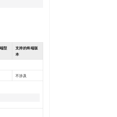
。
文戏情感细腻自然，动作戏激烈拳拳到肉，实现更强表演能力
支持中英文自由切换，具备更强的噪声鲁棒性
云聚AI 严选权益
SSL 证书
，一键激活高效办公新体验
精选AI产品，从模型到应用全链提效
堡垒机
AI 用量加速计划
应用
防火墙
、识别商机，让客服更高效、服务更出色。
新老同享，达量后返
千问办公
主机安全
NEW
的智能体编程平台
一站式AI生产力平台
端型
支持的终端版
AI 应用及服务市场
伶鹊
本
企业级人与Agent协作平台，接入和调度多个数字员工
智能客服平台，对话机器人、对话分析、智能外呼
AI 应用
大模型服务平台百炼 - 全妙
大模型
应用创作平台
多模态内容创作工具，已接入 DeepSeek
不涉及
自然语言处理
数据标注
机器学习
息提取
与 AI 智能体进行实时音视频通话
从文本、图片、视频中提取结构化的属性信息
构建支持视频理解的 AI 音视频实时通话应用