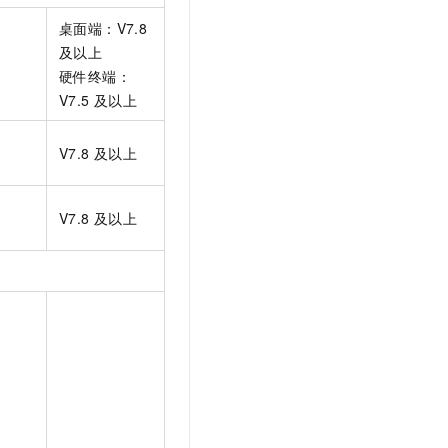
t.diy 一步搞定创意建站
构建大模型应用的安全防护体系
桌面端：V7.8
通过自然语言交互简化开发流程,全栈开发支持
通过阿里云安全产品对 AI 应用进行安全防护
及以上
硬件终端：
V7.5
及以上
V7.8
及以上
V7.8
及以上