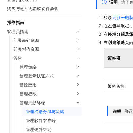
说明
为了
AI 产品 免费试用
网络
安全
云开发大赛
购买与激活无影软硬件套餐
Tableau 订阅
1亿+ 大模型 tokens 和 
可观测
入门学习赛
登录
无影云电
中间件
AI空中课堂在线直播课
操作指南
140+云产品 免费试用
大模型服务
在左侧导航栏
上云与迁云
产品新客免费试用，最长1
数据库
管理员指南
在
终端分组及
生态解决方案
千问AI平台-Token Plan
部署基础资源
企业出海
大模型ACA认证体验
在
创建策略
页
大数据计算
助力企业全员 AI 认知与能
部署增值资源
行业生态解决方案
政企业务
媒体服务
千问AI平台-模型体验
管控
策略项
开发者生态解决方案
在线体验全尺寸、多种模态
管理策略
企业服务与云通信
AI 开发和 AI 应用解决
Happy 系列大模型
管理登录认证方式
域名与网站
管控应用
策略名称
终端用户计算
管理权限
管理无影终端
Serverless
大模型解决方案
说明
登
管理终端分组与策略
开发工具
快速部署 Dify，高效搭建 
管理软件客户端
迁移与运维管理
管理硬件终端