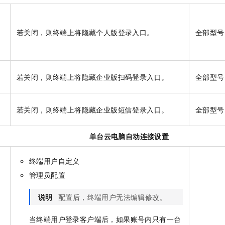
一个 AI 助手
即刻拥有 DeepSeek-R1 满血版
超强辅助，Bol
在企业官网、通讯软件中为客户提供 AI 客服
多种方案随心选，轻松解锁专属 DeepSeek
若关闭，则终端上将隐藏个人版登录入口。
全部型号
登
若关闭，则终端上将隐藏企业版扫码登录入口。
全部型号
登
若关闭，则终端上将隐藏企业版短信登录入口。
全部型号
单台云电脑自动连接设置
终端用户自定义
管理员配置
说明
配置后，终端用户无法编辑修改。
当终端用户登录客户端后，如果账号内只有一台