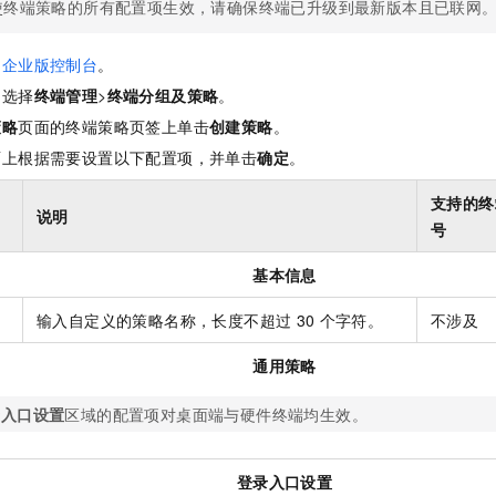
服务生态伙伴
使终端策略的所有配置项生效，请确保终端已升级到最新版本且已联网
视觉 Coding、空间感知、多模态思考等全面升级
1M上下文，专为长程任务能力而生
云工开物
企业应用
Night Plan 支持 Qwen 3.8-Max
AI 办公
NEW
Red Hat
30+ 款产品免费体验
夜间 5 折，Qwen/Meoo/TokenPlan 客户专享
AI智能应用
科研合作
ERP
脑企业版控制台
。
堂（旗舰版）
SUSE
智能客服
AI 应用构建
大模型原生
，选择
终端管理
>
终端分组及策略
。
CRM
2个月
自动承接线索
策略
页面的终端策略页签上单击
创建策略
。
建站小程序
Qoder
大模型服务平台百炼-应用模版
OA 办公系统
HOT
NEW
面上根据需要设置以下配置项，并单击
确定
。
面向真实软件
个人版上线、团队版降价；千问3.8-Max首发发尝鲜
丰富多元化的应用模版和解决方案
力提升
财税管理
模板建站
支持的终
万有无界
大模型服务平台百炼-智能体
说明
400电话
定制建站
号
的模型效果
灵活可视化地构建企业级 Agent
方案
广告营销
模板小程序
基本信息
秒悟
人工智能平台 PAI
定制小程序
云端极速 AI 
新一代 AI 视频生成模型，深度适配广告营销等场景
AI Native 的算法工程平台，一站式完成建模、训练、推理服务部署
输入自定义的策略名称，长度不超过
30
个字符。
不涉及
APP 开发
通用策略
建站系统
录入口设置
区域的配置项对桌面端与硬件终端均生效。
AI 应用
10分钟微调：让0.6B模型媲美235B模型
多模态数据信
依托云原生高可用架构,实现Dify私有化部署
用1%尺寸在特定领域达到大模型90%以上效果
登录入口设置