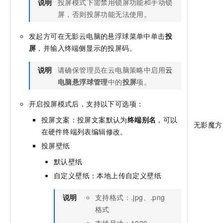
说明
投屏模式下需禁用锁屏功能和手动锁
屏，否则投屏功能无法使用。
发起方可在无影云电脑的悬浮球菜单中单击
投
屏
，并输入终端侧显示的投屏码。
说明
请确保管理员在云电脑策略中启用
云
电脑悬浮球管理
中的
投屏
项。
开启投屏模式后，支持以下可选项：
投屏文案：投屏文案默认为
终端别名
，可以
无影魔方
在硬件终端列表编辑修改。
投屏壁纸
默认壁纸
自定义壁纸：本地上传自定义壁纸
说明
支持格式：.jpg、.png
格式