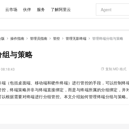
云市场
伙伴
服务
了解阿里云
AI 特惠
数据与 API
成为产品伙伴
企业增值服务
最佳实践
价格计算器
AI 场景体
基础软件
产品伙伴合
阿里云认证
市场活动
配置报价
大模型
业版
操作指南
管理员指南
管控
管理无影终端
管理终端分组与策略
自助选配和估算价格
步到位
域名与网站
智启 AI 普惠权益
产品生态集成认证中心
企业支持计划
云上春晚
Qwen Audio：打造专属 AI 语音助手
千问官方 MaaS 平台，为开发者和 Agent 而生，新用户赠送 1 亿 + tokens 额度
云服务器 EC
一句话生成原生
AI Coding
阿里云Maa
2026 阿里云
为企业打
数据集
Windows
大模型认证
模型
NEW
NEW
格式还原
值低价云产品抢先购
提供智能易用的域名与建站服务
至高享 1亿+免费 tokens，加速 Al 应用落地
Qwen-Audio-3.0-Realtime 端到端实时语音角色扮演
安全可靠、弹
输入一句话想法,
智能编程，一键
分组与策略
产品生态伙伴
专家技术服务
云上奥运之旅
弹性计算合作
阿里云中企出
手机三要素
宝塔 Linux
全部认证
价格优势
开源旗舰模型
对象存储 OSS
即刻拥有 DeepSeek-V4-Pro
阿里云 OPC 创新助力计划
云数据库 RD
一键部署幻兽
AI 电商营销
产品生态伙伴工作台
企业增值服务台
云栖战略参考
云存储合作计
云栖大会
身份实名认证
CentOS
训练营
推动算力普惠，释放技术红利
的大模型服务
最高返9万
真正可用的 1M 上下文,一次完成代码全链路开发
轻松解锁专属 DeepSeek-V4-Pro
至高百万元 Token 补贴，加速一人公司成长
稳定、安全、高性价比、高性能的云存储服务
一键购买专属
从图文生成到
复制 MD 格式
 08:18:43
云上的中国
数据库合作计
活动全景
短信
Docker
图片和
自进化智能体
人工智能平台 PAI
5 分钟轻松部署专属 QwenPaw
Token Plan 模型订阅计划
Qoder
高效搭建 AI
AI 广告创作
企业成长
大模型
NEW
HOT
信息公告
终端（包括桌面端、移动端和硬件终端）进行管控的手段，可以控制终
看见新力量
云网络合作计
OCR 文字识别
JAVA
级电脑
越聪明
证享300元代金券
一站式AI开发、训练和推理服务
Qwen3.8-Max 首发尝鲜，限时加量 10 倍，夜间低至2折
从聊天伙伴进化为能主动干活的本地数字员工
面向真实软件
图文、视频一
Kimi-K3
HappyHors
管控，终端策略并非与终端直接绑定，而是与终端所属的分组绑定，并
NEW
魔搭 Mode
loud
服务实践
官网公告
Kimi 最新旗舰模型，长程编程与推理利器
让文字生成流
金融模力时刻
Salesforce O
版
可以根据需要对终端进行分组管控。本文介绍如何管理终端分组与策略
发票查验
全能环境
Qoder CN
Claude Code + GStack 打造工程团队
千问办公，限时限量积分加倍
云原生数据库 P
低代码高效构
AI 建站
NEW
作计划
计划
创新中心
魔搭 ModelSc
健康状态
让AI从“聊天伙伴”进化为能干活的“数字员工”
覆盖公网/内网、递归/权威、移动APP等全场景解析服务
安装技能 GStack，拥有专属 AI 工程团队
你的AI工作搭子，覆盖日常办公高频场景
基于千问大模型等，支持代码智能生成、研发智能问答
0 代码专业建
客户案例
天气预报查询
操作系统
Deepseek-v4-pro
HappyHors
态合作计划
态智能体模型
旗舰 MoE 大模型，百万上下文与顶尖推理能力
图生视频，流
Compute
同享
容器服务 Kubernetes 版 ACK
万小智 AI 建站低至 15元/月
云防火墙
AI 短剧/漫剧
快递物流查询
WordPress
成为服务伙
高校合作
式云数据仓库
点，立即开启云上创新
提供一站式管理容器应用的 K8s 服务
送.CN域名，送备案服务码
云原生的云上
AI助力短剧
GLM-5.2
Wan2.7-T
Ubuntu