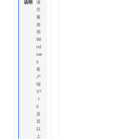
说明
请
尽
量
使
用
Wi
nd
ow
s
客
户
端
V7
.1
0
及
其
以
上