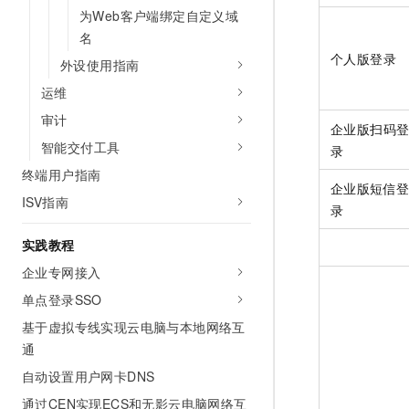
10 分钟在聊天系统中增加
为Web客户端绑定自定义域
专有云
名
个人版登录
外设使用指南
运维
审计
企业版扫码
智能交付工具
录
终端用户指南
企业版短信
ISV指南
录
实践教程
企业专网接入
单点登录SSO
基于虚拟专线实现云电脑与本地网络互
通
自动设置用户网卡DNS
通过CEN实现ECS和无影云电脑网络互