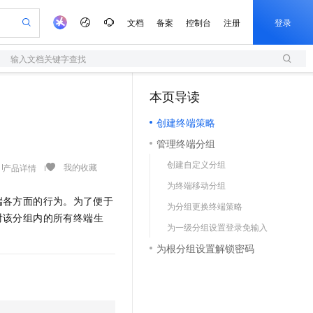
文档
备案
控制台
注册
登录
输入文档关键字查找
验
作计划
器
AI 活动
专业服务
服务伙伴合作计划
开发者社区
加入我们
服务平台百炼
阿里云 OPC 创新助力计划
本页导读
（0）
一站式生成采购清单，支持单品或批量购买
S
可编辑精美 PPT 文稿
S产品伙伴计划（繁花）
峰会
造的大模型服务与应用开发平台
轻量应用服务器
Agency Agents：拥有专属领域专家
AI 生产力先锋
Al MaaS 服务伙伴赋能合作
域名
博文
Careers
至高可申请百万元
创建终端策略
性可伸缩的云计算服务
 轻松生成专业的 PPT
开启高性价比 AI 编程新体验
先锋实践拓展 AI 生产力的边界
快速构建应用程序和网站，即刻迈出上云第一步
多领域专家智能体,一键组建 AI 虚拟交付团队
Token 补贴，五大权
计划
海大会
伙伴信用分合作计划
商标
问答
社会招聘
管理终端分组
益加速 OPC 成功
S
帕鲁游戏服务器
数字证书管理服务（原SSL证书）
HappyHorse 打造一站式影视创作平台
飞天发布时刻
HOT
划
备案
电子书
校园招聘
创建自定义分组
联机服务器，轻松开启游戏
视频创作，一键激活电商全链路生产力
全托管，含MySQL、PostgreSQL、SQL Server、MariaDB多引擎
实现全站HTTPS，呈现可信的WEB访问
所见，即是所愿
可视化编排打通从文字构思到成片全链路闭环
我的收藏
产品详情
更多支持
划
公司注册
镜像站
为终端移动分组
视频生成
语音识别与合成
 智能体与工作流应用
短信服务
漫剧工坊：一站式动画创作平台
AI 实训营
端各方面的行为。为了便于
合作伙伴培训与认证
为分组更换终端策略
划
上云迁移
的智能体编程平台
站生成，高效打造优质广告素材
通过阿里云百炼高效搭建AI应用,助力高效开发
快速生产连贯的高质量长漫剧
从基础到进阶，Agent 创客手把手教你
国内短信简单易用，安全可靠，秒级触达，全球覆盖200+国家和地区。
e-1.1-T2V
Qwen3-TTS-Flash
对该分组内的所有终端生
lScope
我要反馈
查询合作伙伴
为一级分组设置登录免输入
畅细腻的高质量视频
离线语音合成大模型，多语言方言自适应，低延迟高稳定
n Alibaba Cloud ISV 合作
。
代维服务
olarDB
建企业门户网站
大数据开发治理平台 DataWorks
10 分钟搭建微信、支付宝小程序
为根分组设置解锁密码
创新加速
ope
登录合作伙伴管理后台
我要建议
站，无忧落地极速上线
以可视化方式快速构建移动和 PC 门户网站
100%兼容MySQL、PostgreSQL，兼容Oracle，支持集中和分布式
高效部署网站，快速应用到小程序
Data Agent 驱动的一站式 Data+AI 开发治理平台
e-1.1-I2V
Cosyvoice-V3-Flash
安全
畅自然，细节丰富
高表现力语音合成大模型，语音克隆听感自然
我要投诉
上云场景组合购
伴
边界网络安全防护产品
漫剧创作，剧本、分镜、视频高效生成
覆盖90%+业务场景，专享组合折扣价
2V
VPN
Fun-ASR