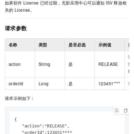
如果软件
License
已经过期，
无影应用中心
可以通知
ISV
释放相
关的
License。
请求参数
名称
类型
是否必选
示例值
描
请
action
String
是
RELEASE
型
R
orderId
Long
是
123451****
订
请求示例如下：
{

   "action":"RELEASE",

   "orderId":123451****
