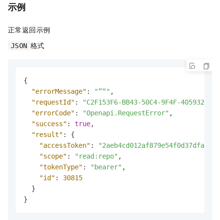
示例
正常返回示例
格式
JSON
{
"errorMessage"
:
"”“"
,
"requestId"
:
"C2F153F6-BB43-50C4-9F4F-40593203E1
"errorCode"
:
"Openapi.RequestError"
,
"success"
:
true
,
"result"
:
{
"accessToken"
:
"2aeb4cd012af879e54f0d37dfa526f
"scope"
:
"read:repo"
,
"tokenType"
:
"bearer"
,
"id"
:
30815
}
}