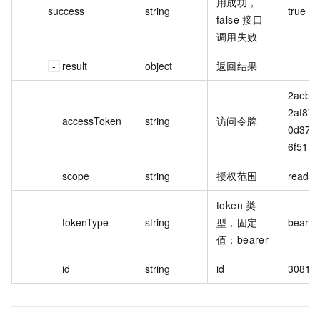
用成功，
success
string
true
false 接口
调用失败
result
object
返回结果
2aeb4
2af879
accessToken
string
访问令牌
0d37d
6f51
scope
string
授权范围
read:r
token 类
tokenType
string
型，固定
bearer
值：bearer
id
string
id
30815