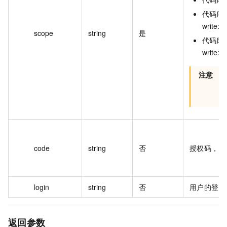
代码库合并
write:re
scope
string
是
代码库分支
write:r
注意
更
de
e
code
string
否
授权码，当前 
login
string
否
用户的登录账号
返回参数