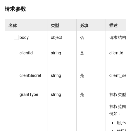
请求参数
名称
类型
必填
描述
body
object
否
请求结构。
clientId
string
是
clientId
clientSecret
string
是
client_secr
grantType
string
是
授权类型：co
授权范围
例如：
用户相关：
代码库相关