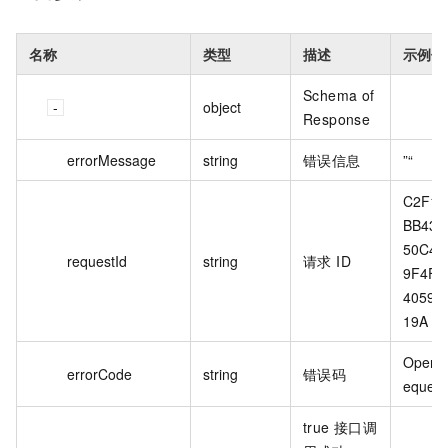
名称
类型
描述
示例值
Schema of
object
Response
errorMessage
string
错误信息
”“
C2F15
BB43-
50C4-
requestId
string
请求 ID
9F4F-
40593
19A
Opena
errorCode
string
错误码
equest
true 接口调