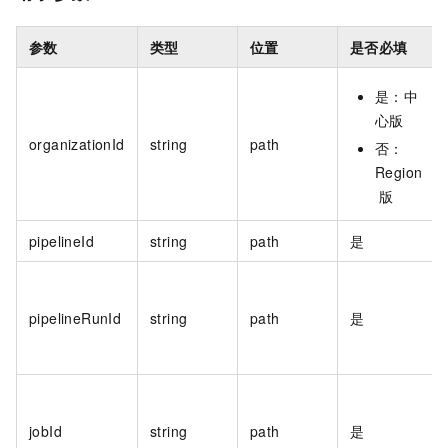
参数
类型
位置
是否必填
是：中
心版
organizationId
string
path
否：
Region
版
pipelineId
string
path
是
pipelineRunId
string
path
是
jobId
string
path
是