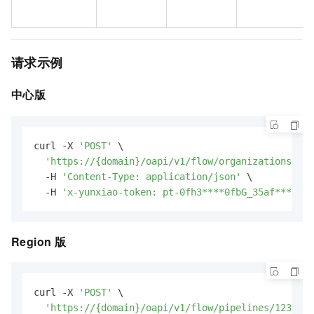
请求示例
中心版
curl -X 
'POST'
 \

'https://{domain}/oapi/v1/flow/organizations/5eb
  -H 
'Content-Type: application/json'
 \

  -H 
'x-yunxiao-token: pt-0fh3****0fbG_35af****048
Region
版
curl -X 
'POST'
 \

'https://{domain}/oapi/v1/flow/pipelines/123/pip