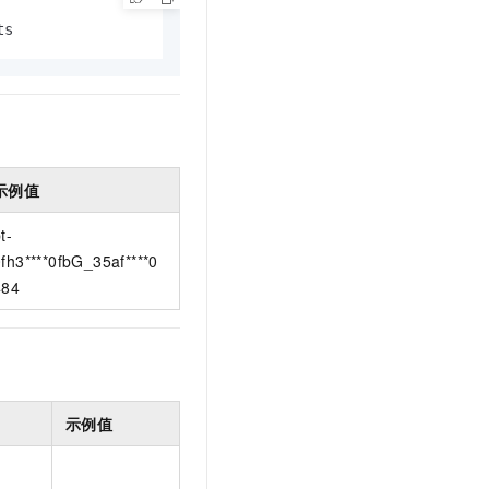
t.diy 一步搞定创意建站
构建大模型应用的安全防护体系
ts
通过自然语言交互简化开发流程,全栈开发支持
通过阿里云安全产品对 AI 应用进行安全防护
示例值
t-
fh3****0fbG_35af****0
484
示例值