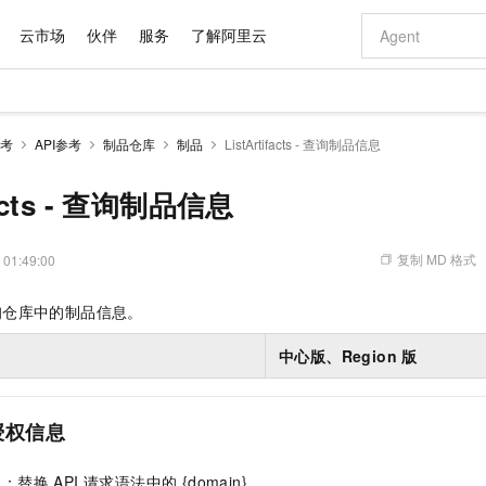
云市场
伙伴
服务
了解阿里云
AI 特惠
数据与 API
成为产品伙伴
企业增值服务
最佳实践
价格计算器
AI 场景体
基础软件
产品伙伴合
阿里云认证
市场活动
配置报价
大模型
考
API参考
制品仓库
制品
ListArtifacts - 查询制品信息
自助选配和估算价格
新方式
域名与网站
睿译宝，AI翻译排版一步到位
智启 AI 普惠权益
产品生态集成认证中心
企业支持计划
云上春晚
千问官方 MaaS 平台，为开发者和 Agent 而生，新用户赠送 1 亿 + tokens 额度
云服务器 EC
Qwen Aud
AI Coding
阿里云Maa
2026 阿里云
为企业打
数据集
Windows
大模型认证
模型
NEW
NEW
交付可用成果
值低价云产品抢先购
提供智能易用的域名与建站服务
上传文档即自动完成翻译和格式还原
至高享 1亿+免费 tokens，加速 Al 应用落地
安全可靠、弹
智能编程，一键
facts - 查询制品信息
产品生态伙伴
专家技术服务
云上奥运之旅
弹性计算合作
阿里云中企出
手机三要素
宝塔 Linux
全部认证
价格优势
有专属领域专家
对象存储 OSS
GLM-5.2：长任务时代开源旗舰模型
阿里云 OPC 创新助力计划
云数据库 RD
即刻拥有 DeepS
AI 电商营销
产品生态伙伴工作台
企业增值服务台
云栖战略参考
云存储合作计
云栖大会
身份实名认证
CentOS
训练营
推动算力普惠，释放技术红利
的大模型服务
最高返9万
多领域专家智能体,一键组建 AI 虚拟交付团队
至高百万元 Token 补贴，加速一人公司成长
稳定、安全、高性价比、高性能的云存储服务
真正可用的 1M 上下文,一次完成代码全链路开发
轻松解锁专属 Dee
从图文生成到
复制 MD 格式
 01:49:00
云上的中国
数据库合作计
活动全景
短信
Docker
图片和
站式影视创作平台
人工智能平台 PAI
Hermes Agent，打造自进化智能体
Token Plan 模型订阅计划
Qoder
5 分钟轻松部署
AI 广告创作
企业成长
大模型
NEW
信息公告
 查询仓库中的制品信息。
看见新力量
云网络合作计
OCR 文字识别
JAVA
级电脑
证享300元代金券
可视化编排打通从文字构思到成片全链路闭环
一站式AI开发、训练和推理服务
自主进化，持久记忆，越用越聪明
Qwen3.8-Max 首发尝鲜，限时加量 10 倍，夜间低至2折
面向真实软件
图文、视频一
Kimi-K3
HappyHors
NEW
魔搭 Mode
loud
服务实践
官网公告
中心版、Region
版
Kimi 最新旗舰模型，长程编程与推理利器
让文字生成流
金融模力时刻
Salesforce O
版
发票查验
全能环境
Qoder CN
Claude Code + GStack 打造工程团队
千问办公，限时限量积分加倍
云原生数据库 P
低代码高效构
AI 建站
NEW
作计划
计划
创新中心
魔搭 ModelSc
健康状态
让AI从“聊天伙伴”进化为能干活的“数字员工”
覆盖公网/内网、递归/权威、移动APP等全场景解析服务
安装技能 GStack，拥有专属 AI 工程团队
你的AI工作搭子，覆盖日常办公高频场景
基于千问大模型等，支持代码智能生成、研发智能问答
0 代码专业建
客户案例
天气预报查询
操作系统
Deepseek-v4-pro
HappyHors
态合作计划
态智能体模型
授权信息
旗舰 MoE 大模型，百万上下文与顶尖推理能力
图生视频，流
Compute
同享
容器服务 Kubernetes 版 ACK
万小智 AI 建站低至 15元/月
云防火墙
AI 短剧/漫剧
快递物流查询
WordPress
成为服务伙
高校合作
式云数据仓库
点，立即开启云上创新
提供一站式管理容器应用的 K8s 服务
送.CN域名，送备案服务码
云原生的云上
AI助力短剧
GLM-5.2
Wan2.7-T
Ubuntu
点
：替换 API 请求语法中的 {domain} 。