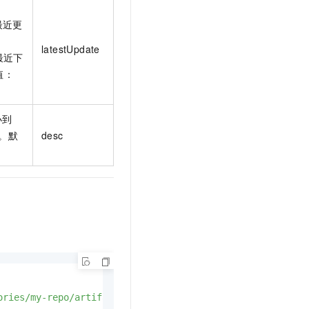
按最近更
latestUpdate
按最近下
值：
小到
小。默
desc
ories/my-repo/artifacts?repoType=MAVEN&page=&perPage=10&