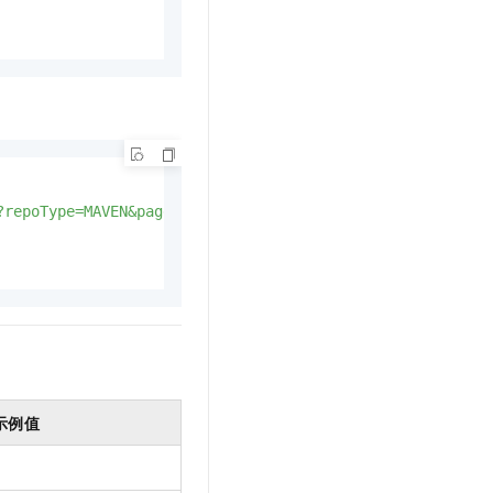
?repoType=MAVEN&page=&perPage=10&search=junit&orderBy=la
示例值