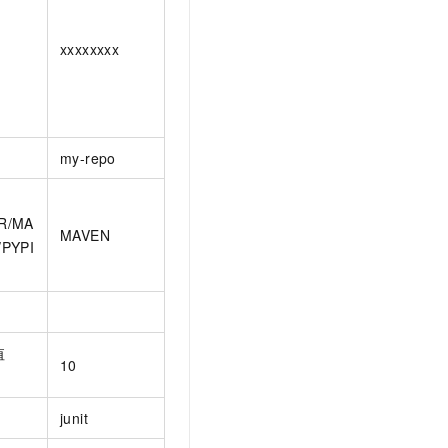
xxxxxxxx
my-repo
R/MA
MAVEN
PYPI
值
10
。
junit