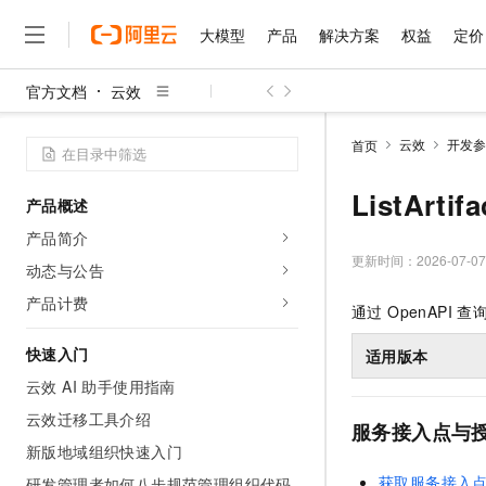
大模型
产品
解决方案
权益
定价
官方文档
云效
大模型
产品
解决方案
权益
定价
云市场
伙伴
服务
了解阿里云
精选产品
精选解决方案
普惠上云
产品定价
精选商城
成为销售伙伴
售前咨询
为什么选择阿里云
千问AI平台
云效
开发参
首页
了解云产品的定价详情
大模型服务平台百炼
千问办公，解锁你的工作
普惠上云 官方力荐
分销伙伴
在线服务
网站建设
什么是云计算
大
大模型服务与应用平台
企业级Agent产品，直接
云服务器38元/年起，超
ListArti
产品概述
咨询伙伴
多端小程序
技术领先
云上成本管理
售后服务
千问大模型
Agency Agents：拥
官方推荐返现计划
大模型
产品简介
大模型
精选产品
精选解决方案
Salesforce 国际版订阅
稳定可靠
管理和优化成本
多元化、高性能、安全可靠
推荐新用户得奖励，单订单
更新时间：
2026-07-07
销售伙伴合作计划
动态与公告
自助服务
友盟天域
安全合规
人工智能与机器学习
AI
文本生成
无影云电脑
HappyHorse 打造一
云工开物
产品计费
通过 OpenAPI
无影生态合作计划
在线服务
观测云
分析师报告
随时随地安全接入的云上超
高校专属算力普惠，学生认
计算
互联网应用开发
Qwen3.8-Max
HOT
Salesforce On Alibaba C
工单服务
快速入门
适用版本
智能体时代全能旗舰模型
Tuya 物联网平台阿里云
研究报告与白皮书
云解析DNS
快速拥有专属 OpenClaw
Consulting Partner 合
大数据
容器
云效 AI 助手使用指南
免费试用
短信专区
蓝凌 OA
Qwen3.7-Plus
AI 大模型销售与服务生
云效迁移工具介绍
现代化应用
存储
天池大赛
能看、能想、能动手的多模
服务接入点与
云原生大数据计算服务 Max
解决方案免费试用 新老
电子合同
新版地域组织快速入门
面向分析的企业级SaaS模
最高领取价值200元试用
安全
网络与CDN
AI 算法大赛
Qwen3-VL-Plus
畅捷通
获取服务接入
研发管理者如何八步规范管理组织代码