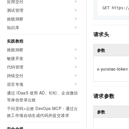
应用交付
10 分钟在聊天系统中增加
专有云
GET https:/
测试管理
效能洞察
知识库
请求头
实践教程
效能洞察
参数
敏捷开发
代码管理
x-yunxiao-token
持续交付
语言专项
通过 IDaaS 使用 AD、钉钉、企业微信
请求参数
等身份登录云效
千问灵码+云效 DevOps MCP：通过云
参数
效工作项自动生成代码并提交请求
安全合规