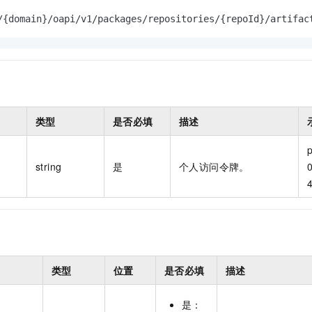
一个 AI 助手
即刻拥有 DeepSeek-R1 满血版
超强辅助，Bol
/{domain}/oapi/v1/packages/repositories/{repoId}/artifac
在企业官网、通讯软件中为客户提供 AI 客服
多种方案随心选，轻松解锁专属 DeepSeek
类型
是否必填
描述
p
string
是
个人访问令牌。
0
类型
位置
是否必填
描述
是：