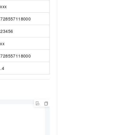
xxxx
1728557118000
123456
xxx
1728557118000
1.4