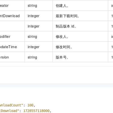
reator
string
创建人。
mtDownload
integer
最新下载时间。
integer
制品版本 id。
odifier
string
修改人。
pdateTime
integer
修改时间。
ersion
string
版本号。
wnloadCount"
:
100
,
tDownload"
:
1728557118000
,