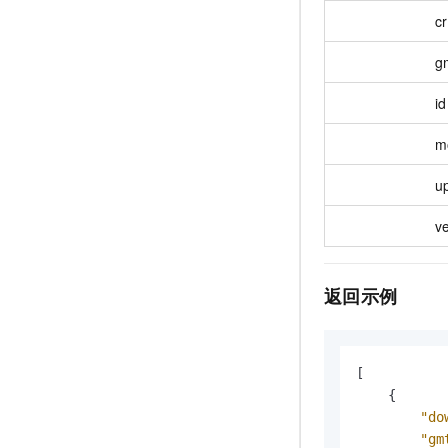
c
g
id
m
u
v
返回示例
[
{
"do
"gm