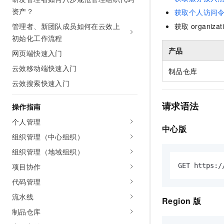
AI 产品 免费试用
网络
资产？
安全
云开发大赛
获取个人访问
Tableau 订阅
1亿+ 大模型 tokens 和 
管理者、新团队成员如何在云效上
获取
organizat
可观测
入门学习赛
中间件
AI空中课堂在线直播课
初始化工作流程
140+云产品 免费试用
大模型服务
上云与迁云
产品新客免费试用，最长1
产品
数据库
网页端快速入门
生态解决方案
千问AI平台-Token Plan
云效移动端快速入门
企业出海
大模型ACA认证体验
制品仓库
大数据计算
助力企业全员 AI 认知与能
云效搜索快速入门
行业生态解决方案
政企业务
媒体服务
千问AI平台-模型体验
开发者生态解决方案
请求语法
操作指南
在线体验全尺寸、多种模态
企业服务与云通信
AI 开发和 AI 应用解决
个人管理
Happy 系列大模型
中心版
域名与网站
组织管理（中心组织）
组织管理（地域组织）
终端用户计算
GET https:/
项目协作
Serverless
大模型解决方案
代码管理
开发工具
流水线
快速部署 Dify，高效搭建 
Region
版
制品仓库
迁移与运维管理