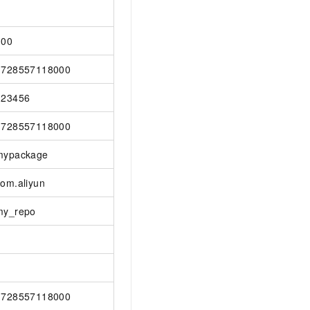
100
1728557118000
123456
1728557118000
mypackage
com.aliyun
my_repo
1728557118000