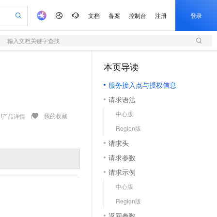
文档
备案
控制台
注册
登录
输入文档关键字查找
验
作计划
器
AI 活动
专业服务
服务伙伴合作计划
开发者社区
加入我们
服务平台百炼
阿里云 OPC 创新助力计划
本页导读
（1）
一站式生成采购清单，支持单品或批量购买
S
io：打造专属 AI 语音助手
S产品伙伴计划（繁花）
峰会
造的大模型服务与应用开发平台
轻量应用服务器
一句话生成原生可编辑精美 PPT 文稿
AI 生产力先锋
Al MaaS 服务伙伴赋能合作
域名
博文
Careers
至高可申请百万元
服务接入点与授权信息
性可伸缩的云计算服务
开启高性价比 AI 编程新体验
Qwen-Audio-3.0-Realtime 端到端实时语音角色扮演
输入一句话想法, 轻松生成专业的 PPT
先锋实践拓展 AI 生产力的边界
快速构建应用程序和网站，即刻迈出上云第一步
Token 补贴，五大权
计划
海大会
伙伴信用分合作计划
商标
问答
社会招聘
请求语法
益加速 OPC 成功
S
eek-V4-Pro
数字证书管理服务（原SSL证书）
一键部署幻兽帕鲁游戏服务器
飞天发布时刻
HOT
划
备案
电子书
校园招聘
中心版
pSeek-V4-Pro
视频创作，一键激活电商全链路生产力
全托管，含MySQL、PostgreSQL、SQL Server、MariaDB多引擎
实现全站HTTPS，呈现可信的WEB访问
一键购买专属联机服务器，轻松开启游戏
所见，即是所愿
我的收藏
产品详情
更多支持
划
公司注册
镜像站
Region版
视频生成
语音识别与合成
专属 QwenPaw
短信服务
漫剧工坊：一站式动画创作平台
AI 实训营
HOT
合作伙伴培训与认证
请求头
划
上云迁移
的智能体编程平台
站生成，高效打造优质广告素材
从聊天伙伴进化为能主动干活的本地数字员工
快速生产连贯的高质量长漫剧
从基础到进阶，Agent 创客手把手教你
国内短信简单易用，安全可靠，秒级触达，全球覆盖200+国家和地区。
e-1.1-T2V
Qwen3-TTS-Flash
lScope
我要反馈
查询合作伙伴
请求参数
畅细腻的高质量视频
离线语音合成大模型，多语言方言自适应，低延迟高稳定
n Alibaba Cloud ISV 合作
代维服务
olarDB
建企业门户网站
大数据开发治理平台 DataWorks
10 分钟搭建微信、支付宝小程序
请求示例
创新加速
ope
登录合作伙伴管理后台
我要建议
站，无忧落地极速上线
以可视化方式快速构建移动和 PC 门户网站
100%兼容MySQL、PostgreSQL，兼容Oracle，支持集中和分布式
高效部署网站，快速应用到小程序
Data Agent 驱动的一站式 Data+AI 开发治理平台
e-1.1-I2V
Cosyvoice-V3-Flash
中心版
安全
畅自然，细节丰富
高表现力语音合成大模型，语音克隆听感自然
我要投诉
上云场景组合购
伴
Region版
边界网络安全防护产品
漫剧创作，剧本、分镜、视频高效生成
覆盖90%+业务场景，专享组合折扣价
2V
VPN
Fun-ASR
返回参数