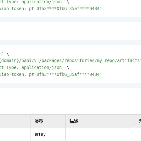
nt-Type: application/json'
 \

xiao-token: pt-0fh3****0fbG_35af****0484'
T'
 \

{domain}/oapi/v1/packages/repositories/my-repo/artifacts
nt-Type: application/json'
 \

xiao-token: pt-0fh3****0fbG_35af****0484'
类型
描述
array