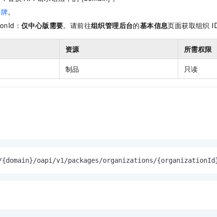
服务生态伙伴
视觉 Coding、空间感知、多模态思考等全面升级
1M上下文，专为长程任务能力而生
云工开物
企业应用
Night Plan 支持 Qwen 3.8-Max
AI 办公
NEW
令牌
。
Red Hat
30+ 款产品免费体验
夜间 5 折，Qwen/Meoo/TokenPlan 客户专享
AI智能应用
科研合作
ionId：
仅中心版需要
。请前往
组织管理后台
的
基本信息
页面获取组织 I
ERP
堂（旗舰版）
SUSE
智能客服
AI 应用构建
大模型原生
CRM
2个月
自动承接线索
资源
所需权限
建站小程序
Qoder
大模型服务平台百炼-应用模版
OA 办公系统
HOT
NEW
制品
只读
面向真实软件
个人版上线、团队版降价；千问3.8-Max首发发尝鲜
丰富多元化的应用模版和解决方案
力提升
财税管理
模板建站
万有无界
大模型服务平台百炼-智能体
400电话
定制建站
的模型效果
灵活可视化地构建企业级 Agent
方案
广告营销
模板小程序
秒悟
人工智能平台 PAI
定制小程序
云端极速 AI 
新一代 AI 视频生成模型，深度适配广告营销等场景
AI Native 的算法工程平台，一站式完成建模、训练、推理服务部署
APP 开发
/{domain}/oapi/v1/packages/organizations/{organizationId
建站系统
AI 应用
10分钟微调：让0.6B模型媲美235B模型
多模态数据信
依托云原生高可用架构,实现Dify私有化部署
用1%尺寸在特定领域达到大模型90%以上效果