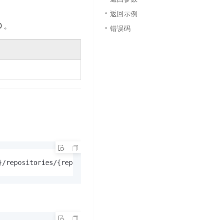
文戏情感细腻自然，动作戏激烈拳拳到肉，实现更强表演能力
支持中英文自由切换，具备更强的噪声鲁棒性
云聚AI 严选权益
SSL 证书
返回示例
，一键激活高效办公新体验
精选AI产品，从模型到应用全链提效
D 。
错误码
堡垒机
AI 用量加速计划
应用
防火墙
、识别商机，让客服更高效、服务更出色。
新老同享，达量后返
千问办公
主机安全
NEW
的智能体编程平台
一站式AI生产力平台
AI 应用及服务市场
伶鹊
企业级人与Agent协作平台，接入和调度多个数字员工
智能客服平台，对话机器人、对话分析、智能外呼
AI 应用
大模型服务平台百炼 - 全妙
大模型
应用创作平台
多模态内容创作工具，已接入 DeepSeek
自然语言处理
}/repositories/{repoId}/artifacts
数据标注
机器学习
息提取
与 AI 智能体进行实时音视频通话
从文本、图片、视频中提取结构化的属性信息
构建支持视频理解的 AI 音视频实时通话应用