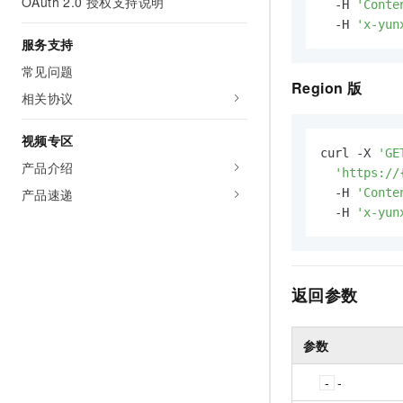
OAuth 2.0 授权支持说明
  -H 
'Conte
  -H 
'x-yun
服务支持
常见问题
Region
版
相关协议
视频专区
curl -X 
'GE
产品介绍
'https://
产品速递
  -H 
'Conte
  -H 
'x-yun
返回参数
参数
-