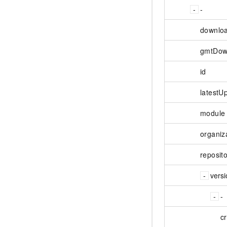
-
downlo
gmtDow
id
latestU
module
organiz
reposit
vers
-
c