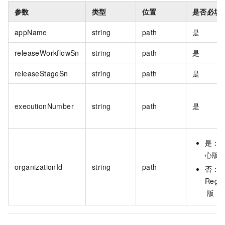
参数
类型
位置
是否必填
appName
string
path
是
releaseWorkflowSn
string
path
是
releaseStageSn
string
path
是
executionNumber
string
path
是
是：
心版
organizationId
string
path
否：
Regio
版