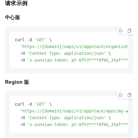
请求示例
中心版
curl -X 
'GET'
 \

'https://{domain}/oapi/v1/appstack/organizations
  -H 
'Content-Type: application/json'
 \

  -H 
'x-yunxiao-token: pt-0fh3****0fbG_35af****048
Region
版
curl -X 
'GET'
 \

'https://{domain}/oapi/v1/appstack/apps/my-web-s
  -H 
'Content-Type: application/json'
 \

  -H 
'x-yunxiao-token: pt-0fh3****0fbG_35af****048