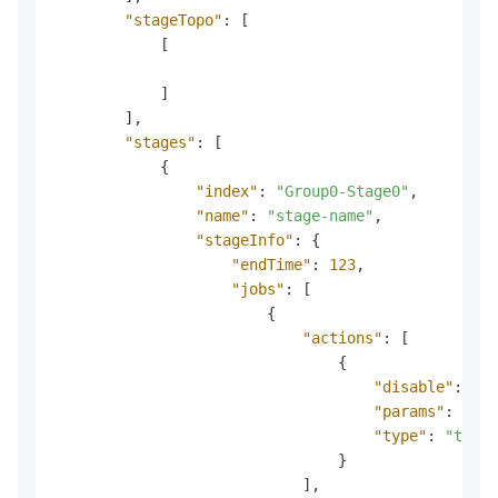
"stageTopo"
:
[
[
]
]
,
"stages"
:
[
{
"index"
:
"Group0-Stage0"
,
"name"
:
"stage-name"
,
"stageInfo"
:
{
"endTime"
:
123
,
"jobs"
:
[
{
"actions"
:
[
{
"disable"
:
tru
"params"
:
"{}"
"type"
:
"type"
}
]
,