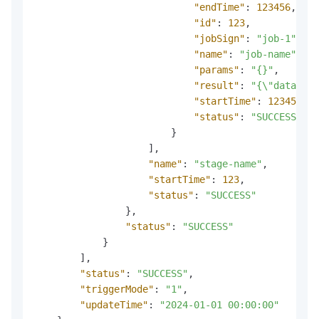
"endTime"
:
123456
,
"id"
:
123
,
"jobSign"
:
"job-1"
,
"name"
:
"job-name"
,
"params"
:
"{}"
,
"result"
:
"{\"data\":{
"startTime"
:
123456
,
"status"
:
"SUCCESS"
}
]
,
"name"
:
"stage-name"
,
"startTime"
:
123
,
"status"
:
"SUCCESS"
}
,
"status"
:
"SUCCESS"
}
]
,
"status"
:
"SUCCESS"
,
"triggerMode"
:
"1"
,
"updateTime"
:
"2024-01-01 00:00:00"