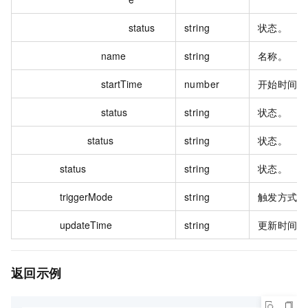
status
string
状态。
name
string
名称。
startTime
number
开始时间。
status
string
状态。
status
string
状态。
status
string
状态。
triggerMode
string
触发方式。
updateTime
string
更新时间。
返回示例