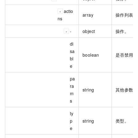
actio
array
操作列表。
ns
-
object
操作。
di
sa
boolean
是否禁用。
bl
e
pa
ra
string
其他参数。
m
s
ty
p
string
类型。
e