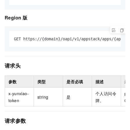
Region
版
GET https://{domain}/oapi/v1/appstack/apps/{appNam
请求头
参数
类型
是否必填
描述
示
x-yunxiao-
个人访问令
pt-
string
是
token
牌。
0f
请求参数