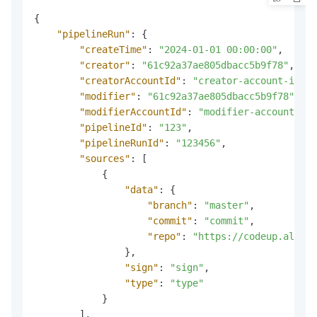
{
"pipelineRun"
:
{
"createTime"
:
"2024-01-01 00:00:00"
,
"creator"
:
"61c92a37ae805dbacc5b9f78"
,
"creatorAccountId"
:
"creator-account-id"
,
"modifier"
:
"61c92a37ae805dbacc5b9f78"
,
"modifierAccountId"
:
"modifier-account-id"
"pipelineId"
:
"123"
,
"pipelineRunId"
:
"123456"
,
"sources"
:
[
{
"data"
:
{
"branch"
:
"master"
,
"commit"
:
"commit"
,
"repo"
:
"https://codeup.aliyun
}
,
"sign"
:
"sign"
,
"type"
:
"type"
}
]
,