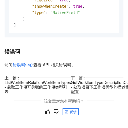
"showWhenCreate"
:
true
,
"type"
:
"NativeField"
}
]
错误码
访问
错误码中心
查看 API 相关错误码。
上一篇：
下一篇：
ListWorkitemRelationWorkitemTypes
GetWorkitemTypeDescriptionCo
- 获取工作项可关联的工作项类型列
- 获取项目下工作项类型的描述
表
配置
该文章对您有帮助吗？
反馈