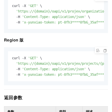
curl -X 
'GET'
 \

'https://{domain}/oapi/v1/projex/organizations/{
  -H 
'Content-Type: application/json'
 \

  -H 
'x-yunxiao-token: pt-0fh3****0fbG_35af****048
Region
版
curl -X 
'GET'
 \

'https://{domain}/oapi/v1/projex/projects/{proje
  -H 
'Content-Type: application/json'
 \

  -H 
'x-yunxiao-token: pt-0fh3****0fbG_35af****048
返回参数
参数
类型
描述