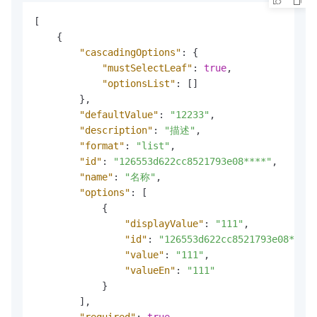
[
{
"cascadingOptions"
:
{
"mustSelectLeaf"
:
true
,
"optionsList"
:
[
]
}
,
"defaultValue"
:
"12233"
,
"description"
:
"描述"
,
"format"
:
"list"
,
"id"
:
"126553d622cc8521793e08****"
,
"name"
:
"名称"
,
"options"
:
[
{
"displayValue"
:
"111"
,
"id"
:
"126553d622cc8521793e08****"
"value"
:
"111"
,
"valueEn"
:
"111"
}
]
,
"required"
:
true
,