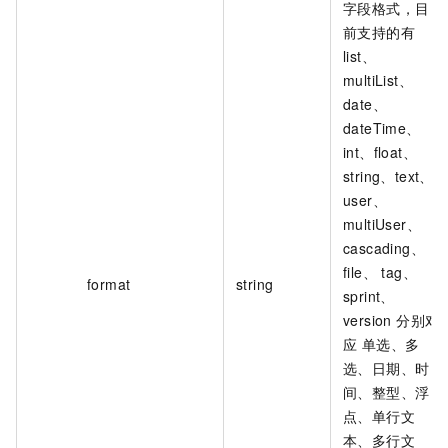
字段格式，目
前支持的有
list、
multiList、
date、
dateTime、
int、float、
string、text、
user、
multiUser、
cascading、
file、 tag、
format
string
sprint、
version 分别对
应 单选、多
选、日期、时
间、整型、浮
点、单行文
本、多行文