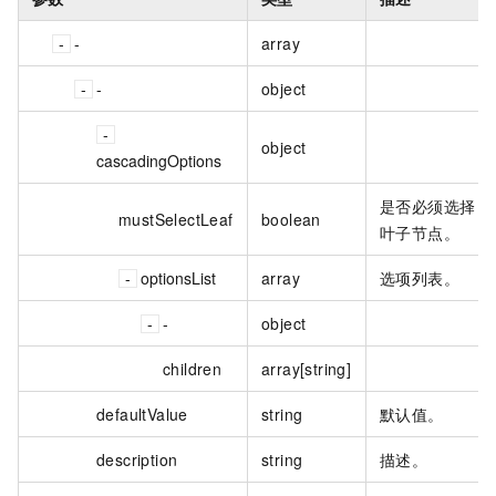
-
array
-
object
object
cascadingOptions
是否必须选择
mustSelectLeaf
boolean
叶子节点。
optionsList
array
选项列表。
-
object
children
array[string]
defaultValue
string
默认值。
description
string
描述。