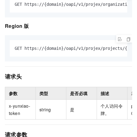
GET https://{domain}/oapi/v1/projex/organizations/
Region
版
GET https://{domain}/oapi/v1/projex/projects/{proj
请求头
参数
类型
是否必填
描述
示
x-yunxiao-
个人访问令
pt-
string
是
token
牌。
0f
请求参数