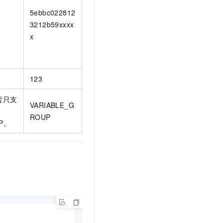
5ebbc022812
3212b59xxxx
x
123
暂只支
VARIABLE_G
ROUP
UP。