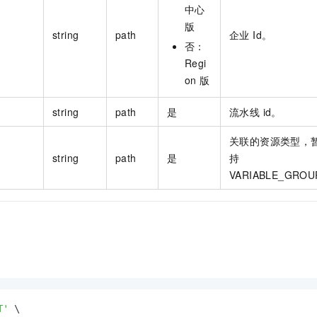
中心
版
string
path
企业 Id。
否：
Regi
on
版
string
path
是
流水线 id。
关联的资源类型，
string
path
是
持
VARIABLE_GRO
T'
 \
