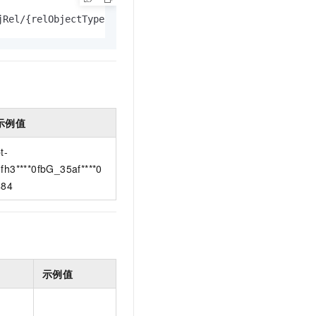
t.diy 一步搞定创意建站
构建大模型应用的安全防护体系
jRel/{relObjectType}/list
通过自然语言交互简化开发流程,全栈开发支持
通过阿里云安全产品对 AI 应用进行安全防护
示例值
t-
fh3****0fbG_35af****0
484
示例值