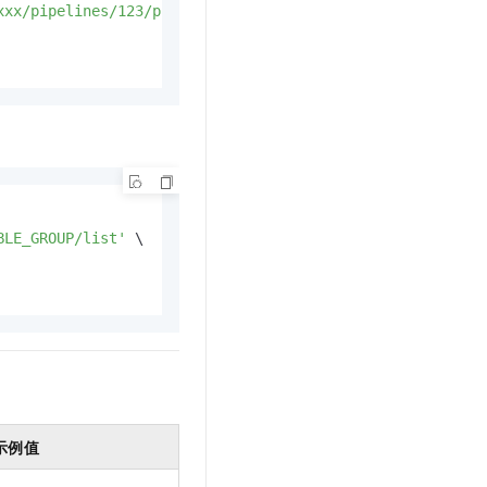
xxx/pipelines/123/pipelineObjRel/VARIABLE_GROUP/list'
 \

BLE_GROUP/list'
 \

示例值