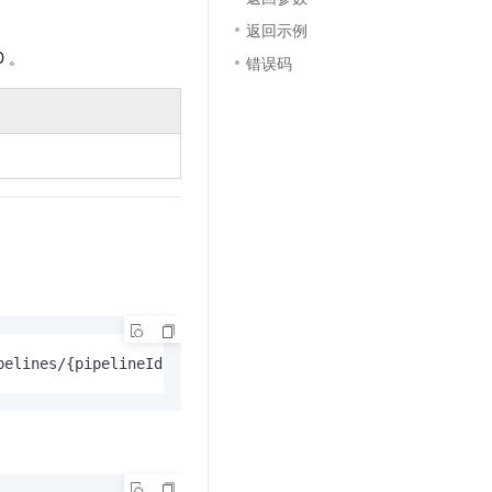
文戏情感细腻自然，动作戏激烈拳拳到肉，实现更强表演能力
支持中英文自由切换，具备更强的噪声鲁棒性
云聚AI 严选权益
SSL 证书
返回示例
，一键激活高效办公新体验
精选AI产品，从模型到应用全链提效
D 。
错误码
堡垒机
AI 用量加速计划
应用
防火墙
、识别商机，让客服更高效、服务更出色。
新老同享，达量后返
千问办公
主机安全
NEW
的智能体编程平台
一站式AI生产力平台
AI 应用及服务市场
伶鹊
企业级人与Agent协作平台，接入和调度多个数字员工
智能客服平台，对话机器人、对话分析、智能外呼
AI 应用
大模型服务平台百炼 - 全妙
大模型
应用创作平台
多模态内容创作工具，已接入 DeepSeek
自然语言处理
pelines/{pipelineId}/pipelineObjRel/{relObjectType}/list
数据标注
机器学习
息提取
与 AI 智能体进行实时音视频通话
从文本、图片、视频中提取结构化的属性信息
构建支持视频理解的 AI 音视频实时通话应用