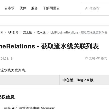
云市场
伙伴
服务
了解阿里云
AI 特惠
数据与 API
成为产品伙伴
企业增值服务
最佳实践
价格计算器
AI 场景体
基础软件
产品伙伴合
阿里云认证
市场活动
配置报价
大模型
考
API参考
流水线
流水线
ListPipelineRelations - 获取流水线关联列表
自助选配和估算价格
新方式
域名与网站
睿译宝，AI翻译排版一步到位
智启 AI 普惠权益
产品生态集成认证中心
企业支持计划
云上春晚
千问官方 MaaS 平台，为开发者和 Agent 而生，新用户赠送 1 亿 + tokens 额度
云服务器 EC
Qwen Aud
AI Coding
阿里云Maa
2026 阿里云
为企业打
数据集
Windows
大模型认证
模型
NEW
NEW
交付可用成果
值低价云产品抢先购
提供智能易用的域名与建站服务
上传文档即自动完成翻译和格式还原
至高享 1亿+免费 tokens，加速 Al 应用落地
安全可靠、弹
智能编程，一键
elineRelations - 获取流水线关联列表
产品生态伙伴
专家技术服务
云上奥运之旅
弹性计算合作
阿里云中企出
手机三要素
宝塔 Linux
全部认证
价格优势
有专属领域专家
对象存储 OSS
GLM-5.2：长任务时代开源旗舰模型
阿里云 OPC 创新助力计划
云数据库 RD
即刻拥有 DeepS
AI 电商营销
产品生态伙伴工作台
企业增值服务台
云栖战略参考
云存储合作计
云栖大会
身份实名认证
CentOS
训练营
推动算力普惠，释放技术红利
的大模型服务
最高返9万
多领域专家智能体,一键组建 AI 虚拟交付团队
至高百万元 Token 补贴，加速一人公司成长
稳定、安全、高性价比、高性能的云存储服务
真正可用的 1M 上下文,一次完成代码全链路开发
轻松解锁专属 Dee
从图文生成到
复制 MD 格式
 09:53:13
云上的中国
数据库合作计
活动全景
短信
Docker
图片和
站式影视创作平台
人工智能平台 PAI
Hermes Agent，打造自进化智能体
Token Plan 模型订阅计划
Qoder
5 分钟轻松部署
AI 广告创作
企业成长
大模型
NEW
信息公告
 获取流水线关联列表。
看见新力量
云网络合作计
OCR 文字识别
JAVA
级电脑
证享300元代金券
可视化编排打通从文字构思到成片全链路闭环
一站式AI开发、训练和推理服务
自主进化，持久记忆，越用越聪明
Qwen3.8-Max 首发尝鲜，限时加量 10 倍，夜间低至2折
面向真实软件
图文、视频一
Kimi-K3
HappyHors
NEW
魔搭 Mode
loud
服务实践
官网公告
中心版、Region
版
Kimi 最新旗舰模型，长程编程与推理利器
让文字生成流
金融模力时刻
Salesforce O
版
发票查验
全能环境
Qoder CN
Claude Code + GStack 打造工程团队
千问办公，限时限量积分加倍
云原生数据库 P
低代码高效构
AI 建站
NEW
作计划
计划
创新中心
魔搭 ModelSc
健康状态
让AI从“聊天伙伴”进化为能干活的“数字员工”
覆盖公网/内网、递归/权威、移动APP等全场景解析服务
安装技能 GStack，拥有专属 AI 工程团队
你的AI工作搭子，覆盖日常办公高频场景
基于千问大模型等，支持代码智能生成、研发智能问答
0 代码专业建
客户案例
天气预报查询
操作系统
Deepseek-v4-pro
HappyHors
态合作计划
态智能体模型
授权信息
旗舰 MoE 大模型，百万上下文与顶尖推理能力
图生视频，流
Compute
同享
容器服务 Kubernetes 版 ACK
万小智 AI 建站低至 15元/月
云防火墙
AI 短剧/漫剧
快递物流查询
WordPress
成为服务伙
高校合作
式云数据仓库
点，立即开启云上创新
提供一站式管理容器应用的 K8s 服务
送.CN域名，送备案服务码
云原生的云上
AI助力短剧
GLM-5.2
Wan2.7-T
Ubuntu
点
：替换 API 请求语法中的 {domain} 。