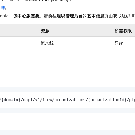
服务生态伙伴
视觉 Coding、空间感知、多模态思考等全面升级
1M上下文，专为长程任务能力而生
云工开物
企业应用
Night Plan 支持 Qwen 3.8-Max
AI 办公
NEW
令牌
。
Red Hat
30+ 款产品免费体验
夜间 5 折，Qwen/Meoo/TokenPlan 客户专享
AI智能应用
科研合作
ionId：
仅中心版需要
。请前往
组织管理后台
的
基本信息
页面获取组织 I
ERP
堂（旗舰版）
SUSE
智能客服
AI 应用构建
大模型原生
CRM
2个月
自动承接线索
资源
所需权限
建站小程序
Qoder
大模型服务平台百炼-应用模版
OA 办公系统
HOT
NEW
流水线
只读
面向真实软件
个人版上线、团队版降价；千问3.8-Max首发发尝鲜
丰富多元化的应用模版和解决方案
力提升
财税管理
模板建站
万有无界
大模型服务平台百炼-智能体
400电话
定制建站
的模型效果
灵活可视化地构建企业级 Agent
方案
广告营销
模板小程序
秒悟
人工智能平台 PAI
定制小程序
云端极速 AI 
新一代 AI 视频生成模型，深度适配广告营销等场景
AI Native 的算法工程平台，一站式完成建模、训练、推理服务部署
APP 开发
/{domain}/oapi/v1/flow/organizations/{organizationId}/pi
建站系统
AI 应用
10分钟微调：让0.6B模型媲美235B模型
多模态数据信
依托云原生高可用架构,实现Dify私有化部署
用1%尺寸在特定领域达到大模型90%以上效果