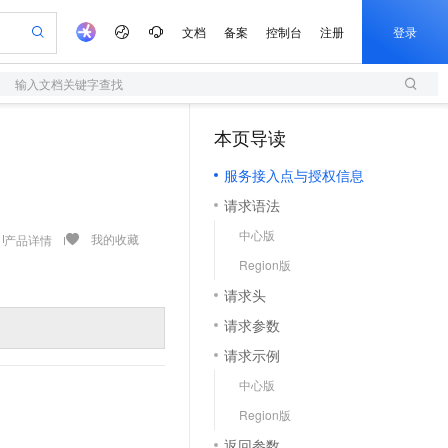
文档
备案
控制台
注册
登录
输入文档关键字查找
验
作计划
器
AI 活动
专业服务
服务伙伴合作计划
开发者社区
加入我们
服务平台百炼
阿里云 OPC 创新助力计划
本页导读
（1）
一站式生成采购清单，支持单品或批量购买
S
io：打造专属 AI 语音助手
S产品伙伴计划（繁花）
峰会
造的大模型服务与应用开发平台
轻量应用服务器
一句话生成原生可编辑精美 PPT 文稿
AI 生产力先锋
Al MaaS 服务伙伴赋能合作
域名
博文
Careers
至高可申请百万元
服务接入点与授权信息
性可伸缩的云计算服务
开启高性价比 AI 编程新体验
Qwen-Audio-3.0-Realtime 端到端实时语音角色扮演
输入一句话想法, 轻松生成专业的 PPT
先锋实践拓展 AI 生产力的边界
快速构建应用程序和网站，即刻迈出上云第一步
Token 补贴，五大权
计划
海大会
伙伴信用分合作计划
商标
问答
社会招聘
请求语法
益加速 OPC 成功
S
eek-V4-Pro
数字证书管理服务（原SSL证书）
一键部署幻兽帕鲁游戏服务器
飞天发布时刻
HOT
划
备案
电子书
校园招聘
中心版
pSeek-V4-Pro
视频创作，一键激活电商全链路生产力
全托管，含MySQL、PostgreSQL、SQL Server、MariaDB多引擎
实现全站HTTPS，呈现可信的WEB访问
一键购买专属联机服务器，轻松开启游戏
所见，即是所愿
我的收藏
产品详情
更多支持
划
公司注册
镜像站
Region版
视频生成
语音识别与合成
专属 QwenPaw
短信服务
漫剧工坊：一站式动画创作平台
AI 实训营
HOT
合作伙伴培训与认证
请求头
划
上云迁移
的智能体编程平台
站生成，高效打造优质广告素材
从聊天伙伴进化为能主动干活的本地数字员工
快速生产连贯的高质量长漫剧
从基础到进阶，Agent 创客手把手教你
国内短信简单易用，安全可靠，秒级触达，全球覆盖200+国家和地区。
e-1.1-T2V
Qwen3-TTS-Flash
lScope
我要反馈
查询合作伙伴
请求参数
畅细腻的高质量视频
离线语音合成大模型，多语言方言自适应，低延迟高稳定
n Alibaba Cloud ISV 合作
代维服务
olarDB
建企业门户网站
大数据开发治理平台 DataWorks
10 分钟搭建微信、支付宝小程序
请求示例
创新加速
ope
登录合作伙伴管理后台
我要建议
站，无忧落地极速上线
以可视化方式快速构建移动和 PC 门户网站
100%兼容MySQL、PostgreSQL，兼容Oracle，支持集中和分布式
高效部署网站，快速应用到小程序
Data Agent 驱动的一站式 Data+AI 开发治理平台
e-1.1-I2V
Cosyvoice-V3-Flash
中心版
安全
畅自然，细节丰富
高表现力语音合成大模型，语音克隆听感自然
我要投诉
上云场景组合购
伴
Region版
边界网络安全防护产品
漫剧创作，剧本、分镜、视频高效生成
覆盖90%+业务场景，专享组合折扣价
2V
VPN
Fun-ASR
返回参数