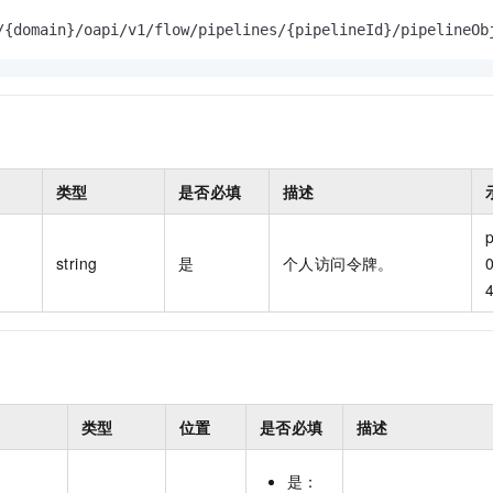
一个 AI 助手
即刻拥有 DeepSeek-R1 满血版
超强辅助，Bol
/{domain}/oapi/v1/flow/pipelines/{pipelineId}/pipelineOb
在企业官网、通讯软件中为客户提供 AI 客服
多种方案随心选，轻松解锁专属 DeepSeek
类型
是否必填
描述
p
string
是
个人访问令牌。
0
类型
位置
是否必填
描述
是：