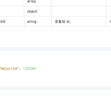
array
object
ctId
string
变量组 id。
fObjectId"
:
"12234"