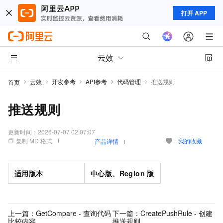
打开 APP
云效
云效
开发参考
API参考
代码管理
推送规则
首页
推送规则
更新时间：
2026-07-07 02:07:07
复制 MD 格式
我的收藏
产品详情
适用版本
中心版、Region
版
上一篇：
GetCompare - 查询代码
下一篇：
CreatePushRule - 创建
比较内容
推送规则