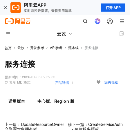
打开 APP
云效
云效
开发参考
API参考
流水线
服务连接
首页
服务连接
更新时间：
2026-07-06 09:59:53
复制 MD 格式
我的收藏
产品详情
适用版本
中心版、Region
版
上一篇：
UpdateResourceOwner - 移
下一篇：
CreateServiceAuth
交资源对象拥有者
- 创建服务授权