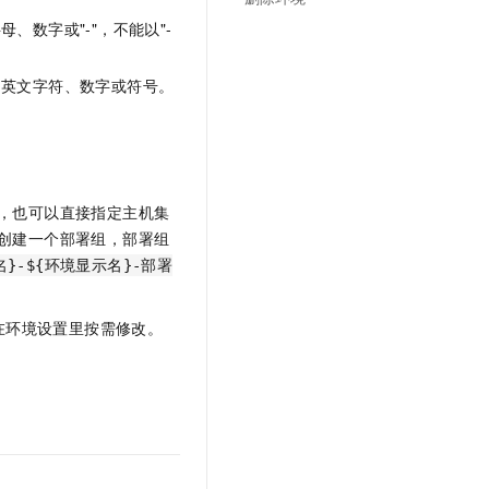
文戏情感细腻自然，动作戏激烈拳拳到肉，实现更强表演能力
支持中英文自由切换，具备更强的噪声鲁棒性
云聚AI 严选权益
SSL 证书
、数字或"-"，不能以"-
，一键激活高效办公新体验
精选AI产品，从模型到应用全链提效
堡垒机
AI 用量加速计划
中英文字符、数字或符号。
应用
防火墙
、识别商机，让客服更高效、服务更出色。
新老同享，达量后返
。
千问办公
主机安全
NEW
的智能体编程平台
一站式AI生产力平台
AI 应用及服务市场
伶鹊
，也可以直接指定主机集
企业级人与Agent协作平台，接入和调度多个数字员工
智能客服平台，对话机器人、对话分析、智能外呼
机器创建一个部署组，部署组
AI 应用
名}-${环境显示名}-部署
大模型服务平台百炼 - 全妙
大模型
应用创作平台
多模态内容创作工具，已接入 DeepSeek
在环境设置里按需修改。
自然语言处理
数据标注
机器学习
息提取
与 AI 智能体进行实时音视频通话
从文本、图片、视频中提取结构化的属性信息
构建支持视频理解的 AI 音视频实时通话应用