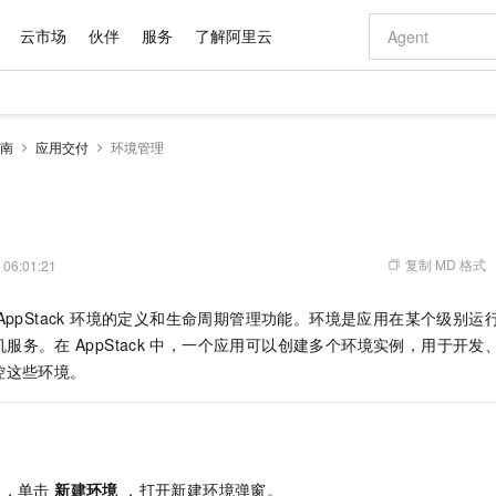
云市场
伙伴
服务
了解阿里云
AI 特惠
数据与 API
成为产品伙伴
企业增值服务
最佳实践
价格计算器
AI 场景体
基础软件
产品伙伴合
阿里云认证
市场活动
配置报价
大模型
南
应用交付
环境管理
自助选配和估算价格
新方式
域名与网站
睿译宝，AI翻译排版一步到位
智启 AI 普惠权益
产品生态集成认证中心
企业支持计划
云上春晚
千问官方 MaaS 平台，为开发者和 Agent 而生，新用户赠送 1 亿 + tokens 额度
云服务器 EC
Qwen Aud
AI Coding
阿里云Maa
2026 阿里云
为企业打
数据集
Windows
大模型认证
模型
NEW
NEW
交付可用成果
值低价云产品抢先购
提供智能易用的域名与建站服务
上传文档即自动完成翻译和格式还原
至高享 1亿+免费 tokens，加速 Al 应用落地
安全可靠、弹
智能编程，一键
产品生态伙伴
专家技术服务
云上奥运之旅
弹性计算合作
阿里云中企出
手机三要素
宝塔 Linux
全部认证
价格优势
有专属领域专家
对象存储 OSS
GLM-5.2：长任务时代开源旗舰模型
阿里云 OPC 创新助力计划
云数据库 RD
即刻拥有 DeepS
AI 电商营销
产品生态伙伴工作台
企业增值服务台
云栖战略参考
云存储合作计
云栖大会
身份实名认证
CentOS
训练营
推动算力普惠，释放技术红利
的大模型服务
最高返9万
多领域专家智能体,一键组建 AI 虚拟交付团队
至高百万元 Token 补贴，加速一人公司成长
稳定、安全、高性价比、高性能的云存储服务
真正可用的 1M 上下文,一次完成代码全链路开发
轻松解锁专属 Dee
从图文生成到
复制 MD 格式
 06:01:21
云上的中国
数据库合作计
活动全景
短信
Docker
图片和
站式影视创作平台
人工智能平台 PAI
Hermes Agent，打造自进化智能体
Token Plan 模型订阅计划
Qoder
5 分钟轻松部署
AI 广告创作
企业成长
大模型
NEW
信息公告
AppStack 环境的定义和生命周期管理功能。环境是应用在某个级别
看见新力量
云网络合作计
OCR 文字识别
JAVA
级电脑
证享300元代金券
可视化编排打通从文字构思到成片全链路闭环
一站式AI开发、训练和推理服务
自主进化，持久记忆，越用越聪明
Qwen3.8-Max 首发尝鲜，限时加量 10 倍，夜间低至2折
面向真实软件
图文、视频一
Kimi-K3
HappyHors
机服务。在
AppStack
中，一个应用可以创建多个环境实例，用于开发
NEW
魔搭 Mode
loud
服务实践
官网公告
Kimi 最新旗舰模型，长程编程与推理利器
让文字生成流
金融模力时刻
Salesforce O
版
控这些环境。
发票查验
全能环境
Qoder CN
Claude Code + GStack 打造工程团队
千问办公，限时限量积分加倍
云原生数据库 P
低代码高效构
AI 建站
NEW
作计划
计划
创新中心
魔搭 ModelSc
健康状态
让AI从“聊天伙伴”进化为能干活的“数字员工”
覆盖公网/内网、递归/权威、移动APP等全场景解析服务
安装技能 GStack，拥有专属 AI 工程团队
你的AI工作搭子，覆盖日常办公高频场景
基于千问大模型等，支持代码智能生成、研发智能问答
0 代码专业建
客户案例
天气预报查询
操作系统
Deepseek-v4-pro
HappyHors
态合作计划
态智能体模型
旗舰 MoE 大模型，百万上下文与顶尖推理能力
图生视频，流
Compute
同享
容器服务 Kubernetes 版 ACK
万小智 AI 建站低至 15元/月
云防火墙
AI 短剧/漫剧
快递物流查询
WordPress
成为服务伙
高校合作
式云数据仓库
点，立即开启云上创新
提供一站式管理容器应用的 K8s 服务
送.CN域名，送备案服务码
云原生的云上
AI助力短剧
GLM-5.2
Wan2.7-T
，单击
新建环境
，打开新建环境弹窗。
Ubuntu