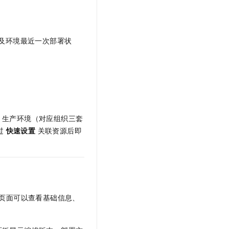
t.diy 一步搞定创意建站
构建大模型应用的安全防护体系
通过自然语言交互简化开发流程,全栈开发支持
通过阿里云安全产品对 AI 应用进行安全防护
及环境最近一次部署状
境、生产环境（对应组织三套
过
快速设置
关联资源后即
页面可以查看基础信息、