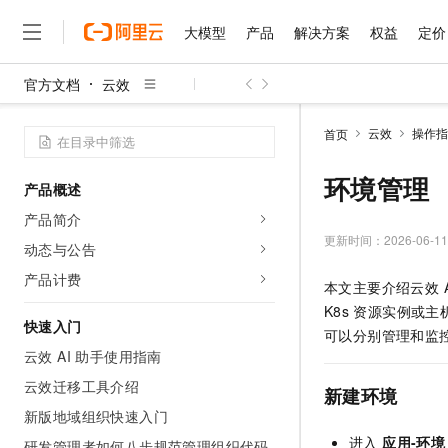
大模型
产品
解决方案
权益
定价
官方文档
云效
大模型
产品
解决方案
权益
定价
云市场
伙伴
服务
了解阿里云
精选产品
精选解决方案
普惠上云
产品定价
精选商城
成为销售伙伴
售前咨询
为什么选择阿里云
千问AI平台
云效
操作指
首页
了解云产品的定价详情
大模型服务平台百炼
千问办公，解锁你的工作
普惠上云 官方力荐
分销伙伴
在线服务
网站建设
什么是云计算
大
大模型服务与应用平台
企业级Agent产品，直接
云服务器38元/年起，超
环境管理
产品概述
咨询伙伴
多端小程序
技术领先
云上成本管理
售后服务
千问大模型
Agency Agents：拥
官方推荐返现计划
大模型
产品简介
大模型
精选产品
精选解决方案
Salesforce 国际版订阅
稳定可靠
管理和优化成本
多元化、高性能、安全可靠
推荐新用户得奖励，单订单
更新时间：
2026-06-11
销售伙伴合作计划
动态与公告
自助服务
友盟天域
安全合规
人工智能与机器学习
AI
文本生成
无影云电脑
HappyHorse 打造一
云工开物
产品计费
本文主要介绍云效 
无影生态合作计划
在线服务
观测云
分析师报告
随时随地安全接入的云上超
高校专属算力普惠，学生认
计算
互联网应用开发
Qwen3.8-Max
K8s
资源实例或主
HOT
Salesforce On Alibaba C
工单服务
快速入门
智能体时代全能旗舰模型
Tuya 物联网平台阿里云
研究报告与白皮书
可以分别管理和监
云解析DNS
快速拥有专属 OpenClaw
Consulting Partner 合
大数据
容器
云效 AI 助手使用指南
免费试用
短信专区
蓝凌 OA
Qwen3.7-Plus
AI 大模型销售与服务生
云效迁移工具介绍
现代化应用
存储
天池大赛
新建环境
能看、能想、能动手的多模
云原生大数据计算服务 Max
解决方案免费试用 新老
电子合同
新版地域组织快速入门
面向分析的企业级SaaS模
最高领取价值200元试用
安全
网络与CDN
AI 算法大赛
Qwen3-VL-Plus
进入
应用-环境
畅捷通
研发管理者如何八步规范管理组织代码