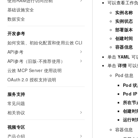
使用RAM进行访问控制
可以查看工作
基础设施安全
实例名称
数据安全
实例状态
部署版本
开发参考
创建时间
如何安装、初始化配置和使用云效 CLI
容器信息
API参考
单击
YAML
可以
API参考（旧版-不推荐使用）
单击
详情
可以
云效 MCP Server 使用说明
Pod
信息
OAuth 2.0 授权支持说明
Pod
状
Pod IP
服务支持
所在节
常见问题
创建时
相关协议
运行时
视频专区
容器信息
产品介绍