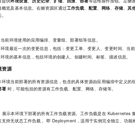
角提供
环境设置
、
历史记录
、
扩缩
、
回滚
、
部署
等运维操作按钮。左侧
境概览及基本信息。右侧资源区通过
工作负载
、
配置
、
网络
、
存储
、
其
态。
示当前环境使用的应用编排、变量组、部署组等信息。
示环境最近一次的变更信息，包括：变更工单、变更人、变更时间、当
示环境的基本信息，包括环境的创建人、创建时间、标签、描述信息。
环境资源
本环境当前部署的所有资源信息，包含的具体资源由应用编排中定义的
部署
时，可能包括的资源有工作负载、配置、网络、存储等。
，展示本环境下部署的所有工作负载资源。工作负载是在 Kubernetes
ck 仅支持无状态工作负载， 即 Deployment，适用于实例完全独立、功能