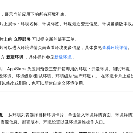
一个 AI 助手
即刻拥有 DeepSeek-R1 满血版
超强辅助，Bol
在企业官网、通讯软件中为客户提供 AI 客服
多种方案随心选，轻松解锁专属 DeepSeek
，展示当前应用下的所有环境列表。
片上展示：环境名称、环境标签、环境最近变更信息、环境当前版本以
卡片上的
立即部署
可以提交新的部署工单。
片可以进入环境详情页面查看环境更多信息，具体参见
查看环境详情
。
上方
新建环境
，具体操作参见
新建环境
。
时，AppStack 为应用预设三套开箱即用的环境：开发环境、测试环
发环境、环境级别/测试环境、环境级别/生产环境）。 在环境卡片上通
可以修改或删除，也可以新建自定义环境使用。
境
，从环境列表选择目标环境卡片，单击进入环境详情页面。环境详情
体资源信息、部署版本、环境设置以及环境运维操作入口。