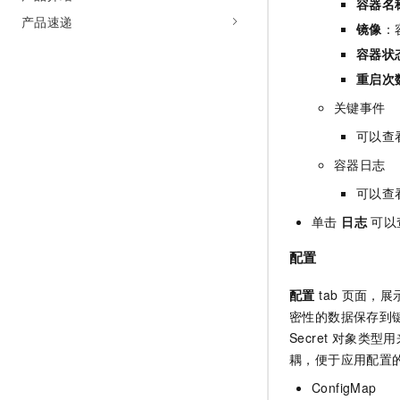
容器名
产品速递
镜像
：
容器状
重启次
关键事件
可以查
容器日志
可以查
单击
日志
可以
配置
配置
tab
页面，展示
密性的数据保存到键
Secret 对象类
耦，便于应用配置
ConfigMap