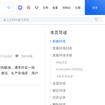
文档
备案
控制台
注册
登录
输入文档关键字查找
验
作计划
器
AI 活动
专业服务
服务伙伴合作计划
开发者社区
加入我们
服务平台百炼
阿里云 OPC 创新助力计划
本页导读
（1）
一站式生成采购清单，支持单品或批量购买
S
io：打造专属 AI 语音助手
S产品伙伴计划（繁花）
峰会
造的大模型服务与应用开发平台
轻量应用服务器
一句话生成原生可编辑精美 PPT 文稿
AI 生产力先锋
Al MaaS 服务伙伴赋能合作
域名
博文
Careers
至高可申请百万元
新建环境
性可伸缩的云计算服务
开启高性价比 AI 编程新体验
Qwen-Audio-3.0-Realtime 端到端实时语音角色扮演
输入一句话想法, 轻松生成专业的 PPT
先锋实践拓展 AI 生产力的边界
快速构建应用程序和网站，即刻迈出上云第一步
Token 补贴，五大权
计划
海大会
伙伴信用分合作计划
商标
问答
社会招聘
查看环境列表
益加速 OPC 成功
S
eek-V4-Pro
数字证书管理服务（原SSL证书）
一键部署幻兽帕鲁游戏服务器
飞天发布时刻
HOT
划
备案
电子书
校园招聘
查看环境详情
pSeek-V4-Pro
视频创作，一键激活电商全链路生产力
全托管，含MySQL、PostgreSQL、SQL Server、MariaDB多引擎
实现全站HTTPS，呈现可信的WEB访问
一键购买专属联机服务器，轻松开启游戏
所见，即是所愿
我的收藏
产品详情
更多支持
划
公司注册
镜像站
基础信息
视频生成
语音识别与合成
专属 QwenPaw
短信服务
漫剧工坊：一站式动画创作平台
AI 实训营
HOT
运行的载体，通常对应一组
合作伙伴培训与认证
Kubernetes 环境资源
划
上云迁移
的智能体编程平台
站生成，高效打造优质广告素材
从聊天伙伴进化为能主动干活的本地数字员工
快速生产连贯的高质量长漫剧
从基础到进阶，Agent 创客手把手教你
国内短信简单易用，安全可靠，秒级触达，全球覆盖200+国家和地区。
e-1.1-T2V
Qwen3-TTS-Flash
、测试、生产等场景，用户
lScope
我要反馈
查询合作伙伴
主机环境资源
畅细腻的高质量视频
离线语音合成大模型，多语言方言自适应，低延迟高稳定
n Alibaba Cloud ISV 合作
代维服务
olarDB
建企业门户网站
大数据开发治理平台 DataWorks
10 分钟搭建微信、支付宝小程序
设置环境
创新加速
ope
登录合作伙伴管理后台
我要建议
站，无忧落地极速上线
以可视化方式快速构建移动和 PC 门户网站
100%兼容MySQL、PostgreSQL，兼容Oracle，支持集中和分布式
高效部署网站，快速应用到小程序
Data Agent 驱动的一站式 Data+AI 开发治理平台
e-1.1-I2V
Cosyvoice-V3-Flash
锁定环境
安全
畅自然，细节丰富
高表现力语音合成大模型，语音克隆听感自然
我要投诉
上云场景组合购
伴
历史记录
边界网络安全防护产品
漫剧创作，剧本、分镜、视频高效生成
覆盖90%+业务场景，专享组合折扣价
2V
VPN
Fun-ASR
删除环境