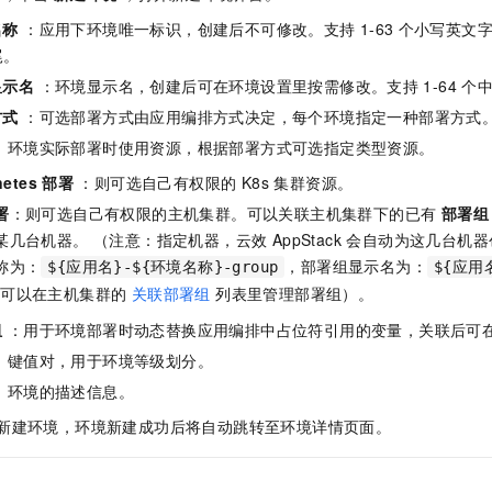
服务生态伙伴
视觉 Coding、空间感知、多模态思考等全面升级
1M上下文，专为长程任务能力而生
云工开物
企业应用
Night Plan 支持 Qwen 3.8-Max
AI 办公
NEW
名称
：应用下环境唯一标识，创建后不可修改。支持
1-63
个小写英文字母
Red Hat
30+ 款产品免费体验
夜间 5 折，Qwen/Meoo/TokenPlan 客户专享
AI智能应用
科研合作
尾。
ERP
堂（旗舰版）
SUSE
智能客服
显示名
：环境显示名，创建后可在环境设置里按需修改。支持
1-64
个
AI 应用构建
大模型原生
CRM
2个月
自动承接线索
方式
：可选部署方式由应用编排方式决定，每个环境指定一种部署方式
建站小程序
Qoder
大模型服务平台百炼-应用模版
OA 办公系统
HOT
NEW
：环境实际部署时使用资源，根据部署方式可选指定类型资源。
面向真实软件
个人版上线、团队版降价；千问3.8-Max首发发尝鲜
丰富多元化的应用模版和解决方案
力提升
财税管理
模板建站
netes
部署
：则可选自己有权限的 K8s 集群资源。
万有无界
大模型服务平台百炼-智能体
署
：则可选自己有权限的主机集群。可以关联主机集群下的已有
部署组
400电话
定制建站
的模型效果
灵活可视化地构建企业级 Agent
某几台机器。 （注意：指定机器，云效 AppStack 会自动为这几台
方案
广告营销
模板小程序
称为：
，部署组显示名为：
${应用名}-${环境名称}-group
${应用
秒悟
人工智能平台 PAI
你可以在主机集群的
关联部署组
列表里管理部署组）。
定制小程序
云端极速 AI 
新一代 AI 视频生成模型，深度适配广告营销等场景
AI Native 的算法工程平台，一站式完成建模、训练、推理服务部署
组
：用于环境部署时动态替换应用编排中占位符引用的变量，关联后可
APP 开发
：键值对，用于环境等级划分。
建站系统
：环境的描述信息。
新建环境，环境新建成功后将自动跳转至环境详情页面。
AI 应用
10分钟微调：让0.6B模型媲美235B模型
多模态数据信
依托云原生高可用架构,实现Dify私有化部署
用1%尺寸在特定领域达到大模型90%以上效果