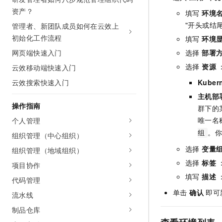
AI 产品 免费试用
网络
资产？
安全
云开发大赛
填写
环境
Tableau 订阅
1亿+ 大模型 tokens 和 
"开头或结
管理者、新团队成员如何在云效上
可观测
入门学习赛
中间件
AI空中课堂在线直播课
初始化工作流程
140+云产品 免费试用
填写
环境
大模型服务
上云与迁云
产品新客免费试用，最长1
数据库
网页端快速入门
选择
部署
生态解决方案
千问AI平台-Token Plan
选择
资源
云效移动端快速入门
企业出海
大模型ACA认证体验
大数据计算
助力企业全员 AI 认知与能
云效搜索快速入门
行业生态解决方案
Kuber
政企业务
媒体服务
千问AI平台-模型体验
主机部
开发者生态解决方案
操作指南
在线体验全尺寸、多种模态
群下的
企业服务与云通信
AI 开发和 AI 应用解决
唯一名
个人管理
Happy 系列大模型
域名与网站
。
组
组织管理（中心组织）
选择
变量
组织管理（地域组织）
终端用户计算
选择
标签
项目协作
Serverless
大模型解决方案
填写
描述
代码管理
开发工具
单击
确认
即可
流水线
快速部署 Dify，高效搭建 
制品仓库
迁移与运维管理