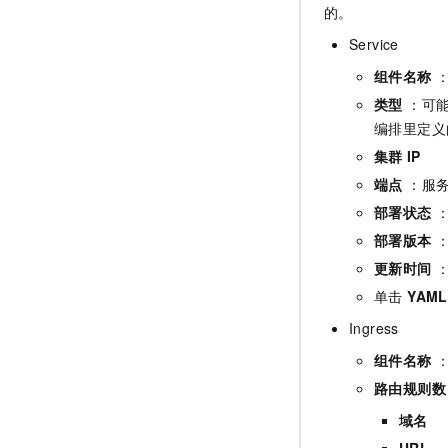
的。
Service
组件名称
类型
：可
编排里定义
集群
IP
端点
：服务
部署状态
：
部署版本
更新时间
单击
YAML
Ingress
组件名称
：
路由规则数
域名
URL