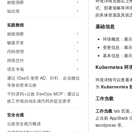
环境详情页面右上
效能洞察
式、部署策略等环
知识库
的具体资源及其状
实践教程
基础信息
效能洞察
环境概览：展
敏捷开发
变更信息：展
代码管理
基本信息：展
持续交付
Kubernetes 
语言专项
通过 IDaaS 使用 AD、钉钉、企业微信
环境详情可以查看
等身份登录云效
为
Kubernentes
千问灵码+云效 DevOps MCP：通过云
工作负载
效工作项自动生成代码并提交请求
工作负载
tab
页面
安全合规
止当前 AppSta
云效安全能力概述
wordpress 等。