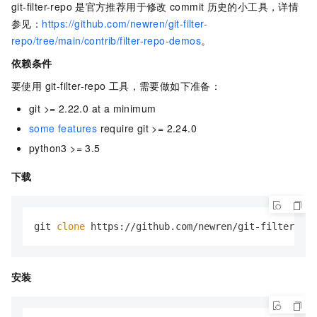
git-filter-repo
是官方推荐用于修改
commit
历史的小工具，详情
参见：
https://github.com/newren/git-filter-
repo/tree/main/contrib/filter-repo-demos
。
依赖条件
要使用 git-filter-repo
工具，需要做如下准备：
git >= 2.22.0 at a minimum
some features
require git >= 2.24.0
python3 >= 3.5
下载
git 
clone
 https://github.com/newren/git-filter-rep
安装