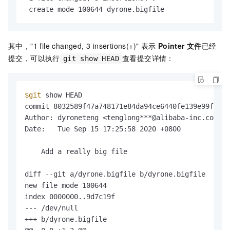
 create mode 100644 dyrone.bigfile
其中，"1 file changed, 3 insertions(+)" 表示
Pointer
文件
已经
提交，可以执行
查看提交详情：
git show HEAD
$git
 show HEAD

commit 8032589f47a748171e84da94ce6440fe139e99f9 (H
Author: dyroneteng <tenglong***@alibaba-inc.com>

Date:   Tue Sep 15 17:25:58 2020 +0800

    Add a really big file

diff --git a/dyrone.bigfile b/dyrone.bigfile

new file mode 100644

index 0000000..9d7c19f

--- /dev/null

+++ b/dyrone.bigfile
