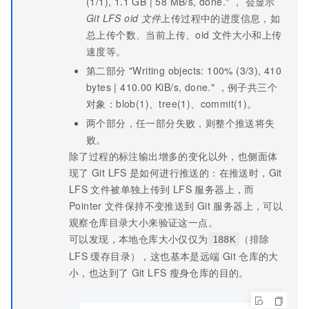
(1/1), 1.1 GB | 58 MB/s, done." ， 会显示
Git LFS oid
文件
上传过程中的进度信息，如
总上传个数、当前上传、oid
文件大小和上传
速度等。
第二部分 "Writing objects: 100% (3/3), 410
bytes | 410.00 KiB/s, done." ，例子共三个
对象：blob(1)、tree(1)、commit(1)。
两个部分，任一部分失败，则整个推送将失
败。
除了过程的标注输出增多的变化以外，也侧面体
现了
Git LFS
是如何进行推送的：在推送时，Git
LFS
文件被单独上传到
LFS 服务器上，而
Pointer
文件保持不变推送到
Git 服务器上，可以
观察仓库目录大小来验证这一点。
可以发现，本地仓库大小仅仅为
（排除
188K
LFS
缓存目录），这也基本是远端
Git
仓库的大
小，也达到了
Git LFS
瘦身仓库的目的。