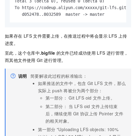
Total 3 (delta 0), reused 0 (delta 0)

To https://codeup.aliyun.com/xxxxx/git-lfs.git

   d052478..8032589  master -> master
如果存在
LFS
文件需要上传，在推送过程中将会显示
LFS
上传
进度。
至此，这个仓库中
.bigfile
的文件已经成功使用
LFS
进行管理，
而其他文件使用
Git
进行管理。
说明
简要解读此过程的标准输出：
如果推送的文件中，包含
Git LFS
文件，那么
实际上
push
将被分为两个部分：
第一部分： Git LFS oid
文件上传。
第二部分： 当
LFS oid
文件上传结束
后，继续使用
Git
协议上传
Pointer
文件
的相关对象。
第一部分 "Uploading LFS objects: 100%