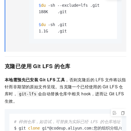
$
du
 -sh --exclude=lfs .git
$
du
 -sh .git
1.1G    .git
克隆已使用
Git LFS
的仓库
本地需预先已安装
Git LFS
工具
，否则克隆后的
LFS
文件将以指
针而非期望的原始文件呈现。当克隆一个已经使用的
Git LFS
仓
库时，
会自动替换仓库中相关
hook，进而让
Git LFS
git-lfs
生效。
# 样例仓库，如尝试，可替换为实际已经 LFS 的仓库地址
$ git 
clone
 gi*@codeup.aliyun.com:您的组织分组/dyron