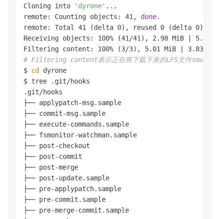
Cloning into 
'dyrone'
...

remote: Counting objects: 41, 
done
.

remote: Total 41 (delta 0), reused 0 (delta 0)

Receiving objects: 100% (41/41), 2.98 MiB | 5.01 M
Filtering content: 100% (3/3), 5.01 MiB | 3.83 MiB
# Filtering content表示正在将下载下来的LFS文件smu
$ 
cd
 dyrone

$ tree .git/hooks

.git/hooks

├── applypatch-msg.sample

├── commit-msg.sample

├── execute-commands.sample

├── fsmonitor-watchman.sample

├── post-checkout

├── post-commit

├── post-merge

├── post-update.sample

├── pre-applypatch.sample

├── pre-commit.sample

├── pre-merge-commit.sample
