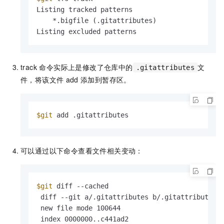
Listing tracked patterns

    *.bigfile (.gitattributes)

Listing excluded patterns
track 命令实际上是修改了仓库中的
文
.gitattributes
件，将该文件
add
添加到暂存区。
$git
 add .gitattributes 
可以通过以下命令查看文件相关变动：
$git
 diff --cached

 diff --git a/.gitattributes b/.gitattributes

 new file mode 100644

 index 0000000..c441ad2
