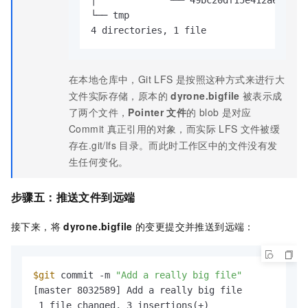
│             └── 49bc20df15e412a644724
└── tmp

4 directories, 1 file
在本地仓库中，Git LFS
是按照这种方式来进行大
文件实际存储，原本的
dyrone.bigfile
被表示成
了两个文件，
Pointer
文件
的
blob
是对应
Commit
真正引用的对象，而实际
LFS
文件被缓
存在.git/lfs
目录。而此时工作区中的文件没有发
生任何变化。
步骤五：推送文件到远端
接下来，将
dyrone.bigfile
的变更提交并推送到远端：
$git
 commit -m 
"Add a really big file"
[master 8032589] Add a really big file

 1 file changed, 3 insertions(+)
