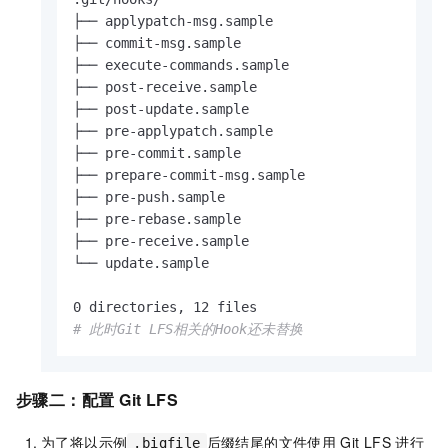
├── applypatch-msg.sample

├── commit-msg.sample

├── execute-commands.sample

├── post-receive.sample

├── post-update.sample

├── pre-applypatch.sample

├── pre-commit.sample

├── prepare-commit-msg.sample

├── pre-push.sample

├── pre-rebase.sample

├── pre-receive.sample

└── update.sample

# 此时Git LFS相关的Hook还未替换
步骤二：配置
Git LFS
为了将以示例
后缀结尾的文件使用
Git LFS
进行
.bigfile