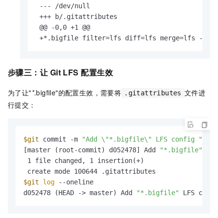
 --- /dev/null

 +++ b/.gitattributes

 @@ -0,0 +1 @@

 +*.bigfile filter=lfs diff=lfs merge=lfs -tex
步骤三：让
Git LFS
配置生效
为了让"
*
.bigfile"的配置生效，需要将
文件进
.gitattributes
行提交：
$git
 commit -m 
"Add \"*.bigfile\" LFS config "
[master (root-commit) d052478] Add 
"*.bigfile"
 LFS
 1 file changed, 1 insertion(+)

$git
log
 --oneline

d052478 (HEAD -> master) Add 
"*.bigfile"
 LFS confi