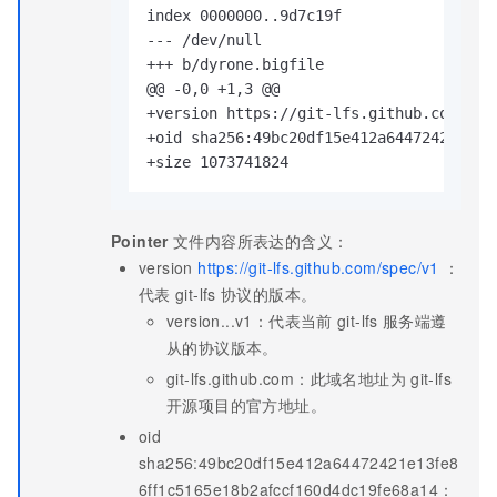
index 0000000..9d7c19f

--- /dev/null

+++ b/dyrone.bigfile

@@ -0,0 +1,3 @@

+version https://git-lfs.github.com/spec
+oid sha256:49bc20df15e412a64472421e13fe
+size 1073741824
Pointer
文件内容所表达的含义：
version
https://git-lfs.github.com/spec/v1
：
代表
git-lfs
协议的版本。
version...v1：代表当前
git-lfs
服务端遵
从的协议版本。
git-lfs.github.com：此域名地址为
git-lfs
开源项目的官方地址。
oid
sha256:49bc20df15e412a64472421e13fe8
6ff1c5165e18b2afccf160d4dc19fe68a14：