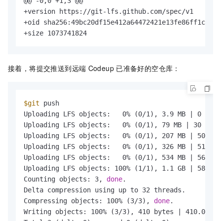
@@ -0,0 +1,3 @@

+version https://git-lfs.github.com/spec/v1

+oid sha256:49bc20df15e412a64472421e13fe86ff1c5165
+size 1073741824
接着，将提交推送到远端
Codeup
已准备好的空仓库：
$git
 push

Uploading LFS objects:   0% (0/1), 3.9 MB | 0 B/s 
Uploading LFS objects:   0% (0/1), 79 MB | 30 MB/s
Uploading LFS objects:   0% (0/1), 207 MB | 50 MB/
Uploading LFS objects:   0% (0/1), 326 MB | 51 MB/
Uploading LFS objects:   0% (0/1), 534 MB | 56 MB/
Uploading LFS objects: 100% (1/1), 1.1 GB | 58 MB/
Counting objects: 3, 
done
.

Delta compression using up to 32 threads.

Compressing objects: 100% (3/3), 
done
.

Writing objects: 100% (3/3), 410 bytes | 410.00 Ki