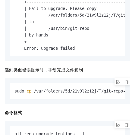
    +---------------------------------------------
    | Fail to upgrade. Please copy                
    |         /var/folders/5d/21v9l2z12j/T/git-rep
    | to                                          
    |         /usr/bin/git-repo                   
    | by hands                                    
    +---------------------------------------------
    Error: upgrade failed
遇到类似错误提示时，手动完成文件复制：
sudo 
cp
 /var/folders/5d/21v9l2z12j/T/git-repo-0.2.
命令格式
git repo upgrade [options...]