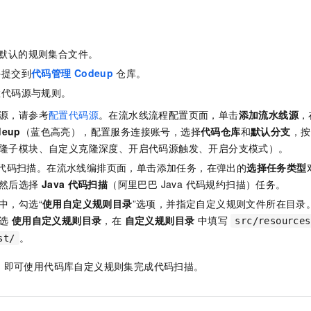
服务生态伙伴
视觉 Coding、空间感知、多模态思考等全面升级
1M上下文，专为长程任务能力而生
云工开物
企业应用
Night Plan 支持 Qwen 3.8-Max
AI 办公
NEW
Red Hat
30+ 款产品免费体验
夜间 5 折，Qwen/Meoo/TokenPlan 客户专享
AI智能应用
科研合作
ERP
堂（旗舰版）
SUSE
默认的规则集合文件。
智能客服
AI 应用构建
大模型原生
CRM
2个月
自动承接线索
件提交到
代码管理
Codeup
仓库。
建站小程序
Qoder
大模型服务平台百炼-应用模版
OA 办公系统
HOT
NEW
置代码源与规则。
面向真实软件
个人版上线、团队版降价；千问3.8-Max首发发尝鲜
丰富多元化的应用模版和解决方案
力提升
源，请参考
配置代码源
。在流水线流程配置页面，单击
添加流水线源
，
财税管理
模板建站
deup
（蓝色高亮），配置服务连接账号，选择
代码仓库
和
默认分支
，按
万有无界
大模型服务平台百炼-智能体
400电话
定制建站
隆子模块、自定义克隆深度、开启代码源触发、开启分支模式）。
的模型效果
灵活可视化地构建企业级 Agent
方案
广告营销
模板小程序
va 代码扫描。在流水线编排页面，单击添加任务，在弹出的
选择任务类型
秒悟
人工智能平台 PAI
然后选择
Java
代码扫描
（阿里巴巴 Java 代码规约扫描）任务。
定制小程序
云端极速 AI 
新一代 AI 视频生成模型，深度适配广告营销等场景
AI Native 的算法工程平台，一站式完成建模、训练、推理服务部署
中，勾选“
使用自定义规则目录
”选项，并指定自定义规则文件所在目录
APP 开发
勾选
使用自定义规则目录
，在
自定义规则目录
中填写
src/resources
。
st/
建站系统
，即可使用代码库自定义规则集完成代码扫描。
AI 应用
10分钟微调：让0.6B模型媲美235B模型
多模态数据信
依托云原生高可用架构,实现Dify私有化部署
用1%尺寸在特定领域达到大模型90%以上效果