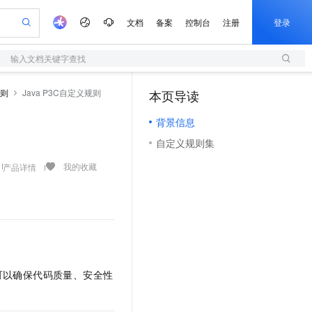
文档
备案
控制台
注册
登录
输入文档关键字查找
验
作计划
器
AI 活动
专业服务
服务伙伴合作计划
开发者社区
加入我们
服务平台百炼
阿里云 OPC 创新助力计划
则
Java P3C自定义规则
本页导读
（1）
一站式生成采购清单，支持单品或批量购买
S
io：打造专属 AI 语音助手
S产品伙伴计划（繁花）
峰会
造的大模型服务与应用开发平台
轻量应用服务器
一句话生成原生可编辑精美 PPT 文稿
AI 生产力先锋
Al MaaS 服务伙伴赋能合作
域名
博文
Careers
至高可申请百万元
背景信息
性可伸缩的云计算服务
开启高性价比 AI 编程新体验
Qwen-Audio-3.0-Realtime 端到端实时语音角色扮演
输入一句话想法, 轻松生成专业的 PPT
先锋实践拓展 AI 生产力的边界
快速构建应用程序和网站，即刻迈出上云第一步
Token 补贴，五大权
计划
海大会
伙伴信用分合作计划
商标
问答
社会招聘
自定义规则集
益加速 OPC 成功
S
eek-V4-Pro
数字证书管理服务（原SSL证书）
一键部署幻兽帕鲁游戏服务器
飞天发布时刻
HOT
划
备案
电子书
校园招聘
pSeek-V4-Pro
视频创作，一键激活电商全链路生产力
全托管，含MySQL、PostgreSQL、SQL Server、MariaDB多引擎
实现全站HTTPS，呈现可信的WEB访问
一键购买专属联机服务器，轻松开启游戏
所见，即是所愿
我的收藏
产品详情
更多支持
划
公司注册
镜像站
视频生成
语音识别与合成
专属 QwenPaw
短信服务
漫剧工坊：一站式动画创作平台
AI 实训营
HOT
合作伙伴培训与认证
划
上云迁移
的智能体编程平台
站生成，高效打造优质广告素材
从聊天伙伴进化为能主动干活的本地数字员工
快速生产连贯的高质量长漫剧
从基础到进阶，Agent 创客手把手教你
国内短信简单易用，安全可靠，秒级触达，全球覆盖200+国家和地区。
e-1.1-T2V
Qwen3-TTS-Flash
lScope
我要反馈
查询合作伙伴
畅细腻的高质量视频
离线语音合成大模型，多语言方言自适应，低延迟高稳定
n Alibaba Cloud ISV 合作
代维服务
olarDB
建企业门户网站
大数据开发治理平台 DataWorks
10 分钟搭建微信、支付宝小程序
创新加速
ope
登录合作伙伴管理后台
我要建议
站，无忧落地极速上线
以可视化方式快速构建移动和 PC 门户网站
100%兼容MySQL、PostgreSQL，兼容Oracle，支持集中和分布式
高效部署网站，快速应用到小程序
Data Agent 驱动的一站式 Data+AI 开发治理平台
e-1.1-I2V
Cosyvoice-V3-Flash
安全
可以确保代码质量、安全性
畅自然，细节丰富
高表现力语音合成大模型，语音克隆听感自然
我要投诉
上云场景组合购
伴
边界网络安全防护产品
漫剧创作，剧本、分镜、视频高效生成
覆盖90%+业务场景，专享组合折扣价
2V
VPN
Fun-ASR