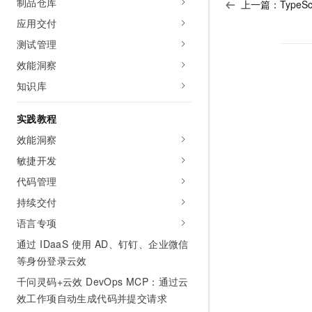
制品仓库
上一篇：
TypeS
10 分钟在聊天系统中增加
专有云
应用交付
测试管理
效能洞察
知识库
实践教程
效能洞察
敏捷开发
代码管理
持续交付
语言专项
通过 IDaaS 使用 AD、钉钉、企业微信
等身份登录云效
千问灵码+云效 DevOps MCP：通过云
效工作项自动生成代码并提交请求