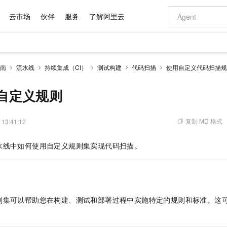
云市场
伙伴
服务
了解阿里云
AI 特惠
数据与 API
成为产品伙伴
企业增值服务
最佳实践
价格计算器
AI 场景体
基础软件
产品伙伴合
阿里云认证
市场活动
配置报价
大模型
南
流水线
持续集成（CI）
测试构建
代码扫描
使用自定义代码扫描规
自助选配和估算价格
新方式
域名与网站
睿译宝，AI翻译排版一步到位
智启 AI 普惠权益
产品生态集成认证中心
企业支持计划
云上春晚
千问官方 MaaS 平台，为开发者和 Agent 而生，新用户赠送 1 亿 + tokens 额度
云服务器 EC
Qwen Aud
AI Coding
阿里云Maa
2026 阿里云
为企业打
数据集
Windows
大模型认证
模型
NEW
NEW
交付可用成果
值低价云产品抢先购
提供智能易用的域名与建站服务
上传文档即自动完成翻译和格式还原
至高享 1亿+免费 tokens，加速 Al 应用落地
安全可靠、弹
智能编程，一键
3C自定义规则
产品生态伙伴
专家技术服务
云上奥运之旅
弹性计算合作
阿里云中企出
手机三要素
宝塔 Linux
全部认证
价格优势
有专属领域专家
对象存储 OSS
GLM-5.2：长任务时代开源旗舰模型
阿里云 OPC 创新助力计划
云数据库 RD
即刻拥有 DeepS
AI 电商营销
产品生态伙伴工作台
企业增值服务台
云栖战略参考
云存储合作计
云栖大会
身份实名认证
CentOS
训练营
推动算力普惠，释放技术红利
的大模型服务
最高返9万
多领域专家智能体,一键组建 AI 虚拟交付团队
至高百万元 Token 补贴，加速一人公司成长
稳定、安全、高性价比、高性能的云存储服务
真正可用的 1M 上下文,一次完成代码全链路开发
轻松解锁专属 Dee
从图文生成到
复制 MD 格式
 13:41:12
云上的中国
数据库合作计
活动全景
短信
Docker
图片和
站式影视创作平台
人工智能平台 PAI
Hermes Agent，打造自进化智能体
Token Plan 模型订阅计划
Qoder
5 分钟轻松部署
AI 广告创作
企业成长
大模型
NEW
信息公告
水线中如何使用自定义规则集实现代码扫描。
看见新力量
云网络合作计
OCR 文字识别
JAVA
级电脑
证享300元代金券
可视化编排打通从文字构思到成片全链路闭环
一站式AI开发、训练和推理服务
自主进化，持久记忆，越用越聪明
Qwen3.8-Max 首发尝鲜，限时加量 10 倍，夜间低至2折
面向真实软件
图文、视频一
Kimi-K3
HappyHors
NEW
魔搭 Mode
loud
服务实践
官网公告
Kimi 最新旗舰模型，长程编程与推理利器
让文字生成流
金融模力时刻
Salesforce O
版
发票查验
全能环境
Qoder CN
Claude Code + GStack 打造工程团队
千问办公，限时限量积分加倍
云原生数据库 P
低代码高效构
AI 建站
NEW
作计划
计划
创新中心
魔搭 ModelSc
健康状态
让AI从“聊天伙伴”进化为能干活的“数字员工”
覆盖公网/内网、递归/权威、移动APP等全场景解析服务
安装技能 GStack，拥有专属 AI 工程团队
你的AI工作搭子，覆盖日常办公高频场景
基于千问大模型等，支持代码智能生成、研发智能问答
0 代码专业建
客户案例
天气预报查询
操作系统
Deepseek-v4-pro
HappyHors
态合作计划
则集可以帮助您在构建、测试和部署过程中实施特定的规则和标准。这
态智能体模型
旗舰 MoE 大模型，百万上下文与顶尖推理能力
图生视频，流
Compute
同享
容器服务 Kubernetes 版 ACK
万小智 AI 建站低至 15元/月
云防火墙
AI 短剧/漫剧
快递物流查询
WordPress
成为服务伙
高校合作
式云数据仓库
点，立即开启云上创新
提供一站式管理容器应用的 K8s 服务
送.CN域名，送备案服务码
云原生的云上
AI助力短剧
GLM-5.2
Wan2.7-T
Ubuntu