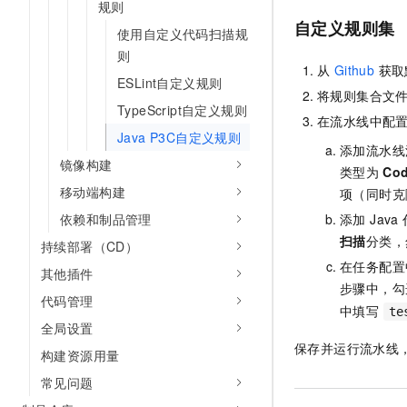
规则
AI 产品 免费试用
网络
安全
云开发大赛
自定义规则集
Tableau 订阅
使用自定义代码扫描规
1亿+ 大模型 tokens 和 
可观测
入门学习赛
则
中间件
AI空中课堂在线直播课
从
Github
获取
140+云产品 免费试用
大模型服务
ESLint自定义规则
上云与迁云
产品新客免费试用，最长1
数据库
将规则集合文
TypeScript自定义规则
生态解决方案
千问AI平台-Token Plan
在流水线中配
企业出海
大模型ACA认证体验
大数据计算
Java P3C自定义规则
助力企业全员 AI 认知与能
添加流水线
行业生态解决方案
政企业务
镜像构建
媒体服务
类型为
Co
千问AI平台-模型体验
开发者生态解决方案
移动端构建
项（同时克
在线体验全尺寸、多种模态
企业服务与云通信
AI 开发和 AI 应用解决
依赖和制品管理
添加 Ja
Happy 系列大模型
扫描
分类，
域名与网站
持续部署（CD）
在任务配置
其他插件
终端用户计算
步骤中，
代码管理
中填写
te
Serverless
大模型解决方案
全局设置
保存并运行流水线
开发工具
构建资源用量
快速部署 Dify，高效搭建 
常见问题
迁移与运维管理