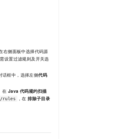
文戏情感细腻自然，动作戏激烈拳拳到肉，实现更强表演能力
支持中英文自由切换，具备更强的噪声鲁棒性
云聚AI 严选权益
SSL 证书
，一键激活高效办公新体验
精选AI产品，从模型到应用全链提效
堡垒机
AI 用量加速计划
应用
防火墙
、识别商机，让客服更高效、服务更出色。
新老同享，达量后返
千问办公
主机安全
NEW
的智能体编程平台
一站式AI生产力平台
在右侧面板中选择代码源
AI 应用及服务市场
需设置过滤规则及开关选
伶鹊
企业级人与Agent协作平台，接入和调度多个数字员工
智能客服平台，对话机器人、对话分析、智能外呼
AI 应用
对话框中，选择左侧
代码
大模型服务平台百炼 - 全妙
大模型
应用创作平台
多模态内容创作工具，已接入 DeepSeek
。在
Java 代码规约扫描
自然语言处理
，在
排除子目录
/rules
数据标注
机器学习
息提取
与 AI 智能体进行实时音视频通话
从文本、图片、视频中提取结构化的属性信息
构建支持视频理解的 AI 音视频实时通话应用