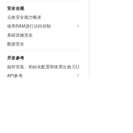
安全合规
云效安全能力概述
使用RAM进行访问控制
基础设施安全
数据安全
开发参考
如何安装、初始化配置和使用云效 CLI
API参考
API参考（旧版-不推荐使用）
云效 MCP Server 使用说明
OAuth 2.0 授权支持说明
服务支持
常见问题
为什么选择阿里云
大模型
产品和定