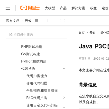
持续集成（CI）
大模型
产品
解决方案
权益
定价
构建集群
构建在线调试
官方文档
云效
测试构建
大模型
产品
解决方案
权益
定价
云市场
伙伴
服务
了解阿里云
精选产品
精选解决方案
普惠上云
产品定价
精选商城
成为销售伙伴
售前咨询
为什么选择阿里云
千问AI平台
Java测试构建
云效
操作指
首页
了解云产品的定价详情
大模型服务平台百炼
千问办公，解锁你的工作
普惠上云 官方力荐
分销伙伴
在线服务
网站建设
什么是云计算
大
Node.js测试构建
大模型服务与应用平台
企业级Agent产品，直接
云服务器38元/年起，超
Java P
咨询伙伴
PHP测试构建
多端小程序
技术领先
云上成本管理
售后服务
千问大模型
Agency Agents：拥
官方推荐返现计划
大模型
Go测试构建
大模型
精选产品
精选解决方案
Salesforce 国际版订阅
稳定可靠
管理和优化成本
多元化、高性能、安全可靠
推荐新用户得奖励，单订单
更新时间：
2026-06-02
销售伙伴合作计划
Python测试构建
自助服务
友盟天域
安全合规
人工智能与机器学习
AI
文本生成
无影云电脑
HappyHorse 打造一
云工开物
代码扫描
本文主要介绍在流
无影生态合作计划
在线服务
观测云
分析师报告
随时随地安全接入的云上超
高校专属算力普惠，学生认
计算
互联网应用开发
Qwen3.8-Max
代码扫描能力
HOT
Salesforce On Alibaba C
工单服务
智能体时代全能旗舰模型
Tuya 物联网平台阿里云
研究报告与白皮书
云解析DNS
快速拥有专属 OpenClaw
使用代码扫描
Consulting Partner 合
背景信息
大数据
容器
免费试用
短信专区
全量扫描和增量扫描
蓝凌 OA
Qwen3.7-Plus
AI 大模型销售与服务生
现代化应用
存储
天池大赛
在流水线自定义规
能看、能想、能动手的多模
P3C代码扫描
云原生大数据计算服务 Max
解决方案免费试用 新老
电子合同
以及合规性。
面向分析的企业级SaaS模
最高领取价值200元试用
安全
网络与CDN
使用自定义代码扫描
AI 算法大赛
Qwen3-VL-Plus
畅捷通