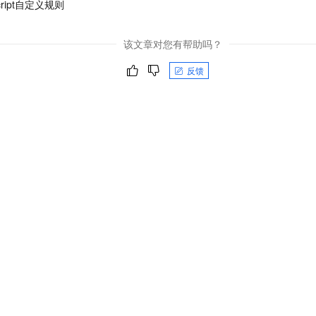
cript自定义规则
一个 AI 助手
即刻拥有 DeepSeek-R1 满血版
超强辅助，Bol
在企业官网、通讯软件中为客户提供 AI 客服
多种方案随心选，轻松解锁专属 DeepSeek
该文章对您有帮助吗？
反馈