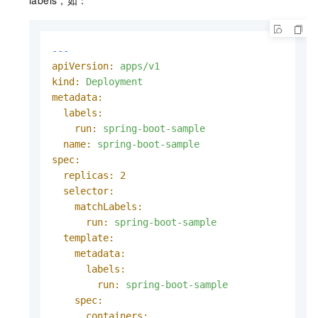
labels，如：
---
apiVersion:
apps/v1
kind:
Deployment
metadata:
labels:
run:
spring-boot-sample
name:
spring-boot-sample
spec:
replicas:
2
selector:
matchLabels:
run:
spring-boot-sample
template:
metadata:
labels:
run:
spring-boot-sample
spec:
containers: