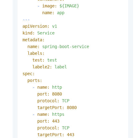
-
image:
${IMAGE}
name:
app
---
apiVersion:
v1
kind:
Service
metadata:
name:
spring-boot-service
labels:
test:
test
labele2:
label
spec:
ports:
-
name:
http
port:
8080
protocol:
TCP
targetPort:
8080
-
name:
https
port:
443
protocol:
TCP
targetPort:
443