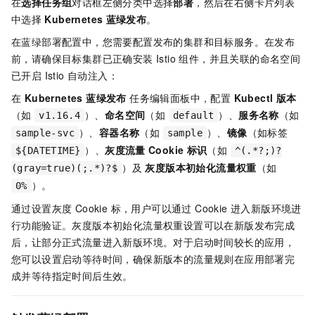
在
选择任务组
对话框左侧分类中选择
部署
，然后在右侧卡片列表
中选择
Kubernetes
蓝绿发布
。
在蓝绿部署配置中，您需要配置发布的集群和目标服务。在发布
前，请确保目标集群已正确安装 Istio 组件，并且关联的命名空间
已开启 Istio 自动注入：
在
Kubernetes 蓝绿发布
任务编辑面板中，配置
Kubectl
版本
（如
）、
命名空间
（如
）、
服务名称
（如
v1.16.4
default
）、
容器名称
（如
）、
镜像
（如标签
sample-svc
sample
）、
灰度流量
Cookie
标识
（如
${DATETIME}
^(.*?;)?
）及
灰度版本初始化流量权重
（如
(gray=true)(;.*)?$
）。
0%
通过设置灰度 Cookie 标，用户可以通过 Cookie 进入新版环境进
行功能验证。灰度版本初始化流量权重设置可以在新版发布完成
后，让部分正式流量进入新版环境。对于启动时间较长的应用，
您可以设置启动等待时间，确保新版本的流量规则在应用部署完
成并等待指定时间后生效。