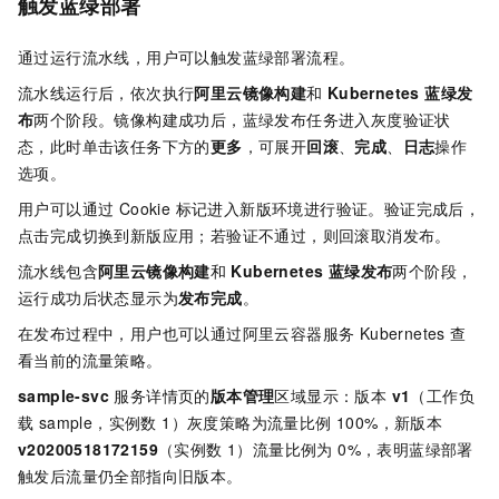
触发蓝绿部署
通过运行流水线，用户可以触发蓝绿部署流程。
流水线运行后，依次执行
阿里云镜像构建
和
Kubernetes 蓝绿发
布
两个阶段。镜像构建成功后，蓝绿发布任务进入灰度验证状
态，此时单击该任务下方的
更多
，可展开
回滚
、
完成
、
日志
操作
选项。
用户可以通过 Cookie 标记进入新版环境进行验证。验证完成后，
点击完成切换到新版应用；若验证不通过，则回滚取消发布。
流水线包含
阿里云镜像构建
和
Kubernetes 蓝绿发布
两个阶段，
运行成功后状态显示为
发布完成
。
在发布过程中，用户也可以通过阿里云容器服务 Kubernetes 查
看当前的流量策略。
sample-svc
服务详情页的
版本管理
区域显示：版本
v1
（工作负
载 sample，实例数 1）灰度策略为流量比例 100%，新版本
v20200518172159
（实例数 1）流量比例为 0%，表明蓝绿部署
触发后流量仍全部指向旧版本。