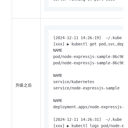
[2024-12-11 14:26:19]  ~/.kube

[xxx] ▶ kubectl get pod,svc,deplo
NAME                             
pod/node-expressjs-sample-86c968b
pod/node-expressjs-sample-86c968b
NAME                            T
service/kubernetes              C
升级之后
service/node-expressjs-sample   C
NAME                             
deployment.apps/node-expressjs-sa
[2024-12-11 14:26:31]  ~/.kube

[xxx] ▶ kubectl logs pod/node-exp