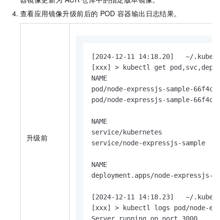
查看应用镜像升级前后的
POD
容器输出日志结果。
[2024-12-11 14:18.20]   ~/.kube

[xxx] > kubectl get pod,svc,deplo
NAME                             
pod/node-expressjs-sample-66f4c86
pod/node-expressjs-sample-66f4c86
NAME                             
service/kubernetes               
升级前
service/node-expressjs-sample    
NAME                             
deployment.apps/node-expressjs-sa
[2024-12-11 14:18.23]   ~/.kube

[xxx] > kubectl logs pod/node-exp
Server running on port 3000