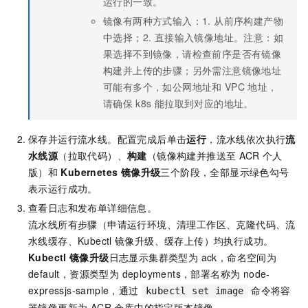
运行的一致。
镜像有两种方式输入：1. 从前序构建产物
中选择；2. 直接输入镜像地址。注意：如
果选择不到镜像，请检查前序是否有镜像
构建并上传的步骤；另外需注意镜像地址
可能有多个，如公网地址和
VPC
地址，
请确保
k8s
能拉取到对应的地址。
保存并运行流水线。配置完成后单击
运行
，流水线依次执行
流
水线源
（拉取代码）、
构建
（镜像构建并推送至
ACR
个人
版）和
Kubernetes 镜像升级
三个阶段，全部显示绿色勾号
表示运行成功。
查看日志和发布单详细信息。
流水线所有步骤（申请运行环境、清理工作区、克隆代码、流
水线缓存、Kubectl
镜像升级、缓存上传）均执行成功。
Kubectl
镜像升级
日志显示集群类型为 ack，命名空间为
default，资源类型为 deployments，部署名称为 node-
expressjs-sample，通过
命令将容
kubectl set image
器镜像更新为 ACR 仓库中的指定版本镜像。