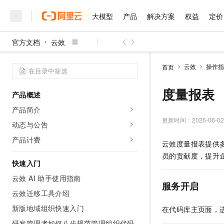
大模型
产品
解决方案
权益
定价
官方文档
云效
大模型
产品
解决方案
权益
定价
云市场
伙伴
服务
了解阿里云
精选产品
精选解决方案
云效
操作指
首页
度量报表
产品概述
产品简介
精选产品
精选解决方案
更新时间：
2026-06-02
动态与公告
人工智能与机器学习
AI
产品计费
云效度量报表提供
计算
互联网应用开发
员的贡献度，提升
快速入门
大数据
容器
云效 AI 助手使用指南
服务开启
云效迁移工具介绍
现代化应用
存储
新版地域组织快速入门
在代码库主页面，
安全
网络与CDN
研发管理者如何八步规范管理组织代码