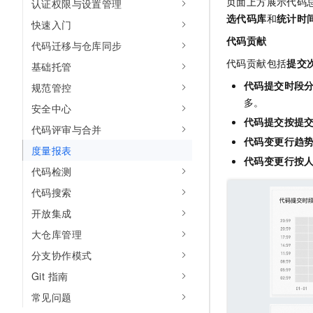
页面上方展示代码
认证权限与设置管理
专有云
选代码库
和
统计时
快速入门
代码贡献
代码迁移与仓库同步
代码贡献包括
提交
基础托管
代码提交时段
规范管控
多。
安全中心
代码提交按提
代码评审与合并
代码变更行趋
度量报表
代码变更行按
代码检测
代码搜索
开放集成
大仓库管理
分支协作模式
Git 指南
常见问题