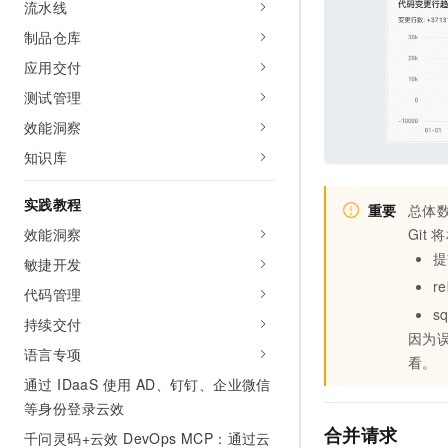
流水线
制品仓库
应用交付
测试管理
效能洞察
知识库
实践教程
重要
总体
效能洞察
Git
将
提
敏捷开发
r
代码管理
s
持续交付
因为
语言专项
看。
通过 IDaaS 使用 AD、钉钉、企业微信
等身份登录云效
合并请求
千问灵码+云效 DevOps MCP：通过云