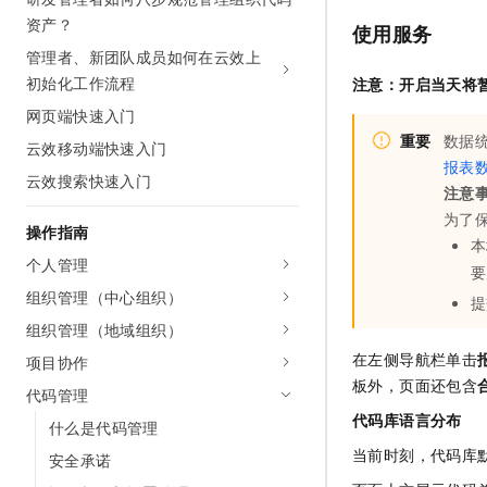
网络
资产？
安全
使用服务
管理者、新团队成员如何在云效上
可观测
中间件
初始化工作流程
注意：开启当天将
上云与迁云
数据库
网页端快速入门
重要
数据
云效移动端快速入门
企业出海
大数据计算
报表
云效搜索快速入门
注意
政企业务
媒体服务
为了
操作指南
本
企业服务与云通信
个人管理
要
域名与网站
组织管理（中心组织）
提
组织管理（地域组织）
终端用户计算
在左侧导航栏单击
项目协作
Serverless
板外，页面还包含
代码管理
代码库语言分布
开发工具
什么是代码管理
当前时刻，代码库
安全承诺
迁移与运维管理