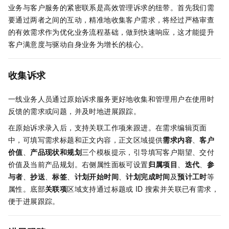
业务与客户服务的紧密联系是高效管理诉求的纽带。首先我们需
要通过两者之间的互动，精准地收集客户需求，将经过严格审查
的有效需求作为优化业务流程基础，做到快速响应，这才能提升
客户满意度与驱动自身业务为增长的核心。
收集诉求
一线业务人员通过原始诉求服务更好地收集和管理用户在使用时
反馈的需求或问题，并及时地进展跟踪。
在原始诉求录入后，支持关联工作项来跟进。在需求编辑页面
中，可填写需求标题和正文内容，正文区域提供
需求内容
、
客户
价值
、
产品现状和规划
三个模板提示，引导填写客户期望、交付
价值及当前产品规划。右侧属性面板可设置
归属项目
、
迭代
、
参
与者
、
抄送
、
标签
、
计划开始时间
、
计划完成时间
及
预计工时
等
属性。底部
关联项
区域支持通过标题或
ID
搜索并关联已有需求，
便于进展跟踪。