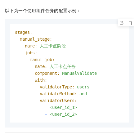
以下为一个使用组件任务的配置示例：
stages:
manual_stage:
name:
人工卡点阶段
jobs:
manul_job:
name:
人工卡点任务
component:
ManualValidate
with:
validatorType:
users
validateMethod:
and
validatorUsers:
-
<user_id_1>
-
<user_id_2>