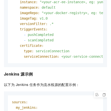
instance:
"<your-acr-ee-instance>, eg: yunxiao
namespace:
default
imageRepo:
"<your-docker-registry>, eg: test"
imageTag:
v1.0
versionFilter:
.*
triggerEvents:
-
pushCompleted
-
scanCompleted
certificate:
type:
serviceConnection
serviceConnection:
<your-service-connection-
Jenkins 源示例
以下为 Jenkins 任务作为流水线源的配置示例：
sources:
my_jenkins: