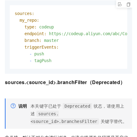
sources:
my_repo:
type:
codeup
endpoint:
https://codeup.aliyun.com/abc/Codeup
branch:
master
triggerEvents:
-
push
-
tagPush
sources.<source_id>.branchFilter（Deprecated）
说明
本关键字已处于
状态，请使用上
Deprecated
述
sources.
关键字替代。
<source_id>.branchesFilter