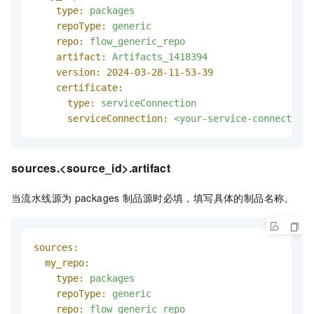
type:
packages
repoType:
generic
repo:
flow_generic_repo
artifact:
Artifacts_1418394
version:
2024-03-28-11
-53
-39
certificate:
type:
serviceConnection
serviceConnection:
<your-service-connection-
sources.<source_id>.artifact
当流水线源为
packages
制品源时必填，填写具体的制品名称。
sources:
my_repo:
type:
packages
repoType:
generic
repo:
flow_generic_repo