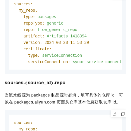
sources:
my_repo:
type:
packages
repoType:
generic
repo:
flow_generic_repo
artifact:
Artifacts_1418394
version:
2024-03-28-11
-53
-39
certificate:
type:
serviceConnection
serviceConnection:
<your-service-connection-
sources.<source_id>.repo
当流水线源为
packages
制品源时必填，填写具体的仓库
id，可
以在
packages.aliyun.com
页面从仓库基本信息获取仓库
id。
sources:
my_repo: