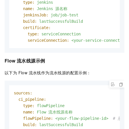
type:
jenkins
name:
Jenkins
源名称
jenkinsJob:
job/job-test
build:
lastSuccessfulBuild
certificate:
type:
serviceConnection
serviceConnection:
<your-service-connection-
Flow 流水线源示例
以下为 Flow 流水线作为流水线源的配置示例：
sources:
ci_pipeline:
type:
flowPipeline
name:
Flow
流水线源名称
flowPipeline:
<your-flow-pipeline-id>
# 形如：r
build:
lastSuccessfulBuild