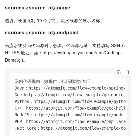
sources.<source_id>.name
选填。长度限制 30 个字符。流水线源的展示名称。
sources.<source_id>.endpoint
当流水线源为代码源时，必填。代码源地址，支持填写 SSH 和
HTTPS 地址。如：https://codeup.aliyun.com/abc/Codeup-
Demo.git。
示例代码库由云效提供，代码源地址如下：

Java：https://atomgit.com/flow-example/spring-boot.
Go：https://atomgit.com/flow-example/go-gonic.git

Python：https://atomgit.com/flow-example/python-tor
C++：https://atomgit.com/flow-example/gcc-helloworl
NodeJS：https://atomgit.com/flow-example/node-expre
PHP：https://atomgit.com/flow-example/php-laravel-b
.Net Core：https://atomgit.com/flow-example/dotnet