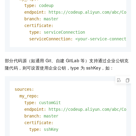
type:
codeup
endpoint:
https://codeup.aliyun.com/abc/Codeup
branch:
master
certificate:
type:
serviceConnection
serviceConnection:
<your-service-connection-
部分代码源（如通用 Git、自建 GitLab
等）支持通过企业公钥克
隆代码，则可设置使用企业公钥，type 为 sshKey，如：
sources:
my_repo:
type:
customGit
endpoint:
https://codeup.aliyun.com/abc/Codeup
branch:
master
certificate:
type:
sshKey