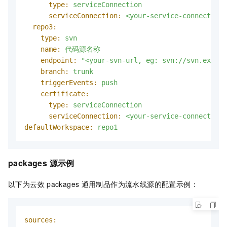
type:
serviceConnection
serviceConnection:
<your-service-connection-
repo3:
type:
svn
name:
代码源名称
endpoint:
"<your-svn-url, eg: svn://svn.exampl
branch:
trunk
triggerEvents:
push
certificate:
type:
serviceConnection
serviceConnection:
<your-service-connection-
defaultWorkspace:
repo1
packages 源示例
以下为云效
packages
通用制品作为流水线源的配置示例：
sources: