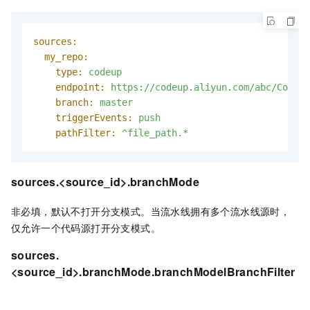
sources:
my_repo:
type:
codeup
endpoint:
https://codeup.aliyun.com/abc/Codeup
branch:
master
triggerEvents:
push
pathFilter:
^file_path.*
sources.<source_id>.branchMode
非必填，默认不打开分支模式。当流水线拥有多个流水线源时，
仅允许一个代码源打开分支模式。
sources.
<source_id>.branchMode.branchModelBranchFilter