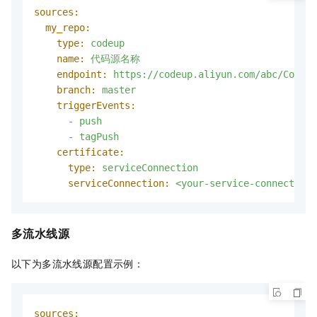
sources:
my_repo:
type:
codeup
name:
代码源名称
endpoint:
https://codeup.aliyun.com/abc/Codeup
branch:
master
triggerEvents:
-
push
-
tagPush
certificate:
type:
serviceConnection
serviceConnection:
<your-service-connection-
多流水线源
以下为多流水线源配置示例：
sources: