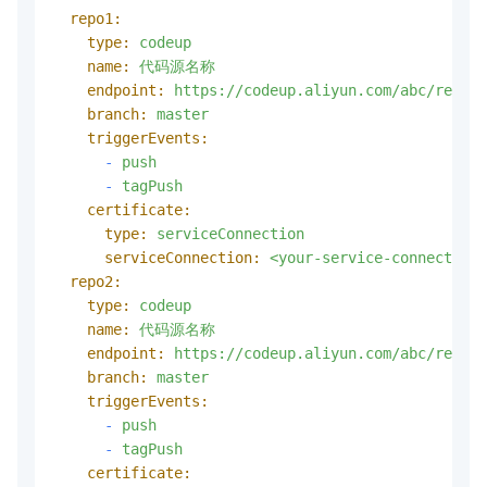
repo1:
type:
codeup
name:
代码源名称
endpoint:
https://codeup.aliyun.com/abc/repo1.
branch:
master
triggerEvents:
-
push
-
tagPush
certificate:
type:
serviceConnection
serviceConnection:
<your-service-connection-
repo2:
type:
codeup
name:
代码源名称
endpoint:
https://codeup.aliyun.com/abc/repo2.
branch:
master
triggerEvents:
-
push
-
tagPush
certificate: