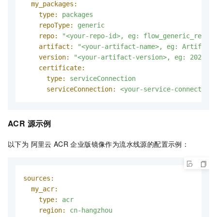
my_packages:
type:
packages
repoType:
generic
repo:
"<your-repo-id>, eg: flow_generic_repo"
artifact:
"<your-artifact-name>, eg: Artifacts
version:
"<your-artifact-version>, eg: 2024-03
certificate:
type:
serviceConnection
serviceConnection:
<your-service-connection-
ACR 源示例
以下为 阿里云
ACR
企业版镜像作为流水线源的配置示例：
sources:
my_acr:
type:
acr
region:
cn-hangzhou