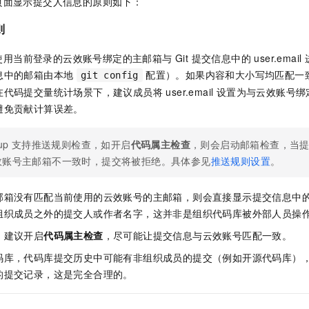
页面显示提交人信息的原则如下：
服务生态伙伴
视觉 Coding、空间感知、多模态思考等全面升级
1M上下文，专为长程任务能力而生
云工开物
企业应用
Night Plan 支持 Qwen 3.8-Max
AI 办公
NEW
Red Hat
30+ 款产品免费体验
夜间 5 折，Qwen/Meoo/TokenPlan 客户专享
AI智能应用
则
科研合作
ERP
堂（旗舰版）
SUSE
智能客服
会使用当前登录的云效账号绑定的主邮箱与 Git 提交信息中的 user.ema
AI 应用构建
大模型原生
CRM
2个月
自动承接线索
息中的邮箱由本地
配置）。如果内容和大小写均匹配一
git config
建站小程序
Qoder
大模型服务平台百炼-应用模版
OA 办公系统
HOT
NEW
代码提交量统计场景下，建议成员将 user.email 设置为与云效账
面向真实软件
个人版上线、团队版降价；千问3.8-Max首发发尝鲜
丰富多元化的应用模版和解决方案
避免贡献计算误差。
力提升
财税管理
模板建站
万有无界
大模型服务平台百炼-智能体
400电话
定制建站
eup 支持推送规则检查，如开启
代码属主检查
，则会启动邮箱检查，当
的模型效果
灵活可视化地构建企业级 Agent
效账号主邮箱不一致时，提交将被拒绝。具体参见
推送规则设置
。
方案
广告营销
模板小程序
秒悟
人工智能平台 PAI
定制小程序
云端极速 AI 
新一代 AI 视频生成模型，深度适配广告营销等场景
AI Native 的算法工程平台，一站式完成建模、训练、推理服务部署
箱没有匹配当前使用的云效账号的主邮箱，则会直接显示提交信息中的 use
组织成员之外的提交人或作者名字，这并非是组织代码库被外部人员操
APP 开发
，建议开启
代码属主检查
，尽可能让提交信息与云效账号匹配一致。
建站系统
码库，代码库提交历史中可能有非组织成员的提交（例如开源代码库）
的提交记录，这是完全合理的。
AI 应用
10分钟微调：让0.6B模型媲美235B模型
多模态数据信
依托云原生高可用架构,实现Dify私有化部署
用1%尺寸在特定领域达到大模型90%以上效果