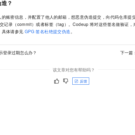
伪造？
一个 AI 助手
即刻拥有 DeepSeek-R1 满血版
超强辅助，Bol
在企业官网、通讯软件中为客户提供 AI 客服
多种方案随心选，轻松解锁专属 DeepSeek
人的账密信息，并配置了他人的邮箱，想恶意伪造提交，向代码仓库提
交记录（commit）或者标签（tag）。Codeup
将对这些签名做验证，
。具体请参见
GPG 签名杜绝提交伪造
。
示登录过期怎么办？
下一篇
该文章对您有帮助吗？
反馈