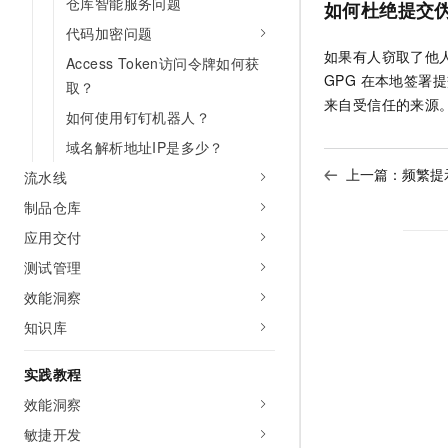
仓库智能服务问题
如何杜绝提交
10 分钟在聊天系统中增加
专有云
代码加密问题
如果有人窃取了他
Access Token访问令牌如何获
GPG 在本地签署提
取？
来自受信任的来源
如何使用钉钉机器人？
域名解析地址IP是多少？
上一篇：
频繁提
流水线
制品仓库
应用交付
测试管理
效能洞察
知识库
实践教程
效能洞察
敏捷开发