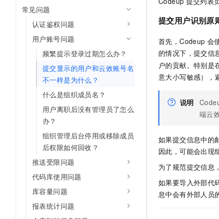
Codeup
提交列表
AI 产品 免费试用
网络
常见问题
安全
云开发大赛
Tableau 订阅
1亿+ 大模型 tokens 和 
提交用户识别原
认证鉴权问题
可观测
入门学习赛
中间件
AI空中课堂在线直播课
140+云产品 免费试用
用户账号问题
首先，Codeup 
大模型服务
上云与迁云
产品新客免费试用，最长1
数据库
的情况下，提交信
频繁提示登录过期怎么办？
生态解决方案
千问AI平台-Token Plan
户的贡献。特别是在
企业出海
提交显示的用户和云效账号名
大模型ACA认证体验
大数据计算
意大小写敏感），
不一样是为什么？
助力企业全员 AI 认知与能
行业生态解决方案
政企业务
媒体服务
千问AI平台-模型体验
什么是组织成员名？
开发者生态解决方案
说明
Cod
在线体验全尺寸、多种模态
用户离职后没有管理员了怎么
企业服务与云通信
端云
AI 开发和 AI 应用解决
办？
Happy 系列大模型
域名与网站
组织管理后台停用或移除成员
如果提交信息中的邮
后权限如何回收？
终端用户计算
因此，可能会出现
推送受限问题
为了规范提交信息
Serverless
大模型解决方案
代码库使用问题
如果要导入外部代
开发工具
库容量问题
息中会有外部人员
快速部署 Dify，高效搭建 
报表统计问题
迁移与运维管理