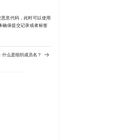
t.diy 一步搞定创意建站
构建大模型应用的安全防护体系
通过自然语言交互简化开发流程,全栈开发支持
通过阿里云安全产品对 AI 应用进行安全防护
交恶意代码，此时可以使用
来确保提交记录或者标签
：
什么是组织成员名？