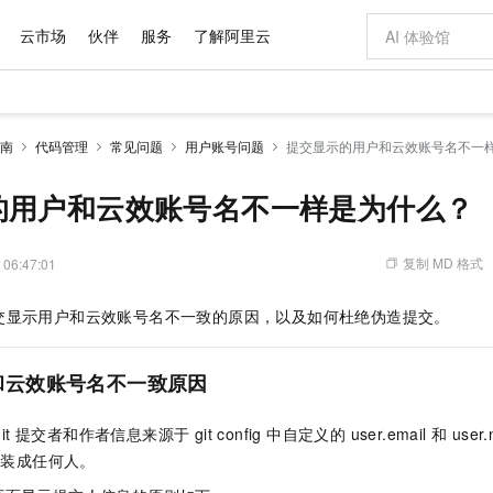
云市场
伙伴
服务
了解阿里云
AI 特惠
数据与 API
成为产品伙伴
企业增值服务
最佳实践
价格计算器
AI 场景体
基础软件
产品伙伴合
阿里云认证
市场活动
配置报价
大模型
南
代码管理
常见问题
用户账号问题
提交显示的用户和云效账号名不一
自助选配和估算价格
新方式
域名与网站
睿译宝，AI翻译排版一步到位
智启 AI 普惠权益
产品生态集成认证中心
企业支持计划
云上春晚
千问官方 MaaS 平台，为开发者和 Agent 而生，新用户赠送 1 亿 + tokens 额度
云服务器 EC
Qwen Aud
AI Coding
阿里云Maa
2026 阿里云
为企业打
数据集
Windows
大模型认证
模型
NEW
NEW
交付可用成果
值低价云产品抢先购
提供智能易用的域名与建站服务
上传文档即自动完成翻译和格式还原
至高享 1亿+免费 tokens，加速 Al 应用落地
安全可靠、弹
智能编程，一键
的用户和云效账号名不一样是为什么？
产品生态伙伴
专家技术服务
云上奥运之旅
弹性计算合作
阿里云中企出
手机三要素
宝塔 Linux
全部认证
价格优势
有专属领域专家
对象存储 OSS
GLM-5.2：长任务时代开源旗舰模型
阿里云 OPC 创新助力计划
云数据库 RD
即刻拥有 DeepS
AI 电商营销
产品生态伙伴工作台
企业增值服务台
云栖战略参考
云存储合作计
云栖大会
身份实名认证
CentOS
训练营
推动算力普惠，释放技术红利
的大模型服务
最高返9万
多领域专家智能体,一键组建 AI 虚拟交付团队
至高百万元 Token 补贴，加速一人公司成长
稳定、安全、高性价比、高性能的云存储服务
真正可用的 1M 上下文,一次完成代码全链路开发
轻松解锁专属 Dee
从图文生成到
复制 MD 格式
 06:47:01
云上的中国
数据库合作计
活动全景
短信
Docker
图片和
站式影视创作平台
人工智能平台 PAI
Hermes Agent，打造自进化智能体
Token Plan 模型订阅计划
Qoder
5 分钟轻松部署
AI 广告创作
企业成长
大模型
NEW
信息公告
交显示用户和云效账号名不一致的原因，以及如何杜绝伪造提交。
看见新力量
云网络合作计
OCR 文字识别
JAVA
级电脑
证享300元代金券
可视化编排打通从文字构思到成片全链路闭环
一站式AI开发、训练和推理服务
自主进化，持久记忆，越用越聪明
Qwen3.8-Max 首发尝鲜，限时加量 10 倍，夜间低至2折
面向真实软件
图文、视频一
Kimi-K3
HappyHors
NEW
魔搭 Mode
loud
服务实践
官网公告
Kimi 最新旗舰模型，长程编程与推理利器
让文字生成流
金融模力时刻
Salesforce O
版
发票查验
全能环境
Qoder CN
Claude Code + GStack 打造工程团队
千问办公，限时限量积分加倍
云原生数据库 P
低代码高效构
AI 建站
NEW
作计划
和云效账号名不一致原因
计划
创新中心
魔搭 ModelSc
健康状态
让AI从“聊天伙伴”进化为能干活的“数字员工”
覆盖公网/内网、递归/权威、移动APP等全场景解析服务
安装技能 GStack，拥有专属 AI 工程团队
你的AI工作搭子，覆盖日常办公高频场景
基于千问大模型等，支持代码智能生成、研发智能问答
0 代码专业建
客户案例
天气预报查询
操作系统
Deepseek-v4-pro
HappyHors
态合作计划
it 提交者和作者信息来源于 git config 中自定义的 user.email 和 u
态智能体模型
旗舰 MoE 大模型，百万上下文与顶尖推理能力
图生视频，流
Compute
同享
容器服务 Kubernetes 版 ACK
万小智 AI 建站低至 15元/月
云防火墙
AI 短剧/漫剧
快递物流查询
WordPress
成为服务伙
高校合作
以伪装成任何人。
式云数据仓库
点，立即开启云上创新
提供一站式管理容器应用的 K8s 服务
送.CN域名，送备案服务码
云原生的云上
AI助力短剧
GLM-5.2
Wan2.7-T
Ubuntu