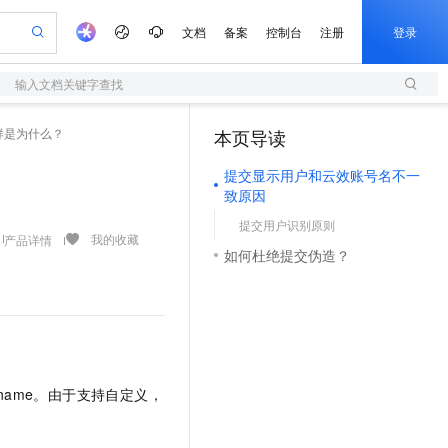
文档
备案
控制台
注册
登录
输入文档关键字查找
验
作计划
器
AI 活动
专业服务
服务伙伴合作计划
开发者社区
加入我们
服务平台百炼
阿里云 OPC 创新助力计划
样是为什么？
本页导读
（1）
一站式生成采购清单，支持单品或批量购买
S
io：打造专属 AI 语音助手
S产品伙伴计划（繁花）
峰会
造的大模型服务与应用开发平台
轻量应用服务器
一句话生成原生可编辑精美 PPT 文稿
AI 生产力先锋
Al MaaS 服务伙伴赋能合作
域名
博文
Careers
至高可申请百万元
提交显示用户和云效账号名不一
性可伸缩的云计算服务
开启高性价比 AI 编程新体验
Qwen-Audio-3.0-Realtime 端到端实时语音角色扮演
输入一句话想法, 轻松生成专业的 PPT
先锋实践拓展 AI 生产力的边界
快速构建应用程序和网站，即刻迈出上云第一步
Token 补贴，五大权
计划
海大会
伙伴信用分合作计划
商标
问答
社会招聘
致原因
益加速 OPC 成功
S
eek-V4-Pro
数字证书管理服务（原SSL证书）
一键部署幻兽帕鲁游戏服务器
飞天发布时刻
HOT
划
提交用户识别原则
备案
电子书
校园招聘
pSeek-V4-Pro
视频创作，一键激活电商全链路生产力
全托管，含MySQL、PostgreSQL、SQL Server、MariaDB多引擎
实现全站HTTPS，呈现可信的WEB访问
一键购买专属联机服务器，轻松开启游戏
所见，即是所愿
我的收藏
产品详情
更多支持
如何杜绝提交伪造？
划
公司注册
镜像站
视频生成
语音识别与合成
专属 QwenPaw
短信服务
漫剧工坊：一站式动画创作平台
AI 实训营
HOT
合作伙伴培训与认证
划
上云迁移
的智能体编程平台
站生成，高效打造优质广告素材
从聊天伙伴进化为能主动干活的本地数字员工
快速生产连贯的高质量长漫剧
从基础到进阶，Agent 创客手把手教你
国内短信简单易用，安全可靠，秒级触达，全球覆盖200+国家和地区。
e-1.1-T2V
Qwen3-TTS-Flash
lScope
我要反馈
查询合作伙伴
畅细腻的高质量视频
离线语音合成大模型，多语言方言自适应，低延迟高稳定
n Alibaba Cloud ISV 合作
代维服务
olarDB
建企业门户网站
大数据开发治理平台 DataWorks
10 分钟搭建微信、支付宝小程序
创新加速
ope
登录合作伙伴管理后台
我要建议
站，无忧落地极速上线
以可视化方式快速构建移动和 PC 门户网站
100%兼容MySQL、PostgreSQL，兼容Oracle，支持集中和分布式
高效部署网站，快速应用到小程序
Data Agent 驱动的一站式 Data+AI 开发治理平台
e-1.1-I2V
Cosyvoice-V3-Flash
安全
ser.name。由于支持自定义，
畅自然，细节丰富
高表现力语音合成大模型，语音克隆听感自然
我要投诉
上云场景组合购
伴
边界网络安全防护产品
漫剧创作，剧本、分镜、视频高效生成
覆盖90%+业务场景，专享组合折扣价
2V
VPN
Fun-ASR