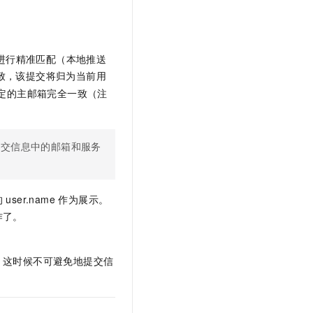
文戏情感细腻自然，动作戏激烈拳拳到肉，实现更强表演能力
支持中英文自由切换，具备更强的噪声鲁棒性
云聚AI 严选权益
SSL 证书
，一键激活高效办公新体验
精选AI产品，从模型到应用全链提效
堡垒机
AI 用量加速计划
il 进行精准匹配（本地推送
应用
防火墙
、识别商机，让客服更高效、服务更出色。
新老同享，达量后返
致，该提交将归为当前用
千问办公
主机安全
NEW
号绑定的主邮箱完全一致（注
的智能体编程平台
一站式AI生产力平台
AI 应用及服务市场
伶鹊
提交信息中的邮箱和服务
企业级人与Agent协作平台，接入和调度多个数字员工
智能客服平台，对话机器人、对话分析、智能外呼
AI 应用
大模型服务平台百炼 - 全妙
大模型
应用创作平台
多模态内容创作工具，已接入 DeepSeek
r.name 作为展示。
自然语言处理
作了。
数据标注
，这时候不可避免地提交信
机器学习
息提取
与 AI 智能体进行实时音视频通话
从文本、图片、视频中提取结构化的属性信息
构建支持视频理解的 AI 音视频实时通话应用