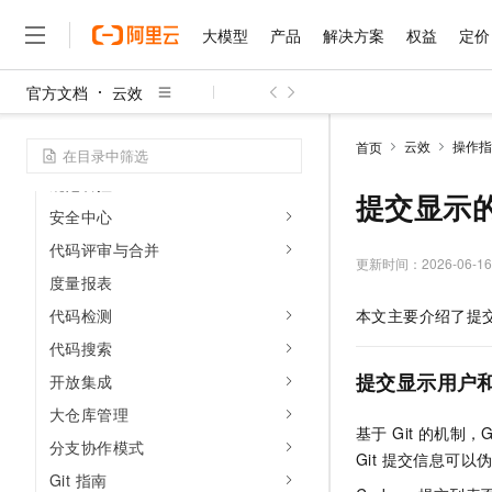
安全承诺
大模型
产品
解决方案
权益
定价
认证权限与设置管理
快速入门
官方文档
云效
大模型
产品
解决方案
权益
定价
云市场
伙伴
服务
了解阿里云
代码迁移与仓库同步
精选产品
精选解决方案
普惠上云
产品定价
精选商城
成为销售伙伴
售前咨询
为什么选择阿里云
千问AI平台
云效
操作指
首页
基础托管
了解云产品的定价详情
大模型服务平台百炼
千问办公，解锁你的工作
普惠上云 官方力荐
分销伙伴
在线服务
网站建设
什么是云计算
大
规范管控
大模型服务与应用平台
企业级Agent产品，直接
云服务器38元/年起，超
提交显示
咨询伙伴
多端小程序
技术领先
安全中心
云上成本管理
售后服务
千问大模型
Agency Agents：拥
官方推荐返现计划
大模型
大模型
精选产品
精选解决方案
代码评审与合并
Salesforce 国际版订阅
稳定可靠
管理和优化成本
多元化、高性能、安全可靠
推荐新用户得奖励，单订单
更新时间：
2026-06-16
销售伙伴合作计划
自助服务
度量报表
友盟天域
安全合规
人工智能与机器学习
AI
文本生成
无影云电脑
HappyHorse 打造一
云工开物
代码检测
本文主要介绍了提
无影生态合作计划
在线服务
观测云
分析师报告
随时随地安全接入的云上超
高校专属算力普惠，学生认
计算
互联网应用开发
Qwen3.8-Max
HOT
代码搜索
Salesforce On Alibaba C
工单服务
智能体时代全能旗舰模型
Tuya 物联网平台阿里云
研究报告与白皮书
云解析DNS
快速拥有专属 OpenClaw
Consulting Partner 合
提交显示用户
大数据
开放集成
容器
免费试用
短信专区
蓝凌 OA
Qwen3.7-Plus
大仓库管理
AI 大模型销售与服务生
现代化应用
存储
天池大赛
基于 Git 的机制，G
能看、能想、能动手的多模
云原生大数据计算服务 Max
解决方案免费试用 新老
分支协作模式
电子合同
Git 提交信息可
面向分析的企业级SaaS模
最高领取价值200元试用
安全
网络与CDN
AI 算法大赛
Qwen3-VL-Plus
Git 指南
畅捷通