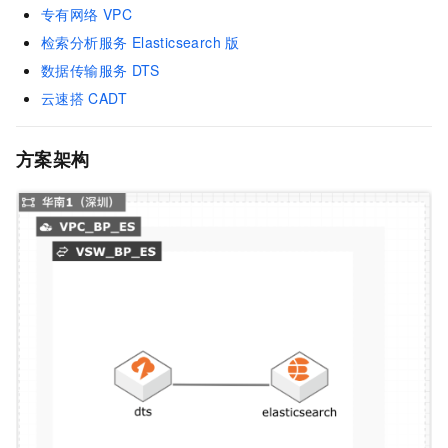
专有网络
VPC
检索分析服务 Elasticsearch
版
数据传输服务
DTS
云速搭
CADT
方案架构