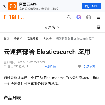
打开 APP
云速搭
云速搭
实践教程
大数据
云速搭部署 Elasticsearch 应用
首页
云速搭部署 Elasticsearch 应用
更新时间：
2024-11-22 05:37:03
复制 MD 格式
我的收藏
产品详情
通过云速搭实现一个 DTS+Elasticsearch 的搜索引擎架构，构建
一个快速分析和检索业务数据的系统。
产品列表