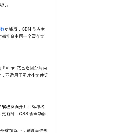
规则。
参数
功能后，CDN 节点生
时都能命中同一个缓存文
的 Range 范围返回分片内
发，不适用于图片小文件等
名管理
页面开启目标域名
生更新时，OSS 会自动触
动等极端情况下，刷新事件可