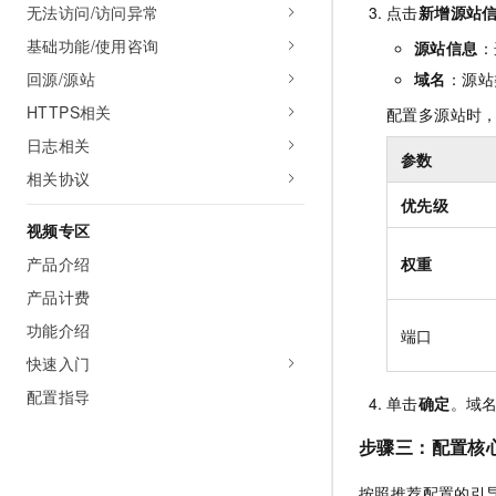
点击
新增源站
无法访问/访问异常
基础功能/使用咨询
源站信息
：
域名
：源站
回源/源站
HTTPS相关
配置多源站时
日志相关
参数
相关协议
优先级
视频专区
权重
产品介绍
产品计费
功能介绍
端口
快速入门
配置指导
单击
确定
。域
步骤三：配置核
按照推荐配置的引导