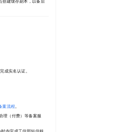
节点创建缓存副本，以备后
t.diy 一步搞定创意建站
构建大模型应用的安全防护体系
通过自然语言交互简化开发流程,全栈开发支持
通过阿里云安全产品对 AI 应用进行安全防护
以完成实名认证。
备案流程
。
助理（付费）等备案服
 小时内完成工信部短信核