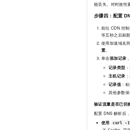
能丢失。对时效性要
步骤四：配置 D
前往
CDN 控
等五秒之后刷
使用加速域名
置
。
单击
添加记录
，
记录类型
：
主机记录
：
记录值
：粘
其他参数保
验证流量是否已切换
配置 DNS 解析
使用
curl -I
字
X-Cache