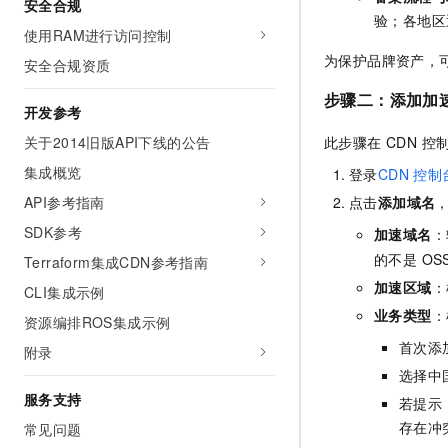
安全合规
验；各地区
使用RAM进行访问控制
为保护品牌资产，
安全合规资质
步骤二：添加加速
开发参考
此步骤在 CDN 控
关于2014旧版API下线的公告
集成概览
登录
CDN
控制
点击
添加域名
API参考指南
SDK参考
加速域名
：
的不是 O
Terraform集成CDN参考指南
加速区域
：
CLI集成示例
业务类型
：
资源编排ROS集成示例
首次添
附录
选择中
服务支持
若提示
存在冲
常见问题