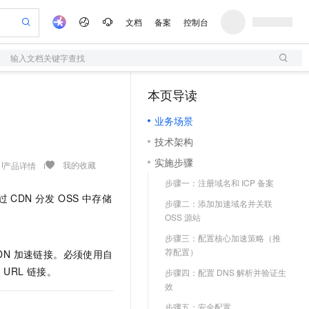
文档
备案
控制台
输入文档关键字查找
验
作计划
器
AI 活动
专业服务
服务伙伴合作计划
开发者社区
加入我们
服务平台百炼
阿里云 OPC 创新助力计划
本页导读
（1）
一站式生成采购清单，支持单品或批量购买
S
io：打造专属 AI 语音助手
S产品伙伴计划（繁花）
峰会
造的大模型服务与应用开发平台
轻量应用服务器
一句话生成原生可编辑精美 PPT 文稿
AI 生产力先锋
Al MaaS 服务伙伴赋能合作
域名
博文
Careers
至高可申请百万元
业务场景
性可伸缩的云计算服务
开启高性价比 AI 编程新体验
Qwen-Audio-3.0-Realtime 端到端实时语音角色扮演
输入一句话想法, 轻松生成专业的 PPT
先锋实践拓展 AI 生产力的边界
快速构建应用程序和网站，即刻迈出上云第一步
Token 补贴，五大权
计划
海大会
伙伴信用分合作计划
商标
问答
社会招聘
技术架构
益加速 OPC 成功
S
eek-V4-Pro
数字证书管理服务（原SSL证书）
一键部署幻兽帕鲁游戏服务器
飞天发布时刻
HOT
划
备案
电子书
校园招聘
实施步骤
pSeek-V4-Pro
视频创作，一键激活电商全链路生产力
全托管，含MySQL、PostgreSQL、SQL Server、MariaDB多引擎
实现全站HTTPS，呈现可信的WEB访问
一键购买专属联机服务器，轻松开启游戏
所见，即是所愿
我的收藏
产品详情
更多支持
划
公司注册
镜像站
步骤一：注册域名和 ICP 备案
视频生成
语音识别与合成
专属 QwenPaw
短信服务
漫剧工坊：一站式动画创作平台
AI 实训营
HOT
CDN 分发 OSS 中存储
合作伙伴培训与认证
步骤二：添加加速域名并关联
划
上云迁移
的智能体编程平台
站生成，高效打造优质广告素材
从聊天伙伴进化为能主动干活的本地数字员工
快速生产连贯的高质量长漫剧
从基础到进阶，Agent 创客手把手教你
国内短信简单易用，安全可靠，秒级触达，全球覆盖200+国家和地区。
e-1.1-T2V
Qwen3-TTS-Flash
lScope
OSS 源站
我要反馈
查询合作伙伴
畅细腻的高质量视频
离线语音合成大模型，多语言方言自适应，低延迟高稳定
n Alibaba Cloud ISV 合作
代维服务
olarDB
建企业门户网站
大数据开发治理平台 DataWorks
10 分钟搭建微信、支付宝小程序
步骤三：配置核心加速策略（推
创新加速
ope
登录合作伙伴管理后台
我要建议
站，无忧落地极速上线
以可视化方式快速构建移动和 PC 门户网站
100%兼容MySQL、PostgreSQL，兼容Oracle，支持集中和分布式
高效部署网站，快速应用到小程序
Data Agent 驱动的一站式 Data+AI 开发治理平台
荐配置）
DN 加速链接。必须使用自
e-1.1-I2V
Cosyvoice-V3-Flash
安全
URL 链接。
畅自然，细节丰富
高表现力语音合成大模型，语音克隆听感自然
步骤四：配置 DNS 解析并验证生
我要投诉
上云场景组合购
伴
效
边界网络安全防护产品
漫剧创作，剧本、分镜、视频高效生成
覆盖90%+业务场景，专享组合折扣价
2V
VPN
Fun-ASR
步骤五：安全配置