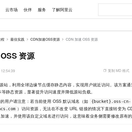
云市场
伙伴
服务
了解阿里云
AI 特惠
数据与 API
成为产品伙伴
企业增值服务
最佳实践
价格计算器
AI 场景体
基础软件
产品伙伴合
阿里云认证
市场活动
配置报价
大模型
教程
最佳实践
CDN加速OSS资源
CDN 加速 OSS 资源
自助选配和估算价格
新方式
域名与网站
睿译宝，AI翻译排版一步到位
智启 AI 普惠权益
产品生态集成认证中心
企业支持计划
云上春晚
千问官方 MaaS 平台，为开发者和 Agent 而生，新用户赠送 1 亿 + tokens 额度
云服务器 EC
Qwen Aud
AI Coding
阿里云Maa
2026 阿里云
为企业打
数据集
Windows
大模型认证
模型
NEW
NEW
交付可用成果
值低价云产品抢先购
提供智能易用的域名与建站服务
上传文档即自动完成翻译和格式还原
至高享 1亿+免费 tokens，加速 Al 应用落地
安全可靠、弹
智能编程，一键
 OSS 资源
产品生态伙伴
专家技术服务
云上奥运之旅
弹性计算合作
阿里云中企出
手机三要素
宝塔 Linux
全部认证
价格优势
有专属领域专家
对象存储 OSS
GLM-5.2：长任务时代开源旗舰模型
阿里云 OPC 创新助力计划
云数据库 RD
即刻拥有 DeepS
AI 电商营销
产品生态伙伴工作台
企业增值服务台
云栖战略参考
云存储合作计
云栖大会
身份实名认证
CentOS
训练营
推动算力普惠，释放技术红利
的大模型服务
最高返9万
多领域专家智能体,一键组建 AI 虚拟交付团队
至高百万元 Token 补贴，加速一人公司成长
稳定、安全、高性价比、高性能的云存储服务
真正可用的 1M 上下文,一次完成代码全链路开发
轻松解锁专属 Dee
从图文生成到
复制 MD 格式
 12:54:39
云上的中国
数据库合作计
活动全景
短信
Docker
图片和
站式影视创作平台
人工智能平台 PAI
Hermes Agent，打造自进化智能体
Token Plan 模型订阅计划
Qoder
5 分钟轻松部署
AI 广告创作
企业成长
大模型
NEW
信息公告
DN 源站，利用全球边缘节点缓存静态内容，实现用户就近访问。该方案通过 
看见新力量
云网络合作计
OCR 文字识别
JAVA
级电脑
证享300元代金券
可视化编排打通从文字构思到成片全链路闭环
一站式AI开发、训练和推理服务
自主进化，持久记忆，越用越聪明
Qwen3.8-Max 首发尝鲜，限时加量 10 倍，夜间低至2折
面向真实软件
图文、视频一
Kimi-K3
HappyHors
本等静态资源，显著提升访问速度并降低源站负载。
NEW
魔搭 Mode
loud
服务实践
官网公告
Kimi 最新旗舰模型，长程编程与推理利器
让文字生成流
金融模力时刻
Salesforce O
版
发票查验
全能环境
Qoder CN
Claude Code + GStack 打造工程团队
千问办公，限时限量积分加倍
云原生数据库 P
低代码高效构
AI 建站
NEW
域名的用户请注意：若当前使用 OSS 默认域名（如
作计划
{bucket}.oss-cn-
计划
创新中心
魔搭 ModelSc
健康状态
让AI从“聊天伙伴”进化为能干活的“数字员工”
覆盖公网/内网、递归/权威、移动APP等全场景解析服务
安装技能 GStack，拥有专属 AI 工程团队
你的AI工作搭子，覆盖日常办公高频场景
基于千问大模型等，支持代码智能生成、研发智能问答
0 代码专业建
）访问资源，无法在不改变 URL 链接的情况下直接转变为 C
客户案例
ncs.com
天气预报查询
操作系统
Deepseek-v4-pro
HappyHors
态合作计划
N 加速，并使用该自定义域名进行访问，这意味着业务侧需要修改原有的 
态智能体模型
旗舰 MoE 大模型，百万上下文与顶尖推理能力
图生视频，流
Compute
同享
容器服务 Kubernetes 版 ACK
万小智 AI 建站低至 15元/月
云防火墙
AI 短剧/漫剧
快递物流查询
WordPress
成为服务伙
高校合作
式云数据仓库
点，立即开启云上创新
提供一站式管理容器应用的 K8s 服务
送.CN域名，送备案服务码
云原生的云上
AI助力短剧
GLM-5.2
Wan2.7-T
Ubuntu