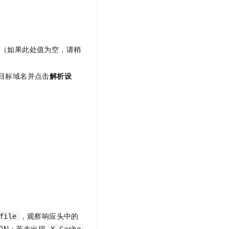
 值（如果此处值为空，请稍
目标域名并点击
解析设
，观察响应头中的
file
DN；若未出现
X-Cache