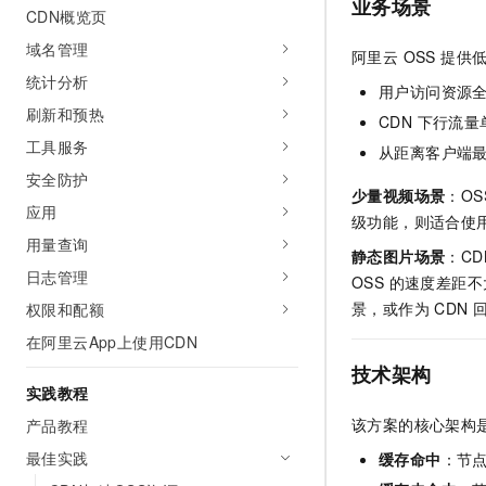
业务场景
CDN概览页
AI 产品 免费试用
网络
安全
云开发大赛
Tableau 订阅
1亿+ 大模型 tokens 和 
域名管理
阿里云 OSS 提供
可观测
入门学习赛
中间件
AI空中课堂在线直播课
统计分析
140+云产品 免费试用
用户访问资源全
大模型服务
上云与迁云
产品新客免费试用，最长1
数据库
刷新和预热
CDN 下行流
生态解决方案
千问AI平台-Token Plan
工具服务
企业出海
大模型ACA认证体验
从距离客户端最
大数据计算
助力企业全员 AI 认知与能
安全防护
行业生态解决方案
政企业务
少量视频场景
：O
媒体服务
千问AI平台-模型体验
应用
开发者生态解决方案
级功能，则适合使
在线体验全尺寸、多种模态
用量查询
企业服务与云通信
静态图片场景
：C
AI 开发和 AI 应用解决
Happy 系列大模型
日志管理
OSS 的速度差距
域名与网站
景，或作为 CDN
权限和配额
终端用户计算
在阿里云App上使用CDN
技术架构
Serverless
大模型解决方案
实践教程
开发工具
该方案的核心架构是
产品教程
快速部署 Dify，高效搭建 
最佳实践
缓存命中
：节
迁移与运维管理