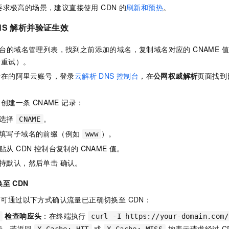
求极高的场景，建议直接使用 CDN
的
刷新和预热
。
NS 解析并验证生效
制台的域名管理列表，找到之前添加的域名，复制域名对应的 CNAME
新重试）。
所在的阿里云账号，登录
云解析 DNS 控制台
，在
公网权威解析
页面找到
创建一条 CNAME 记录：
选择
。
CNAME
填写子域名的前缀（例如
）。
www
贴从 CDN 控制台复制的 CNAME 值。
持默认，然后单击 确认。
至 CDN
后，可通过以下方式确认流量已正确切换至 CDN：
检查响应头
：在终端执行
curl -I https://your-domain.com/
段。若返回
或
均表示请求经过 C
X-Cache: HIT
X-Cache: MISS