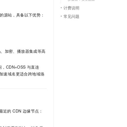
文戏情感细腻自然，动作戏激烈拳拳到肉，实现更强表演能力
支持中英文自由切换，具备更强的噪声鲁棒性
云聚AI 严选权益
SSL 证书
计费说明
，一键激活高效办公新体验
精选AI产品，从模型到应用全链提效
N 的源站，具备以下优势：
常见问题
堡垒机
AI 用量加速计划
应用
防火墙
、识别商机，让客服更高效、服务更出色。
新老同享，达量后返
千问办公
主机安全
NEW
的智能体编程平台
一站式AI生产力平台
码、加密、播放器集成等高
AI 应用及服务市场
伶鹊
企业级人与Agent协作平台，接入和调度多个数字员工
智能客服平台，对话机器人、对话分析、智能外呼
AI 应用
CDN+OSS 与直连
大模型服务平台百炼 - 全妙
传输加速域名更适合跨地域场
大模型
应用创作平台
多模态内容创作工具，已接入 DeepSeek
自然语言处理
数据标注
机器学习
近的 CDN 边缘节点：
息提取
与 AI 智能体进行实时音视频通话
从文本、图片、视频中提取结构化的属性信息
构建支持视频理解的 AI 音视频实时通话应用