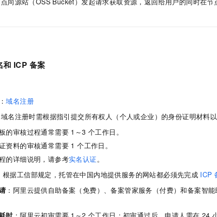
点向源站（OSS Bucket）发起请求获取资源，返回给用户的同时在
一个 AI 助手
即刻拥有 DeepSeek-R1 满血版
超强辅助，Bol
在企业官网、通讯软件中为客户提供 AI 客服
多种方案随心选，轻松解锁专属 DeepSeek
 ICP 备案
：
域名注册
：域名注册时需根据指引提交所有权人（个人或企业）的身份证明材料
板的审核过程通常需要 1～3 个工作日。
证资料的审核通常需要 1 个工作日。
程的详细说明，请参考
实名认证
。
：根据工信部规定，托管在中国内地提供服务的网站都必须先完成
ICP
请
：阿里云提供自助备案（免费）、备案管家服务（付费）和备案智能
耗时
：阿里云初审需要 1～2 个工作日；初审通过后，申请人需在 24