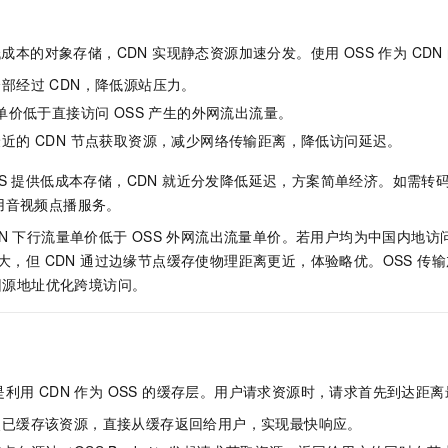
服务生态伙伴
视觉 Coding、空间感知、多模态思考等全面升级
1M上下文，专为长程任务能力而生
云工开物
企业应用
Night Plan 支持 Qwen 3.8-Max
AI 办公
NEW
Red Hat
30+ 款产品免费体验
夜间 5 折，Qwen/Meoo/TokenPlan 客户专享
AI智能应用
科研合作
低成本的对象存储，CDN 实现静态资源加速分发。使用 OSS 作为 CD
ERP
堂（旗舰版）
SUSE
智能客服
部经过 CDN，降低源站压力。
AI 应用构建
大模型原生
CRM
2个月
自动承接线索
量单价低于直接访问 OSS 产生的外网流出流量。
建站小程序
Qoder
大模型服务平台百炼-应用模版
OA 办公系统
HOT
NEW
近的 CDN 节点获取资源，减少网络传输距离，降低访问延迟。
面向真实软件
个人版上线、团队版降价；千问3.8-Max首发发尝鲜
丰富多元化的应用模版和解决方案
力提升
财税管理
模板建站
SS 提供低成本存储，CDN 就近分发降低延迟，方案简单经济。如需转
万有无界
大模型服务平台百炼-智能体
400电话
定制建站
用音视频点播服务。
的模型效果
灵活可视化地构建企业级 Agent
DN 下行流量单价低于
OSS 外网流出流量单价。若用户均为中国内地访问，
方案
广告营销
模板小程序
秒悟
人工智能平台 PAI
不大，但 CDN 通过边缘节点缓存使物理距离更近，体验略优。OSS 
定制小程序
云端极速 AI 
新一代 AI 视频生成模型，深度适配广告营销等场景
AI Native 的算法工程平台，一站式完成建模、训练、推理服务部署
 回源地址优化跨境访问。
APP 开发
建站系统
利用 CDN 作为 OSS 的缓存层。用户请求资源时，请求首先到达距离最
AI 应用
10分钟微调：让0.6B模型媲美235B模型
多模态数据信
依托云原生高可用架构,实现Dify私有化部署
用1%尺寸在特定领域达到大模型90%以上效果
点已缓存该资源，直接从缓存返回给用户，实现最快响应。