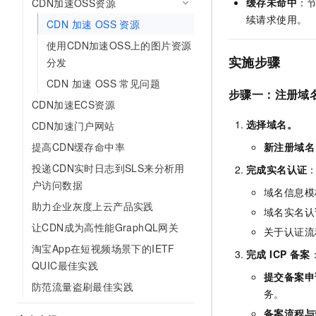
缓存未命中
：节
CDN加速OSS资源
10 分钟在聊天系统中增加
专有云
续请求使用。
CDN 加速 OSS 资源
使用CDN加速OSS上的图片资源
实施步骤
分发
CDN 加速 OSS 常见问题
步骤一：注册域名和
CDN加速ECS资源
选择域名。
CDN加速门户网站
提高CDN缓存命中率
新注册域名
投递CDN实时日志到SLS来分析用
完成实名认证
户访问数据
域名信息模
助力企业灰度上云产品实践
域名实名认
让CDN成为高性能GraphQL网关
关于认证流
淘宝App在短视频场景下的IETF
完成 ICP 备案
QUIC最佳实践
提交备案申
防范流量盗刷最佳实践
务。
备案流程与