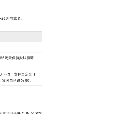
et 外网域名。
单源站场景保持默认值即
默认 443，支持自定义 1
计算时自动设为 80。
置可以提升 CDN 的缓存