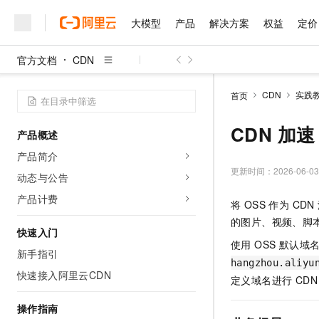
大模型
产品
解决方案
权益
定价
官方文档
CDN
大模型
产品
解决方案
权益
定价
云市场
伙伴
服务
了解阿里云
精选产品
精选解决方案
普惠上云
产品定价
精选商城
成为销售伙伴
售前咨询
为什么选择阿里云
千问AI平台
CDN
实践
首页
了解云产品的定价详情
大模型服务平台百炼
千问办公，解锁你的工作
普惠上云 官方力荐
分销伙伴
在线服务
网站建设
什么是云计算
大
大模型服务与应用平台
企业级Agent产品，直接
云服务器38元/年起，超
CDN 加速
产品概述
咨询伙伴
多端小程序
技术领先
云上成本管理
售后服务
千问大模型
Agency Agents：拥
官方推荐返现计划
大模型
产品简介
大模型
精选产品
精选解决方案
Salesforce 国际版订阅
稳定可靠
管理和优化成本
多元化、高性能、安全可靠
推荐新用户得奖励，单订单
更新时间：
2026-06-03
销售伙伴合作计划
动态与公告
自助服务
友盟天域
安全合规
人工智能与机器学习
AI
文本生成
无影云电脑
HappyHorse 打造一
云工开物
产品计费
将 OSS 作为 C
无影生态合作计划
在线服务
观测云
分析师报告
随时随地安全接入的云上超
高校专属算力普惠，学生认
计算
互联网应用开发
Qwen3.8-Max
的图片、视频、脚
HOT
Salesforce On Alibaba C
工单服务
快速入门
智能体时代全能旗舰模型
Tuya 物联网平台阿里云
研究报告与白皮书
云解析DNS
快速拥有专属 OpenClaw
使用 OSS 默认
Consulting Partner 合
大数据
容器
新手指引
免费试用
短信专区
蓝凌 OA
hangzhou.aliyu
Qwen3.7-Plus
AI 大模型销售与服务生
快速接入阿里云CDN
现代化应用
存储
天池大赛
定义域名进行 CD
能看、能想、能动手的多模
云原生大数据计算服务 Max
解决方案免费试用 新老
电子合同
面向分析的企业级SaaS模
最高领取价值200元试用
安全
网络与CDN
操作指南
AI 算法大赛
Qwen3-VL-Plus
畅捷通