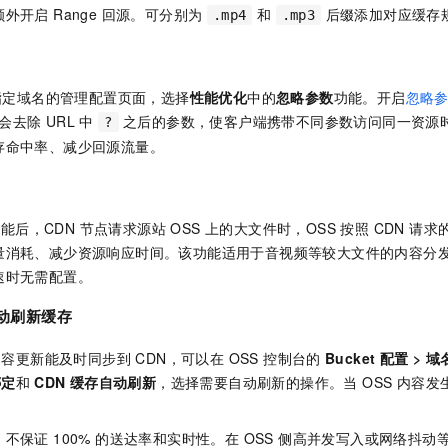
外开启 Range 回源。可分别为
和
后缀添加对应缓存
.mp4
.mp3
台指定域名的管理配置页面，选择
性能优化
中的
忽略参数
功能。开启
忽略
时会去除 URL 中
之后的参数，使客户端携带不同参数访问同一资源
?
存命中率、减少回源流量。
功能后，CDN 节点请求源站 OSS 上的大文件时，OSS 按照 CDN 请求
量消耗、减少资源响应时间。该功能适用于音视频等较大文件的内容分
速时无需配置。
自动刷新缓存
内容更新能及时同步到 CDN，可以在 OSS 控制台的
Bucket 配置
>
域
绑定
和
CDN 缓存自动刷新
，选择需要自动刷新的操作。当 OSS 内容发
。
不保证 100% 的送达率和实时性。在 OSS 侧高并发写入或网络抖