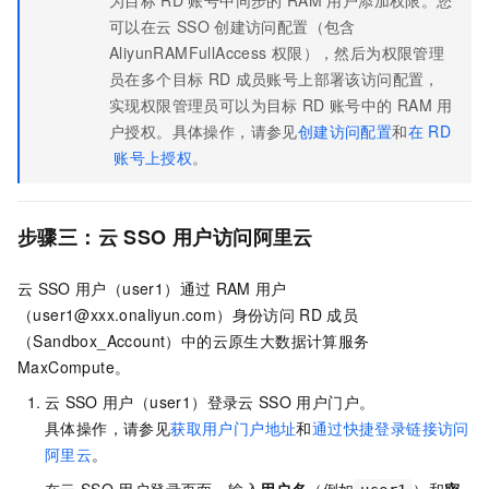
为目标
RD
账号中同步的
RAM
用户添加权限。您
可以在云
SSO
创建访问配置（包含
AliyunRAMFullAccess
权限），然后为权限管理
员在多个目标
RD
成员账号上部署该访问配置，
实现权限管理员可以为目标
RD
账号中的
RAM
用
户授权。具体操作，请参见
创建访问配置
和
在
RD
账号上授权
。
步骤三：云
SSO
用户访问阿里云
云
SSO
用户（user1）通过
RAM
用户
（user1@xxx.onaliyun.com）身份访问
RD
成员
（Sandbox_Account）中的云原生大数据计算服务
MaxCompute。
云
SSO
用户（user1）登录云
SSO
用户门户。
具体操作，请参见
获取用户门户地址
和
通过快捷登录链接访问
阿里云
。
在云
SSO
用户登录页面，输入
用户名
（例如
）和
密