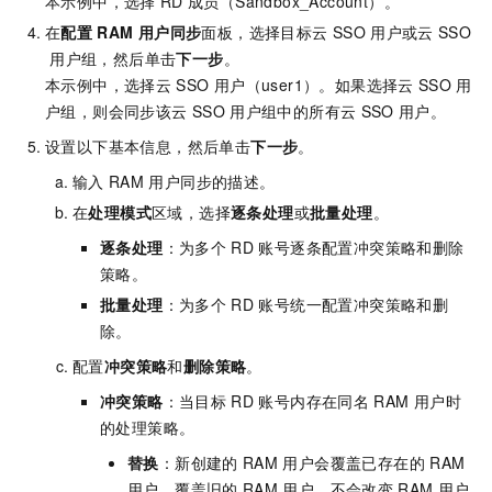
本示例中，选择
RD
成员（Sandbox_Account）。
在
配置
RAM
用户同步
面板，选择目标云
SSO
用户或云
SSO
用户组，然后单击
下一步
。
本示例中，选择云
SSO
用户（user1）。如果选择云
SSO
用
户组，则会同步该云
SSO
用户组中的所有云
SSO
用户。
设置以下基本信息，然后单击
下一步
。
输入
RAM
用户同步的描述。
在
处理模式
区域，选择
逐条处理
或
批量处理
。
逐条处理
：为多个
RD
账号逐条配置冲突策略和删除
策略。
批量处理
：为多个
RD
账号统一配置冲突策略和删
除。
配置
冲突策略
和
删除策略
。
冲突策略
：当目标
RD
账号内存在同名
RAM
用户时
的处理策略。
替换
：新创建的
RAM
用户会覆盖已存在的
RAM
用户。覆盖旧的
RAM
用户，不会改变
RAM
用户