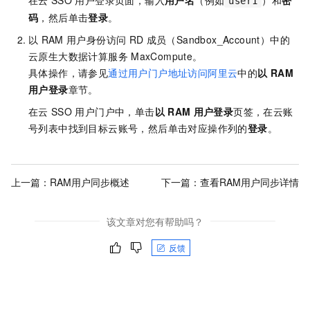
user1
码
，然后单击
登录
。
以
RAM
用户身份访问
RD
成员（Sandbox_Account）中的
云原生大数据计算服务
MaxCompute。
具体操作，请参见
通过用户门户地址访问阿里云
中的
以
RAM
用户登录
章节。
在云
SSO
用户门户中，单击
以
RAM
用户登录
页签，在云账
号列表中找到目标云账号，然后单击对应操作列的
登录
。
上一篇：
RAM用户同步概述
下一篇：
查看RAM用户同步详情
该文章对您有帮助吗？
反馈