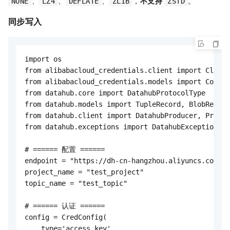
、
、
、
，
不支持
。
NONE
LZ4
DEFLATE
ZLIB
ZSTD
同步写入
import os

from alibabacloud_credentials.client import Client
from alibabacloud_credentials.models import Config
from datahub.core import DatahubProtocolType

from datahub.models import TupleRecord, BlobRecord
from datahub.client import DatahubProducer, Produc
from datahub.exceptions import DatahubException

# ====== 配置 ======

endpoint = "https://dh-cn-hangzhou.aliyuncs.com"

project_name = "test_project"

topic_name = "test_topic"

# ====== 认证 ======

config = CredConfig(

    type='access_key',
