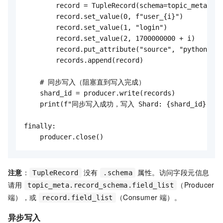
        record = TupleRecord(schema=topic_meta.rec
        record.set_value(0, f"user_{i}")      
        record.set_value(1, "login")

        record.set_value(2, 1700000000 + i)

        record.put_attribute("source", "python-sdk
        records.append(record)

    # 同步写入（阻塞直到写入完成）

    shard_id = producer.write(records)

    print(f"同步写入成功，写入 Shard: {shard_id}")

finally:

    producer.close()
注意
：
没有
属性。访问字段元信息
TupleRecord
.schema
请用
（Producer
topic_meta.record_schema.field_list
端），或
（Consumer 端）。
record.field_list
异步写入