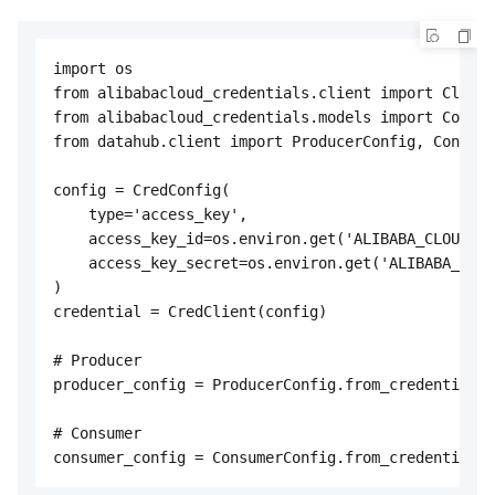
import os

from alibabacloud_credentials.client import Client
from alibabacloud_credentials.models import Config
from datahub.client import ProducerConfig, Consume
config = CredConfig(

    type='access_key',

    access_key_id=os.environ.get('ALIBABA_CLOUD_AC
    access_key_secret=os.environ.get('ALIBABA_CLOU
)

credential = CredClient(config)

# Producer

producer_config = ProducerConfig.from_credential(c
# Consumer

consumer_config = ConsumerConfig.from_credential(c