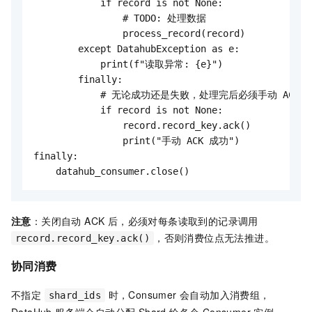
            if record is not None:

                # TODO: 处理数据

                process_record(record)

        except DatahubException as e:

            print(f"读取异常: {e}")

        finally:

            # 无论成功还是失败，处理完后必须手动 ACK

            if record is not None:

                record.record_key.ack()

                print("手动 ACK 成功")

finally:

    datahub_consumer.close()
注意
：关闭自动 ACK 后，必须对每条读取到的记录调用
，否则消费位点无法推进。
record.record_key.ack()
协同消费
不指定
时，Consumer 会自动加入消费组，
shard_ids