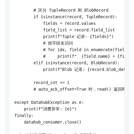
        # 区分 TupleRecord 和 BlobRecord

        if isinstance(record, TupleRecord):

            fields = record.values            #
            field_list = record.field_list    
            print(f"Tuple 记录: {fields}")

            # 按字段名访问

            # for idx, field in enumerate(field_li
            #     print(f"  {field.name} = {fields
        elif isinstance(record, BlobRecord):

            print(f"Blob 记录: {record.blob_data}")
        record_cnt += 1

        # auto_ack_offset=True 时，read() 返回即自动 
except DatahubException as e:

    print(f"消费异常: {e}")

finally:

    datahub_consumer.close()
