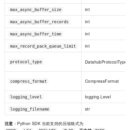
int
max_async_buffer_size
int
max_async_buffer_records
int
max_async_buffer_time
int
max_record_pack_queue_limit
DatahubProtocolType
protocol_type
CompressFormat
compress_format
logging.Level
logging_level
str
logging_filename
注意
：Python SDK 当前支持的压缩格式为