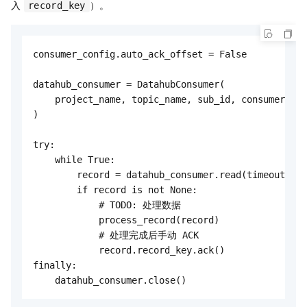
入
）。
record_key
consumer_config.auto_ack_offset = False

datahub_consumer = DatahubConsumer(

    project_name, topic_name, sub_id, consumer_con
)

try:

    while True:

        record = datahub_consumer.read(timeout=60)

        if record is not None:

            # TODO: 处理数据

            process_record(record)

            # 处理完成后手动 ACK

            record.record_key.ack()

finally:

    datahub_consumer.close()