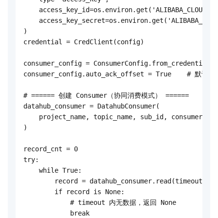
    access_key_id=os.environ.get('ALIBABA_CLOUD_AC
    access_key_secret=os.environ.get('ALIBABA_CLOU
)

credential = CredClient(config)

consumer_config = ConsumerConfig.from_credential(c
consumer_config.auto_ack_offset = True    # 默认
# ====== 创建 Consumer（协同消费模式） ======

datahub_consumer = DatahubConsumer(

    project_name, topic_name, sub_id, consumer_con
)

record_cnt = 0

try:

    while True:

        record = datahub_consumer.read(timeout=60)

        if record is None:

            # timeout 内无数据，返回 None

            break
