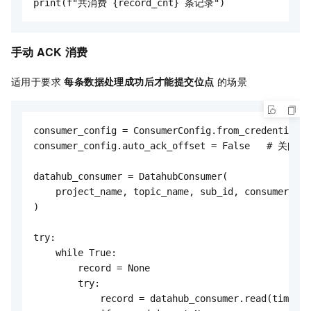
print(f"共消费 {record_cnt} 条记录")
手动 ACK 消费
适用于要求
每条数据处理成功后才能提交位点
的场景
consumer_config = ConsumerConfig.from_credential(c
consumer_config.auto_ack_offset = False   # 关闭自动
datahub_consumer = DatahubConsumer(

    project_name, topic_name, sub_id, consumer_con
)

try:

    while True:

        record = None

        try:

            record = datahub_consumer.read(timeout