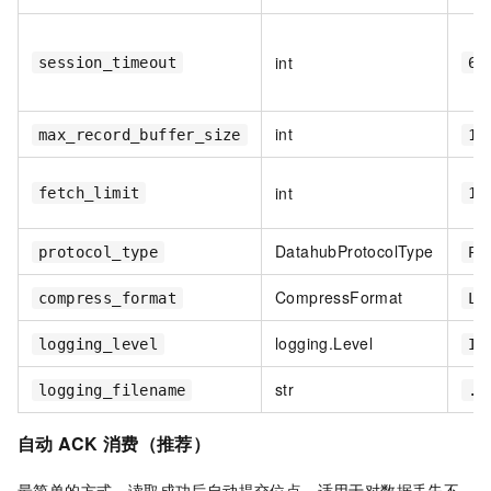
int
session_timeout
60
int
max_record_buffer_size
10
int
fetch_limit
10
DatahubProtocolType
protocol_type
PB
CompressFormat
compress_format
LZ
logging.Level
logging_level
IN
str
logging_filename
./
自动 ACK 消费（推荐）
最简单的方式，读取成功后自动提交位点。适用于对数据丢失不