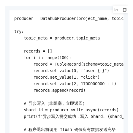
producer = DatahubProducer(project_name, topic_nam
try:

    topic_meta = producer.topic_meta

    records = []

    for i in range(100):

        record = TupleRecord(schema=topic_meta.rec
        record.set_value(0, f"user_{i}")

        record.set_value(1, "click")

        record.set_value(2, 1700000000 + i)

        records.append(record)

    # 异步写入（非阻塞，立即返回）

    shard_id = producer.write_async(records)

    print(f"异步写入提交成功，写入 Shard: {shard_id}"
    # 程序退出前调用 flush 确保所有数据发送完毕
