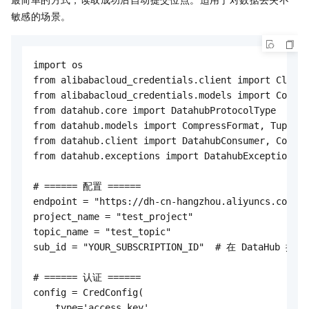
敏感的场景。
import os

from alibabacloud_credentials.client import Client
from alibabacloud_credentials.models import Config
from datahub.core import DatahubProtocolType

from datahub.models import CompressFormat, TupleRe
from datahub.client import DatahubConsumer, Consum
from datahub.exceptions import DatahubException

# ====== 配置 ======

endpoint = "https://dh-cn-hangzhou.aliyuncs.com"

project_name = "test_project"

topic_name = "test_topic"

sub_id = "YOUR_SUBSCRIPTION_ID"  # 在 DataHub 控
# ====== 认证 ======

config = CredConfig(

    type='access_key',
