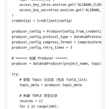
    access_key_id=os.environ.get('ALIBABA_CLOUD_AC
    access_key_secret=os.environ.get('ALIBABA_CLOU
)

credential = CredClient(config)

producer_config = ProducerConfig.from_credential(c
producer_config.protocol_type = DatahubProtocolTyp
producer_config.compress_format = CompressFormat.L
producer_config.retry_times = 3

# ====== 创建 Producer ======

producer = DatahubProducer(project_name, topic_nam
try:

    # 获取 Topic 元信息（包含 field_list）

    topic_meta = producer.topic_meta

    # 构建 TUPLE 类型记录

    records = []

    for i in range(100):
