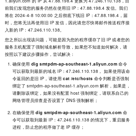
1.aliyun.com 的
IP
从
47.88.198.4
更换为
47.246.110.138，目
前我们发现您的服务仍然在使用旧
IP：47.88.198.4 发信。我们
将在
2024-4-8 10:00:00
之后彻底下线旧
IP：47.88.198.4，届
时，您将无法再使用旧
IP
发信，因此请您尽快将邮件推送程序接
入新的
IP：47.246.110.138。
您之所以出现该问题，可能是因为您的程序缓存了旧
IP
或者您的
服务主机配置了强制域名解析导致，如果您不知道如何解决，请
按照以下建议步骤操作，尝试解决：
确保使用
dig smtpdm-ap-southeast-1.aliyun.com
命令
可以获取到最新的域名
IP：47.246.110.138， 如果使用该命
令返回的是旧
IP，请使用
cat /etc/hosts
命令判断是否强制
绑定了
smtpdm-ap-southeast-1.aliyun.com
解析，如果是，
请删除该绑定，如果没有配置
host
强制绑定，请联系自己的
网络管理员排查是否设置了
DNS
强制解析；
在确保使用
dig smtpdm-ap-southeast-1.aliyun.com
命
令可以获取到最新
IP：47.246.110.138
的情况下，重启服务
进程，防止您的程序做了老
IP
缓存；