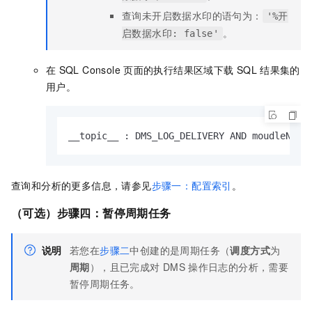
查询未开启数据水印的语句为：
'%开
。
启数据水印: false'
在
SQL Console
页面的执行结果区域下载
SQL
结果集的
用户。
__topic__ : DMS_LOG_DELIVERY AND moudleName
查询和分析的更多信息，请参见
步骤一：配置索引
。
（可选）步骤四：暂停周期任务
说明
若您在
步骤二
中创建的是周期任务（
调度方式
为
周期
），且已完成对
DMS
操作日志的分析，需要
暂停周期任务。