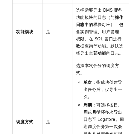
选择需要导出
DMS
哪些
功能模块的日志（与
操作
日志
中的模块对应），包
功能模块
是
含实例管理、用户管理、
权限、在
SQL
窗口进行
数据查询等功能。默认选
择导出
全部功能
的日志。
选择本次任务的调度方
式。
单次
：指成功创建导
出任务后，仅导出一
次。
周期
：可选择按
日
、
周
或
月
循环多次导出
日志至
Logstore。周
调度方式
是
期调度任务第一次会
导出从日志开始时间