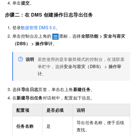
单击
提交
。
步骤二：在
DMS
创建操作日志导出任务
登录
数据管理
DMS 5.0
。
单击控制台左上角的
图标，选择
全部功能
>
安全与容灾
（DBS）
>
操作审计
。
说明
若您使用的是非极简模式的控制台，在顶部菜
单栏中，选择
安全与容灾（DBS）
>
操作审
计
。
选择
导出日志
页签，单击右上角
新建任务
。
在
新建导出任务
对话框中，配置如下信息。
配置项
是否必填
说明
导出任务名称，便于后续
任务名称
是
查找。