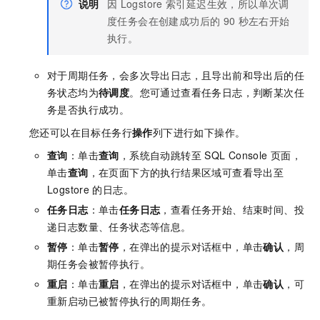
说明
因
Logstore
索引延迟生效，所以单次调
度任务会在创建成功后的
90
秒左右开始
执行。
对于周期任务，会多次导出日志，且导出前和导出后的任
务状态均为
待调度
。您可通过查看任务日志，判断某次任
务是否执行成功。
您还可以在目标任务行
操作
列下进行如下操作。
查询
：单击
查询
，系统自动跳转至
SQL Console
页面，
单击
查询
，在页面下方的执行结果区域可查看导出至
Logstore
的日志。
任务日志
：单击
任务日志
，查看任务开始、结束时间、投
递日志数量、任务状态等信息。
暂停
：单击
暂停
，在弹出的提示对话框中，单击
确认
，周
期任务会被暂停执行。
重启
：单击
重启
，在弹出的提示对话框中，单击
确认
，可
重新启动已被暂停执行的周期任务。