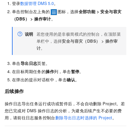
登录
数据管理
DMS 5.0
。
单击控制台左上角的
图标，选择
全部功能
>
安全与容灾
（DBS）
>
操作审计
。
说明
若您使用的是非极简模式的控制台，在顶部菜
单栏中，选择
安全与容灾（DBS）
>
操作审
计
。
单击
导出日志
页签。
在目标周期任务的
操作
列，单击
暂停
。
在弹出的提示对话框中，单击
确认
。
后续操作
操作日志导出任务运行成功或暂停后，不会自动删除
Project。若
您已完成对
DMS
操作日志的分析，为避免后续产生不必要的费
用，请前往日志服务控制台
删除导出日志时选择的
Project
。