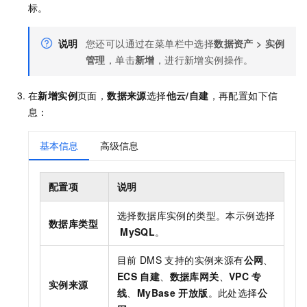
标。
说明
您还可以通过在菜单栏中选择
数据资产
>
实例
管理
，单击
新增
，进行新增实例操作。
在
新增实例
页面，
数据来源
选择
他云/自建
，再配置如下信
息：
基本信息
高级信息
配置项
说明
选择数据库实例的类型。本示例选择
数据库类型
MySQL
。
目前
DMS
支持的实例来源有
公网
、
ECS
自建
、
数据库网关
、
VPC
专
实例来源
线
、
MyBase
开放版
。此处选择
公