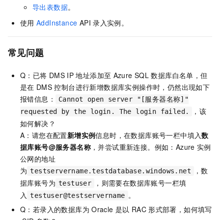
导出表数据
。
使用
AddInstance
API
录入实例。
常见问题
Q：已将
DMS IP
地址添加至
Azure SQL
数据库白名单，但
是在
DMS
控制台进行新增数据库实例操作时，仍然出现如下
报错信息：
Cannot open server "[服务器名称]"
，该
requested by the login. The login failed.
如何解决？
A：请您在配置
新增实例
信息时，在数据库账号一栏中填入
数
据库账号@服务器名称
，并尝试重新连接。例如：Azure
实例
公网的地址
为
，数
testservername.testdatabase.windows.net
据库账号为
，则需要在数据库账号一栏填
testuser
入
。
testuser@testservername
Q：若录入的数据库为
Oracle
是以
RAC
形式部署，如何填写