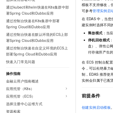
AI 产品 免费试用
网络
模板不支持修改，
安全
云开发大赛
通过kubectl和helm快速在K8s集群中部
Tableau 订阅
1亿+ 大模型 tokens 和 
可参考
管理实例启
署Spring Cloud和Dubbo应用
可观测
入门学习赛
中间件
AI空中课堂在线直播课
在
EDAS
中，当您
140+云产品 免费试用
通过控制台快速在K8s集群中部署
大模型服务
上云与迁云
建实例时选择不同
产品新客免费试用，最长1
数据库
Spring Cloud和Dubbo应用
生态解决方案
千问AI平台-Token Plan
释放模式
：当
通过控制台快速在默认环境的ECS上部
企业出海
大模型ACA认证体验
大数据计算
停机回收模式
署Spring Cloud和Dubbo应用
助力企业全员 AI 认知与能
行业生态解决方案
政企业务
盘）、弹性公
媒体服务
通过控制台快速在自定义环境的ECS上
千问AI平台-模型体验
开发者生态解决方案
付存储所产生
部署Spring Cloud和Dubbo应用
在线体验全尺寸、多种模态
企业服务与云通信
AI 开发和 AI 应用解决
快速入门常见问题
在
ECS
控制台配置
Happy 系列大模型
域名与网站
令，可以杜绝暴力
操作指南
制，EDAS
推荐使
终端用户计算
实例会归属于已配
金融云用户指南概述
Serverless
应用托管（K8s）
大模型解决方案
前提条件
应用托管（ECS）
开发工具
快速部署 Dify，高效搭建 
选择注册中心运维方式
创建实例启动模板
迁移与运维管理
资源检索