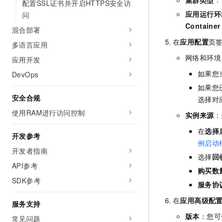
配置SSL证书并开启HTTPS安全访
应用运行环
问
Containe
混合部署
在
应用配置
页
多语言应用
网络和环境
应用开发
如果您
DevOps
如果您
安全合规
选择对
使用RAM进行访问控制
实例来源
：
在
选择
开发参考
例启动
开发者指南
选择
回
API参考
购买数
SDK参考
服务协
在
应用高级配
服务支持
版本
：您可
常见问题