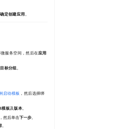
击
确定创建应用
。
择微服务空间，然后在
应用
的
目标分组
。
例启动模板
，然后选择绑
体模板
及
版本
。
，然后单击
下一步
。
容
。