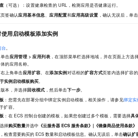
查
（可选）：设置健康检查的
URL，检测应用是否健康运行。
成
页签确认
应用基本信息
、
应用配置
和
应用高级设置
，确认无误后，单
时使用启动模板添加实例
制台
。
，单击
应用管理
>
应用列表
，在顶部菜单栏选择地域，并在页面上方选
具体的应用名称。
面右上角单击
应用扩容
。在
添加实例
对话框的
扩容方式
页签内选择扩容
于实例启动模板购买
。
板版本，并选择
回收模式
，然后单击
下一步
。
板
：您需先在部署分组中绑定实例启动模板，相关操作，请参见
绑定实
于扩容。
板
：在
ECS
控制台创建的模板，如果您创建过多个模板，需要选择
具
选择
购买数量
并选中
《云服务器
ECS
服务条款》|《镜像商品使用条款》
，检查需要购买的
ECS
数量和启动模板信息。确认无误后，单击
确认扩