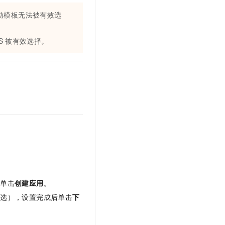
t.diy 一步搞定创意建站
构建大模型应用的安全防护体系
动模板无法被有效选
通过自然语言交互简化开发流程,全栈开发支持
通过阿里云安全产品对 AI 应用进行安全防护
S
被有效选择。
角单击
创建应用
。
可选），设置完成后单击
下
。