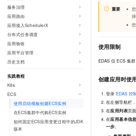
10 分钟在聊天系统中增加
专有云
服务治理
重要
应用路由
应用接入SchedulerX
分布式任务调度
应用验收
使用限制
应用平台管理
EDAS
仅
ECS
集群
历史文档
实践教程
创建应用时使
K8s
登录
EDAS
控
ECS
在左侧导航栏
使用启动模板创建ECS实例
在
应用列表
页
在ECS集群中代购ECS实例
在
应用基本信
如何固定ECS应用变更过程中的JDK
一步
。
版本
集群类型
：