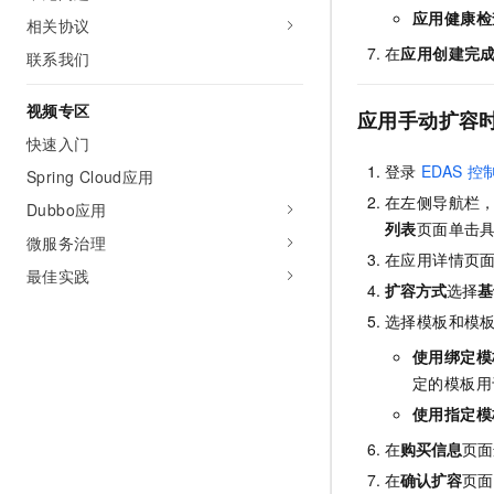
应用健康检
相关协议
在
应用创建完
联系我们
视频专区
应用手动扩容
快速入门
登录
EDAS
控
Spring Cloud应用
在左侧导航栏
Dubbo应用
列表
页面单击
微服务治理
在应用详情页
最佳实践
扩容方式
选择
基
选择模板和模
使用绑定模
定的模板用
使用指定模
在
购买信息
页面
在
确认扩容
页面