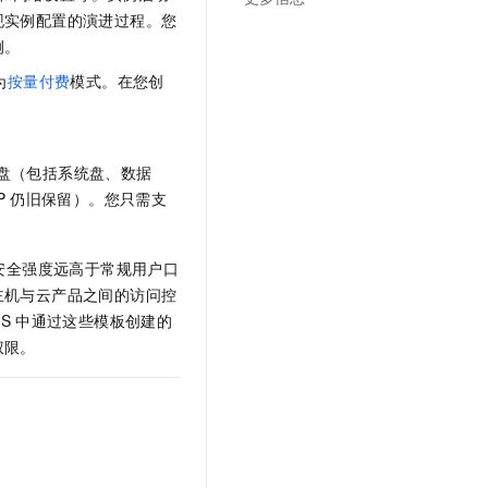
文戏情感细腻自然，动作戏激烈拳拳到肉，实现更强表演能力
支持中英文自由切换，具备更强的噪声鲁棒性
云聚AI 严选权益
现实例配置的演进过程。您
SSL 证书
，一键激活高效办公新体验
精选AI产品，从模型到应用全链提效
例。
堡垒机
为
按量付费
模式。在您创
AI 用量加速计划
应用
防火墙
、识别商机，让客服更高效、服务更出色。
新老同享，达量后返
千问办公
主机安全
。
NEW
的智能体编程平台
一站式AI生产力平台
盘（包括系统盘、数据
P
仍旧保留）。您只需支
AI 应用及服务市场
伶鹊
企业级人与Agent协作平台，接入和调度多个数字员工
智能客服平台，对话机器人、对话分析、智能外呼
AI 应用
安全强度远高于常规用户口
大模型服务平台百炼 - 全妙
大模型
主机与云产品之间的访问控
应用创作平台
多模态内容创作工具，已接入 DeepSeek
AS
中通过这些模板创建的
自然语言处理
权限。
数据标注
机器学习
息提取
与 AI 智能体进行实时音视频通话
从文本、图片、视频中提取结构化的属性信息
构建支持视频理解的 AI 音视频实时通话应用