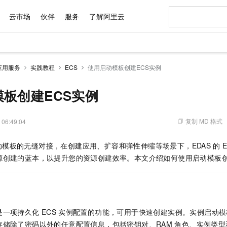
云市场
伙伴
服务
了解阿里云
AI 特惠
数据与 API
成为产品伙伴
企业增值服务
最佳实践
价格计算器
AI 场景体
基础软件
产品伙伴合
阿里云认证
市场活动
配置报价
大模型
应用服务
实践教程
ECS
使用启动模板创建ECS实例
自助选配和估算价格
步到位
域名与网站
智启 AI 普惠权益
产品生态集成认证中心
企业支持计划
云上春晚
Qwen Audio：打造专属 AI 语音助手
千问官方 MaaS 平台，为开发者和 Agent 而生，新用户赠送 1 亿 + tokens 额度
云服务器 EC
一句话生成原生
AI Coding
阿里云Maa
2026 阿里云
为企业打
数据集
Windows
大模型认证
模型
NEW
NEW
格式还原
值低价云产品抢先购
提供智能易用的域名与建站服务
至高享 1亿+免费 tokens，加速 Al 应用落地
Qwen-Audio-3.0-Realtime 端到端实时语音角色扮演
安全可靠、弹
输入一句话想法,
智能编程，一键
板创建ECS实例
产品生态伙伴
专家技术服务
云上奥运之旅
弹性计算合作
阿里云中企出
手机三要素
宝塔 Linux
全部认证
价格优势
开源旗舰模型
对象存储 OSS
即刻拥有 DeepSeek-V4-Pro
阿里云 OPC 创新助力计划
云数据库 RD
一键部署幻兽
AI 电商营销
产品生态伙伴工作台
企业增值服务台
云栖战略参考
云存储合作计
云栖大会
身份实名认证
CentOS
训练营
推动算力普惠，释放技术红利
的大模型服务
最高返9万
真正可用的 1M 上下文,一次完成代码全链路开发
轻松解锁专属 DeepSeek-V4-Pro
至高百万元 Token 补贴，加速一人公司成长
稳定、安全、高性价比、高性能的云存储服务
一键购买专属
从图文生成到
复制 MD 格式
 06:49:04
云上的中国
数据库合作计
活动全景
短信
Docker
图片和
自进化智能体
人工智能平台 PAI
5 分钟轻松部署专属 QwenPaw
Token Plan 模型订阅计划
Qoder
高效搭建 AI
AI 广告创作
企业成长
大模型
NEW
HOT
信息公告
动模板的无缝对接，在创建应用、扩容和弹性伸缩等场景下，EDAS
的
看见新力量
云网络合作计
OCR 文字识别
JAVA
级电脑
越聪明
证享300元代金券
一站式AI开发、训练和推理服务
Qwen3.8-Max 首发尝鲜，限时加量 10 倍，夜间低至2折
从聊天伙伴进化为能主动干活的本地数字员工
面向真实软件
图文、视频一
Kimi-K3
HappyHors
源创建的蓝本，以提升您的资源创建效率。本文介绍如何使用启动模板
NEW
魔搭 Mode
loud
服务实践
官网公告
Kimi 最新旗舰模型，长程编程与推理利器
让文字生成流
金融模力时刻
Salesforce O
版
发票查验
全能环境
Qoder CN
Claude Code + GStack 打造工程团队
千问办公，限时限量积分加倍
云原生数据库 P
低代码高效构
AI 建站
NEW
作计划
计划
创新中心
魔搭 ModelSc
健康状态
让AI从“聊天伙伴”进化为能干活的“数字员工”
覆盖公网/内网、递归/权威、移动APP等全场景解析服务
安装技能 GStack，拥有专属 AI 工程团队
你的AI工作搭子，覆盖日常办公高频场景
基于千问大模型等，支持代码智能生成、研发智能问答
0 代码专业建
客户案例
天气预报查询
操作系统
Deepseek-v4-pro
HappyHors
态合作计划
态智能体模型
旗舰 MoE 大模型，百万上下文与顶尖推理能力
图生视频，流
Compute
同享
容器服务 Kubernetes 版 ACK
万小智 AI 建站低至 15元/月
云防火墙
AI 短剧/漫剧
快递物流查询
WordPress
成为服务伙
高校合作
是一项持久化
ECS
实例配置的功能，可用于快速创建实例。实例启动模
式云数据仓库
点，立即开启云上创新
提供一站式管理容器应用的 K8s 服务
送.CN域名，送备案服务码
云原生的云上
AI助力短剧
GLM-5.2
Wan2.7-T
存储除了密码以外的任意配置信息，包括密钥对、RAM
角色、实例类型
Ubuntu