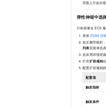
页面上方会出现
弹性伸缩中选
只有部署在
ECS
集
登录
EDAS
控
在左侧导航栏
列表
页面单击
在应用详情页
打开
扩容规则
配置扩容规则
配置项
触发指标
触发条件