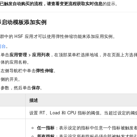
已触发自动购买的流程，请查看变更流程获取实时信息
的提示。
择启动模板添加实例
群中的
HSF
应用才可以使用弹性伸缩功能来添加应用实例。
制台
。
，单击
应用管理
>
应用列表
，在顶部菜单栏选择地域，并在页面上方选
具体的应用名称。
面左侧导航栏中单击
弹性伸缩
。
右侧的开关。
的参数，然后单击
保存
。
描述
设置
RT、Load
和
CPU
指标的阈值。当超过设定的阈
任一指标
：表示设定的指标中任意一个指标被触发
所有指标
：表示设定所有指标必须全部被触发才能