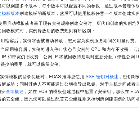
服务生态伙伴
视觉 Coding、空间感知、多模态思考等全面升级
1M上下文，专为长程任务能力而生
云工开物
企业应用
Night Plan 支持 Qwen 3.8-Max
AI 办公
NEW
但可以创建多个版本，每个版本可以配置不同的参数，通过版本管理体
Red Hat
30+ 款产品免费体验
夜间 5 折，Qwen/Meoo/TokenPlan 客户专享
AI智能应用
动模板版本
创建模板的新版本，然后可以使用模板任意一个版本创建实
科研合作
ERP
堂（旗舰版）
SUSE
使用启动模板或者基于现有实例规格创建实例时，所代购创建的实例均
智能客服
AI 应用构建
大模型原生
CRM
的回收模式时，实例释放后的收费规则有所区别：
2个月
自动承接线索
建站小程序
Qoder
大模型服务平台百炼-应用模版
OA 办公系统
应用缩容后，实例将会被自动释放，您只需为实例服务期间的用量付费
HOT
NEW
面向真实软件
个人版上线、团队版降价；千问3.8-Max首发发尝鲜
丰富多元化的应用模版和解决方案
：当应用缩容后，实例将进入停止状态且实例的
CPU
和内存不收费，云
力提升
财税管理
模板建站
网
IP
和带宽仍旧收费，公网
IP
将被回收待启动时重新分配（弹性公网
I
万有无界
大模型服务平台百炼-智能体
400电话
定制建站
的很少的费用，就可以保留实例。
的模型效果
灵活可视化地构建企业级 Agent
方案
广告营销
模板小程序
实例模板的登录凭证时，EDAS
推荐您使用
SSH
密钥对概述
，密钥对
秒悟
人工智能平台 PAI
破解威胁；同时其他人不可能通过公钥推导出私钥。对于主机之间或者
定制小程序
云端极速 AI 
新一代 AI 视频生成模型，深度适配广告营销等场景
AI Native 的算法工程平台，一站式完成建模、训练、推理服务部署
用
安全组概述
，如在
ECS
的模板创建过程中配置了安全组，那么在
ED
APP 开发
置的安全组，因此您可以通过配置安全组规则来控制所创建实例的访问
建站系统
AI 应用
10分钟微调：让0.6B模型媲美235B模型
多模态数据信
依托云原生高可用架构,实现Dify私有化部署
用1%尺寸在特定领域达到大模型90%以上效果
。