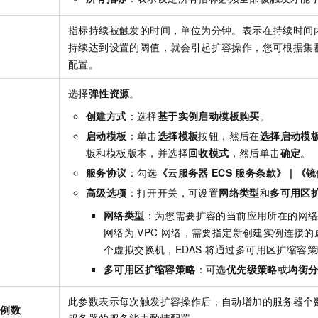
指标持续被触发的时间，单位为分钟。表示在持续时间
过
持续达到设置的阈值，就会引起扩容操作，您可根据集
配置。
选择
弹性资源
。
创建方式
：选择
基于实例启动模板购买
。
启动模板
：单击
选择模板
按钮，然后在
选择启动模
板和模板版本，并选择
回收模式
，然后单击
确定
。
服务协议
：勾选
《云服务器
ECS
服务条款》 | 《
高级选项
：打开开关，可设置
网络类型
和
多可用区
网络类型
：为您需要扩容的当前应用所在的网
网络为
VPC
网络，需要指定新创建实例连接的
个虚拟交换机，EDAS
将通过多可用区扩缩容策
多可用区扩缩容策略
：可选
优先级策略
或
均衡
此参数表示每次触发扩容操作后，自动增加的服务器个
实例数
服务器的服务能力酌情配置。