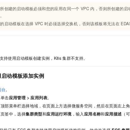
一个 AI 助手
即刻拥有 DeepSeek-R1 满血版
超强辅助，Bol
您所创建的启动模板必须和您的应用在同一个
VPC
内，否则所创建的启
在企业官网、通讯软件中为客户提供 AI 客服
多种方案随心选，轻松解锁专属 DeepSeek
择。
您的启动模板在选择
VPC
时必须选择交换机，否则该模板将无法在
EDA
支持使用启动模板创建实例，K8s
集群不支持。
用启动模板添加实例
制台
。
，单击
应用管理
>
应用列表
。
面顶部菜单栏选择地域，在页面上方选择微服务空间，然后在页面左上
息
页签中，选择
集群类型
和
应用运行环境
，输入
应用名称
和
应用描述
（
目前只有
ECS
集群支持使用启动模板代购实例，故此处选择
ECS
集群