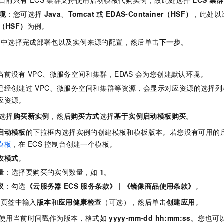
境
：您可选择
Java
、
Tomcat
或
EDAS-Container（HSF）
，此处以
r（HSF）
为例。
签中选择完成部署包以及实例来源的配置，然后单击
下一步
。
当前没有
VPC、微服务空间和集群，EDAS
会为您创建默认环境。
已经创建过
VPC、微服务空间和集群等资源，会显示对应资源的选择
应资源。
选择
购买新实例
，然后
购买方式
选择
基于实例启动模板购买
。
启动模板
的下拉框内选择实例的创建模板和模板版本。若您没有可用的
模板
，在
ECS
控制台创建一个模板。
收模式
。
量
：选择要购买的实例数量，如
1
。
议
：勾选
《云服务器
ECS
服务条款》 | 《镜像商品使用条款》
。
置
页签中输入
版本
和
应用健康检查
（可选），然后单击
创建应用
。
使用当前时间戳作为版本，格式如
yyyy-mm-dd hh:mm:ss
。您也可