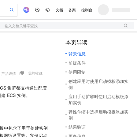
文档
备案
控制台
输入文档关键字查找
验
作计划
器
AI 活动
专业服务
服务伙伴合作计划
开发者社区
加入我们
服务平台百炼
阿里云 OPC 创新助力计划
本页导读
（1）
一站式生成采购清单，支持单品或批量购买
S
可编辑精美 PPT 文稿
S产品伙伴计划（繁花）
峰会
造的大模型服务与应用开发平台
轻量应用服务器
Agency Agents：拥有专属领域专家
AI 生产力先锋
Al MaaS 服务伙伴赋能合作
域名
博文
Careers
至高可申请百万元
背景信息
性可伸缩的云计算服务
 轻松生成专业的 PPT
开启高性价比 AI 编程新体验
先锋实践拓展 AI 生产力的边界
快速构建应用程序和网站，即刻迈出上云第一步
多领域专家智能体,一键组建 AI 虚拟交付团队
Token 补贴，五大权
计划
海大会
伙伴信用分合作计划
商标
问答
社会招聘
前提条件
益加速 OPC 成功
S
帕鲁游戏服务器
数字证书管理服务（原SSL证书）
HappyHorse 打造一站式影视创作平台
飞天发布时刻
HOT
划
备案
电子书
校园招聘
使用限制
联机服务器，轻松开启游戏
视频创作，一键激活电商全链路生产力
全托管，含MySQL、PostgreSQL、SQL Server、MariaDB多引擎
实现全站 HTTPS，呈现可信的 Web 访问
所见，即是所愿
可视化编排打通从文字构思到成片全链路闭环
我的收藏
产品详情
更多支持
划
公司注册
镜像站
创建应用时使用启动模板添加实
视频生成
语音识别与合成
 智能体与工作流应用
短信服务
漫剧工坊：一站式动画创作平台
AI 实训营
例
ECS
集群都支持通过配置
合作伙伴培训与认证
划
上云迁移
的智能体编程平台
站生成，高效打造优质广告素材
通过阿里云百炼高效搭建AI应用,助力高效开发
快速生产连贯的高质量长漫剧
从基础到进阶，Agent 创客手把手教你
国内短信简单易用，安全可靠，秒级触达，全球覆盖200+国家和地区。
e-1.1-T2V
Qwen3-TTS-Flash
创建
ECS
实例。
应用手动扩容时使用启动模板添
lScope
我要反馈
查询合作伙伴
畅细腻的高质量视频
离线语音合成大模型，多语言方言自适应，低延迟高稳定
n Alibaba Cloud ISV 合作
代维服务
加实例
olarDB
建企业门户网站
大数据开发治理平台 DataWorks
10 分钟搭建微信、支付宝小程序
创新加速
ope
登录合作伙伴管理后台
我要建议
站，无忧落地极速上线
以可视化方式快速构建移动和 PC 门户网站
100%兼容MySQL、PostgreSQL，兼容Oracle，支持集中和分布式
高效部署网站，快速应用到小程序
Data Agent 驱动的一站式 Data+AI 开发治理平台
弹性伸缩中选择启动模板添加实
e-1.1-I2V
Cosyvoice-V3-Flash
例
安全
畅自然，细节丰富
高表现力语音合成大模型，语音克隆听感自然
我要投诉
上云场景组合购
伴
结果验证
板中包含了用于创建实例
边界网络安全防护产品
漫剧创作，剧本、分镜、视频高效生成
覆盖90%+业务场景，专享组合折扣价
2V
VPN
Fun-ASR
和网络设置等。实例启动
更多信息