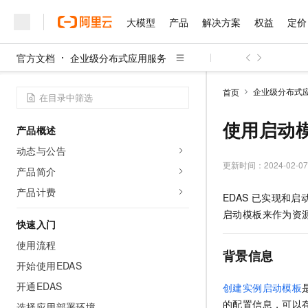
大模型
产品
解决方案
权益
定价
官方文档
企业级分布式应用服务
大模型
产品
解决方案
权益
定价
云市场
伙伴
服务
了解阿里云
精选产品
精选解决方案
普惠上云
产品定价
精选商城
成为销售伙伴
售前咨询
为什么选择阿里云
千问AI平台
企业级分布式
首页
了解云产品的定价详情
大模型服务平台百炼
睿译宝，AI翻译排版一
普惠上云 官方力荐
分销伙伴
在线服务
网站建设
什么是云计算
大
大模型服务与应用平台
上传文档即自动完成翻译和
云服务器38元/年起，超
使用启动模
产品概述
咨询伙伴
多端小程序
技术领先
云上成本管理
售后服务
千问大模型
GLM-5.2：长任务时代
官方推荐返现计划
大模型
动态与公告
大模型
精选产品
精选解决方案
Salesforce 国际版订阅
稳定可靠
管理和优化成本
多元化、高性能、安全可靠
推荐新用户得奖励，单订单
更新时间：
2024-02-07
销售伙伴合作计划
产品简介
自助服务
友盟天域
安全合规
人工智能与机器学习
AI
文本生成
无影云电脑
Hermes Agent，打造
云工开物
产品计费
EDAS
已实现和启
无影生态合作计划
在线服务
观测云
分析师报告
随时随地安全接入的云上超
自主进化，持久记忆，越用
高校专属算力普惠，学生认
计算
互联网应用开发
Qwen3.8-Max
启动模板来作为资
HOT
Salesforce On Alibaba C
工单服务
快速入门
智能体时代全能旗舰模型
Tuya 物联网平台阿里云
研究报告与白皮书
云解析DNS
快速拥有专属 OpenClaw
Consulting Partner 合
大数据
容器
使用流程
免费试用
短信专区
背景信息
蓝凌 OA
Qwen3.7-Plus
AI 大模型销售与服务生
开始使用EDAS
现代化应用
存储
天池大赛
能看、能想、能动手的多模
云原生大数据计算服务 Max
解决方案免费试用 新老
电子合同
开通EDAS
创建实例启动模板
面向分析的企业级SaaS模
最高领取价值200元试用
安全
网络与CDN
AI 算法大赛
Qwen3-VL-Plus
的配置信息，可以
畅捷通
选择应用部署环境