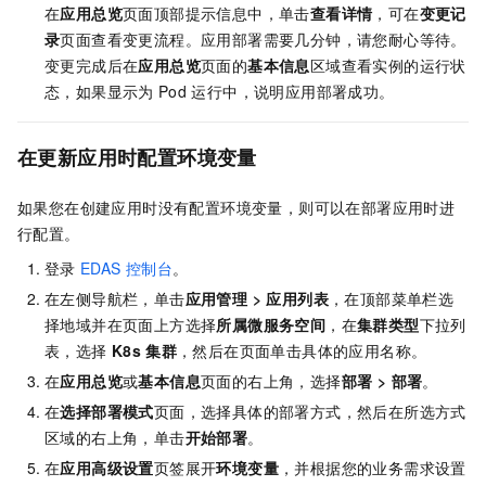
在
应用总览
页面顶部提示信息中，单击
查看详情
，可在
变更记
录
页面查看变更流程。应用部署需要几分钟，请您耐心等待。
变更完成后在
应用总览
页面的
基本信息
区域查看实例的运行状
态，如果显示为
Pod
运行中，说明应用部署成功。
在更新应用时配置环境变量
如果您在创建应用时没有配置环境变量，则可以在部署应用时进
行配置。
登录
EDAS
控制台
。
在左侧导航栏，单击
应用管理
>
应用列表
，在顶部菜单栏选
择地域并在页面上方选择
所属微服务空间
，在
集群类型
下拉列
表，选择
K8s
集群
，然后在页面单击具体的应用名称。
在
应用总览
或
基本信息
页面的右上角，选择
部署
>
部署
。
在
选择部署模式
页面，选择具体的部署方式，然后在所选方式
区域的右上角，单击
开始部署
。
在
应用高级设置
页签展开
环境变量
，并根据您的业务需求设置