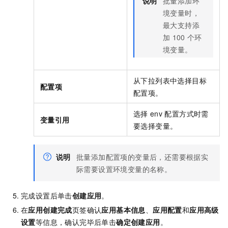
说明
批量添加环
境变量时，
最大支持添
加
100
个环
境变量。
从下拉列表中选择目标
配置项
配置项。
选择
env
配置方式时需
变量引用
要选择变量。
说明
批量添加配置项的变量后，还需要根据实
际需要设置环境变量的名称。
完成设置后单击
创建应用
。
在
应用创建完成
页签确认
应用基本信息
、
应用配置
和
应用高级
设置
等信息，确认完毕后单击
确定创建应用
。