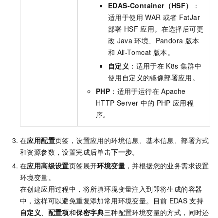
EDAS-Container（HSF）
：
适用于使用
WAR
或者
FatJar
部署
HSF
应用。在选择后可更
改
Java
环境、Pandora
版本
和
Ali-Tomcat
版本。
自定义
：适用于在
K8s
集群中
使用自定义的镜像部署应用。
PHP
：适用于运行在
Apache
HTTP Server
中的
PHP
应用程
序。
在
应用配置
页签，设置应用的环境信息、基本信息、部署方式
和资源参数，设置完成后单击
下一步
。
在
应用高级设置
页签展开
环境变量
，并根据您的业务需求设置
环境变量。
在创建应用过程中，将所填环境变量注入到即将生成的容器
中，这样可以避免重复添加常用环境变量。目前
EDAS
支持
自定义
、
配置项
和
保密字典
三种配置环境变量的方式，同时还