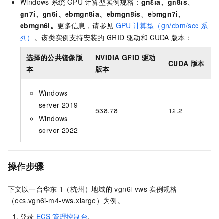
Windows
系统
GPU
计算型实例规格：
gn8ia、gn8is
、
gn7i、gn6i、ebmgn8ia、ebmgn8is
、
ebmgn7i、
ebmgn6i。
更多信息，请参见
GPU
计算型（gn/ebm/scc
系
列）
。该类实例支持安装的
GRID
驱动和
CUDA
版本：
选择的公共镜像版
NVIDIA GRID
驱动
CUDA
版本
本
版本
Windows
server 2019
538.78
12.2
Windows
server 2022
操作步骤
下文以一台华东
1（杭州）地域的
vgn6i-vws
实例规格
（ecs.vgn6i-m4-vws.xlarge）为例。
登录
ECS
管理控制台
。