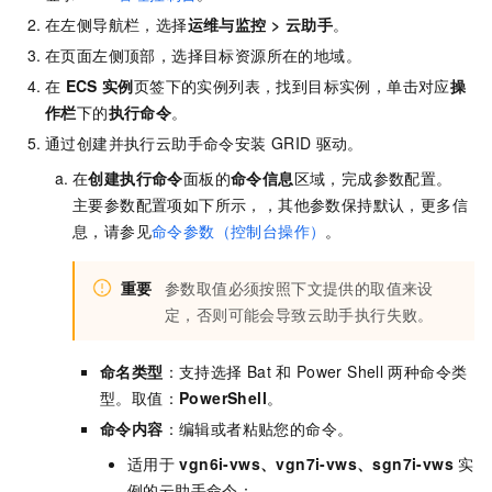
在左侧导航栏，选择
运维与监控
>
云助手
。
在页面左侧顶部，选择目标资源所在的地域。
在
ECS
实例
页签下的实例列表，找到目标实例，单击对应
操
作栏
下的
执行命令
。
通过创建并执行云助手命令安装
GRID
驱动。
在
创建执行命令
面板的
命令信息
区域，完成参数配置。
主要参数配置项如下所示，，其他参数保持默认，更多信
息，请参见
命令参数（控制台操作）
。
重要
参数取值必须按照下文提供的取值来设
定，否则可能会导致云助手执行失败。
命名类型
：支持选择
Bat
和
Power Shell
两种命令类
型。取值：
PowerShell
。
命令内容
：编辑或者粘贴您的命令。
适用于
vgn6i-vws、vgn7i-vws、sgn7i-vws
实
例的云助手命令：