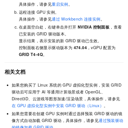
具体操作，请参见
重启实例
。
远程连接
GPU
实例。
具体操作，请参见
通过
Workbench
连接实例
。
在桌面空白处，右键单击并打开
NVIDIA 控制面板
，查看
已安装的
GRID
驱动版本。
显示结果，表示安装的新
GRID
驱动已生效。
控制面板右侧显示驱动版本为
474.04
，vGPU 配置为
GRID T4-4Q
。
相关文档
如果您购买了
Linux
系统的
GPU
虚拟化型实例，安装
GRID
驱动后可应用于
AI
等通用计算场景或者
OpenGL、
Direct3D、云游戏等图形加速/渲染场景，具体操作，请参见
在
GPU
虚拟化型实例中安装
GRID
驱动（Linux）
。
如果您需要在
创建
GPU
实例时通过选择预装
GRID
驱动的镜
像方式自动加载
GRID
驱动，
具体操作，请参见
通过预装驱动
的镜像加载
GRID
驱动
。