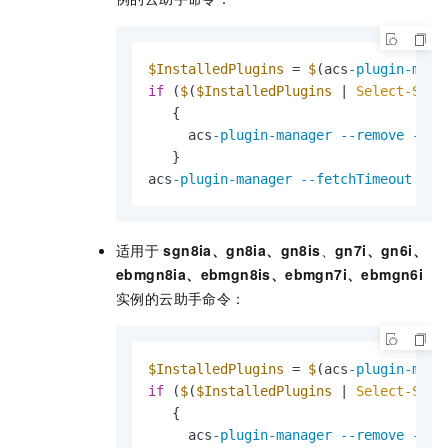
$InstalledPlugins
 = 
$
(acs
-plugin-mana
if
 (
$
(
$InstalledPlugins
 | 
Select-Stri
   {

     acs
-plugin-manager
--remove
--pl
   } 

acs
-plugin-manager
--fetchTimeout
0
-
适用于
sgn8ia、gn8ia、gn8is
、
gn7i、gn6i、
ebmgn8ia、ebmgn8is、ebmgn7i、ebmgn6i
实例的云助手命令：
$InstalledPlugins
 = 
$
(acs
-plugin-mana
if
 (
$
(
$InstalledPlugins
 | 
Select-Stri
   {

     acs
-plugin-manager
--remove
--pl