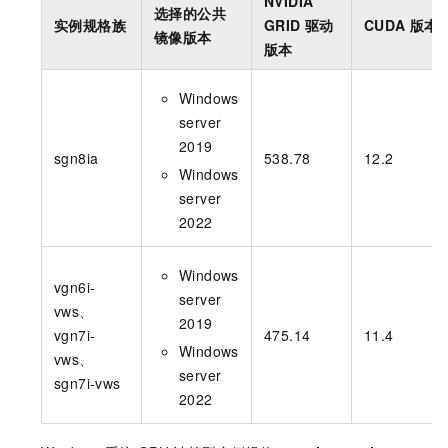
NVIDIA
选择的公共
实例规格族
GRID
驱动
CUDA
版本
镜像版本
版本
Windows
server
2019
sgn8ia
538.78
12.2
Windows
server
2022
Windows
vgn6i-
server
vws、
2019
vgn7i-
475.14
11.4
Windows
vws、
server
sgn7i-vws
2022