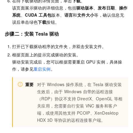
在待下载驱动的详情页面，单击
下载
。
该页面展示驱动的详细信息，包括
驱动版本
、
发布日期
、
操作
系统
、
CUDA 工具包
版本、
语言
和
文件大小
等，确认信息无
误后单击绿色
下载
按钮。
步骤二：安装
Tesla
驱动
打开已下载驱动程序的文件夹，并双击安装文件。
根据页面上的提示完成驱动的安装。
驱动安装完成后，您可以根据需要重启
GPU
实例，具体操
作，请参见
重启实例
。
重要
对于
Windows
操作系统，在
Tesla
驱动安装
生效后，由于
Windows
自带的远程连接
（RDP）协议不支持
DirectX、OpenGL
等相
关应用，您需要自行安装
VNC
服务和客户
端，或使用其他支持
PCOIP、XenDesktop
HDX 3D
等协议的远程连接客户端。