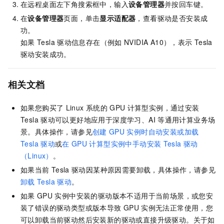
在远程桌面左下角搜索框中，输入
设备管理器
并按回车键。
在
设备管理器
页面，单击
显示适配器
，查看驱动是否安装成
功。
如果
Tesla
驱动信息存在（例如
NVIDIA A10），表示
Tesla
驱动安装成功。
相关文档
如果您购买了
Linux
系统的
GPU
计算型实例，通过安装
Tesla
驱动可以更好地应用于深度学习、AI
等通用计算业务场
景。具体操作，请参见
创建
GPU
实例时自动安装或加载
Tesla
驱动
或
在
GPU
计算型实例中手动安装
Tesla
驱动
（Linux）
。
如果当前
Tesla
驱动因某种原因需要卸载，具体操作，请参见
卸载
Tesla
驱动
。
如果
GPU
实例中安装的驱动版本不适用于当前场景，或您安
装了错误的驱动类型或版本导致
GPU
实例无法正常使用，您
可以卸载当前驱动然后安装新的驱动或直接升级驱动。关于如