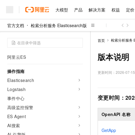
AliES内核
大模型
产品
解决方案
权益
定价
产品计费
官方文档
检索分析服务 Elasticsearch版
快速入门
大模型
产品
解决方案
权益
定价
云市场
伙伴
服务
了解阿里云
精选产品
精选解决方案
普惠上云
产品定价
精选商城
成为销售伙伴
售前咨询
为什么选择阿里云
千问AI平台
检索分析服务 Ela
首页
初级版：从实例创建到数据检索
了解云产品的定价详情
大模型服务平台百炼
千问办公，解锁你的工作
普惠上云 官方力荐
分销伙伴
在线服务
网站建设
什么是云计算
大
进阶版：通过OSS将自建ES集群迁移至
大模型服务与应用平台
企业级Agent产品，直接
云服务器38元/年起，超
版本说明
阿里云ES
咨询伙伴
多端小程序
技术领先
云上成本管理
售后服务
千问大模型
Agency Agents：拥
官方推荐返现计划
大模型
大模型
精选产品
精选解决方案
Salesforce 国际版订阅
稳定可靠
操作指南
管理和优化成本
多元化、高性能、安全可靠
推荐新用户得奖励，单订单
更新时间：
2026-07-15
销售伙伴合作计划
自助服务
友盟天域
安全合规
人工智能与机器学习
AI
Elasticsearch
文本生成
无影云电脑
HappyHorse 打造一
云工开物
无影生态合作计划
在线服务
Logstash
观测云
分析师报告
随时随地安全接入的云上超
高校专属算力普惠，学生认
计算
互联网应用开发
Qwen3.8-Max
HOT
变更时间：
202
Salesforce On Alibaba C
工单服务
事件中心
智能体时代全能旗舰模型
Tuya 物联网平台阿里云
研究报告与白皮书
云解析DNS
快速拥有专属 OpenClaw
Consulting Partner 合
大数据
容器
高级监控报警
免费试用
短信专区
蓝凌 OA
Qwen3.7-Plus
OpenAPI 名称
AI 大模型销售与服务生
ES Agent
现代化应用
存储
天池大赛
能看、能想、能动手的多模
云原生大数据计算服务 Max
解决方案免费试用 新老
电子合同
AI搜索
面向分析的企业级SaaS模
最高领取价值200元试用
安全
网络与CDN
GetApp
AI 算法大赛
Qwen3-VL-Plus
畅捷通
AI 引擎版