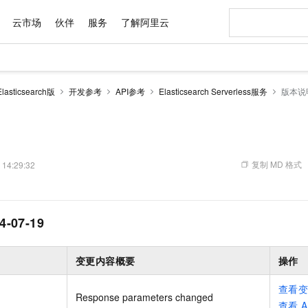
云市场
伙伴
服务
了解阿里云
AI 特惠
数据与 API
成为产品伙伴
企业增值服务
最佳实践
价格计算器
AI 场景体
基础软件
产品伙伴合
阿里云认证
市场活动
配置报价
大模型
sticsearch版
开发参考
API参考
Elasticsearch Serverless服务
版本说
自助选配和估算价格
新方式
域名与网站
睿译宝，AI翻译排版一步到位
智启 AI 普惠权益
产品生态集成认证中心
企业支持计划
云上春晚
千问官方 MaaS 平台，为开发者和 Agent 而生，新用户赠送 1 亿 + tokens 额度
云服务器 EC
Qwen Aud
AI Coding
阿里云Maa
2026 阿里云
为企业打
数据集
Windows
大模型认证
模型
NEW
NEW
交付可用成果
值低价云产品抢先购
提供智能易用的域名与建站服务
上传文档即自动完成翻译和格式还原
至高享 1亿+免费 tokens，加速 Al 应用落地
安全可靠、弹
智能编程，一键
产品生态伙伴
专家技术服务
云上奥运之旅
弹性计算合作
阿里云中企出
手机三要素
宝塔 Linux
全部认证
价格优势
有专属领域专家
对象存储 OSS
GLM-5.2：长任务时代开源旗舰模型
阿里云 OPC 创新助力计划
云数据库 RD
即刻拥有 DeepS
AI 电商营销
产品生态伙伴工作台
企业增值服务台
云栖战略参考
云存储合作计
云栖大会
身份实名认证
CentOS
训练营
推动算力普惠，释放技术红利
的大模型服务
最高返9万
多领域专家智能体,一键组建 AI 虚拟交付团队
至高百万元 Token 补贴，加速一人公司成长
稳定、安全、高性价比、高性能的云存储服务
真正可用的 1M 上下文,一次完成代码全链路开发
轻松解锁专属 Dee
从图文生成到
复制 MD 格式
 14:29:32
云上的中国
数据库合作计
活动全景
短信
Docker
图片和
站式影视创作平台
人工智能平台 PAI
Hermes Agent，打造自进化智能体
Token Plan 模型订阅计划
Qoder
5 分钟轻松部署
AI 广告创作
企业成长
大模型
NEW
信息公告
看见新力量
云网络合作计
OCR 文字识别
JAVA
级电脑
证享300元代金券
可视化编排打通从文字构思到成片全链路闭环
一站式AI开发、训练和推理服务
自主进化，持久记忆，越用越聪明
Qwen3.8-Max 首发尝鲜，限时加量 10 倍，夜间低至2折
面向真实软件
图文、视频一
Kimi-K3
HappyHors
NEW
魔搭 Mode
4-07-19
loud
服务实践
官网公告
Kimi 最新旗舰模型，长程编程与推理利器
让文字生成流
金融模力时刻
Salesforce O
版
发票查验
全能环境
Qoder CN
Claude Code + GStack 打造工程团队
千问办公，限时限量积分加倍
云原生数据库 P
低代码高效构
AI 建站
NEW
作计划
计划
创新中心
魔搭 ModelSc
健康状态
让AI从“聊天伙伴”进化为能干活的“数字员工”
覆盖公网/内网、递归/权威、移动APP等全场景解析服务
安装技能 GStack，拥有专属 AI 工程团队
你的AI工作搭子，覆盖日常办公高频场景
基于千问大模型等，支持代码智能生成、研发智能问答
0 代码专业建
客户案例
天气预报查询
操作系统
Deepseek-v4-pro
HappyHors
变更内容概要
操作
态合作计划
态智能体模型
旗舰 MoE 大模型，百万上下文与顶尖推理能力
图生视频，流
Compute
同享
容器服务 Kubernetes 版 ACK
万小智 AI 建站低至 15元/月
云防火墙
AI 短剧/漫剧
快递物流查询
WordPress
成为服务伙
高校合作
查看
式云数据仓库
点，立即开启云上创新
提供一站式管理容器应用的 K8s 服务
送.CN域名，送备案服务码
云原生的云上
AI助力短剧
Response parameters changed
GLM-5.2
Wan2.7-T
Ubuntu
查看
A