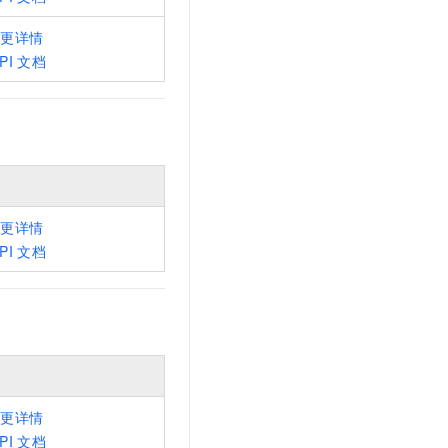
文戏情感细腻自然，动作戏激烈拳拳到肉，实现更强表演能力
支持中英文自由切换，具备更强的噪声鲁棒性
云聚AI 严选权益
SSL 证书
变更详情
，一键激活高效办公新体验
精选AI产品，从模型到应用全链提效
堡垒机
PI
文档
AI 用量加速计划
应用
防火墙
、识别商机，让客服更高效、服务更出色。
新老同享，达量后返
千问办公
主机安全
NEW
的智能体编程平台
一站式AI生产力平台
AI 应用及服务市场
伶鹊
企业级人与Agent协作平台，接入和调度多个数字员工
智能客服平台，对话机器人、对话分析、智能外呼
变更详情
AI 应用
PI
文档
大模型服务平台百炼 - 全妙
大模型
应用创作平台
多模态内容创作工具，已接入 DeepSeek
自然语言处理
数据标注
机器学习
息提取
与 AI 智能体进行实时音视频通话
变更详情
从文本、图片、视频中提取结构化的属性信息
构建支持视频理解的 AI 音视频实时通话应用
PI
文档