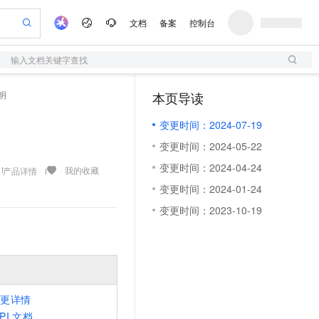
文档
备案
控制台
输入文档关键字查找
验
作计划
器
AI 活动
专业服务
服务伙伴合作计划
开发者社区
加入我们
服务平台百炼
阿里云 OPC 创新助力计划
明
本页导读
（1）
一站式生成采购清单，支持单品或批量购买
S
io：打造专属 AI 语音助手
S产品伙伴计划（繁花）
峰会
造的大模型服务与应用开发平台
轻量应用服务器
一句话生成原生可编辑精美 PPT 文稿
AI 生产力先锋
Al MaaS 服务伙伴赋能合作
域名
博文
Careers
至高可申请百万元
变更时间：2024-07-19
性可伸缩的云计算服务
开启高性价比 AI 编程新体验
Qwen-Audio-3.0-Realtime 端到端实时语音角色扮演
输入一句话想法, 轻松生成专业的 PPT
先锋实践拓展 AI 生产力的边界
快速构建应用程序和网站，即刻迈出上云第一步
Token 补贴，五大权
计划
海大会
伙伴信用分合作计划
商标
问答
社会招聘
变更时间：2024-05-22
益加速 OPC 成功
S
eek-V4-Pro
数字证书管理服务（原SSL证书）
一键部署幻兽帕鲁游戏服务器
飞天发布时刻
HOT
划
备案
电子书
校园招聘
变更时间：2024-04-24
pSeek-V4-Pro
视频创作，一键激活电商全链路生产力
全托管，含MySQL、PostgreSQL、SQL Server、MariaDB多引擎
实现全站HTTPS，呈现可信的WEB访问
一键购买专属联机服务器，轻松开启游戏
所见，即是所愿
我的收藏
产品详情
更多支持
划
公司注册
镜像站
变更时间：2024-01-24
视频生成
语音识别与合成
专属 QwenPaw
短信服务
漫剧工坊：一站式动画创作平台
AI 实训营
HOT
合作伙伴培训与认证
变更时间：2023-10-19
划
上云迁移
的智能体编程平台
站生成，高效打造优质广告素材
从聊天伙伴进化为能主动干活的本地数字员工
快速生产连贯的高质量长漫剧
从基础到进阶，Agent 创客手把手教你
国内短信简单易用，安全可靠，秒级触达，全球覆盖200+国家和地区。
e-1.1-T2V
Qwen3-TTS-Flash
lScope
我要反馈
查询合作伙伴
畅细腻的高质量视频
离线语音合成大模型，多语言方言自适应，低延迟高稳定
n Alibaba Cloud ISV 合作
代维服务
olarDB
建企业门户网站
大数据开发治理平台 DataWorks
10 分钟搭建微信、支付宝小程序
创新加速
ope
登录合作伙伴管理后台
我要建议
站，无忧落地极速上线
以可视化方式快速构建移动和 PC 门户网站
100%兼容MySQL、PostgreSQL，兼容Oracle，支持集中和分布式
高效部署网站，快速应用到小程序
Data Agent 驱动的一站式 Data+AI 开发治理平台
e-1.1-I2V
Cosyvoice-V3-Flash
安全
畅自然，细节丰富
高表现力语音合成大模型，语音克隆听感自然
我要投诉
上云场景组合购
伴
变更详情
边界网络安全防护产品
漫剧创作，剧本、分镜、视频高效生成
覆盖90%+业务场景，专享组合折扣价
2V
VPN
Fun-ASR
PI
文档