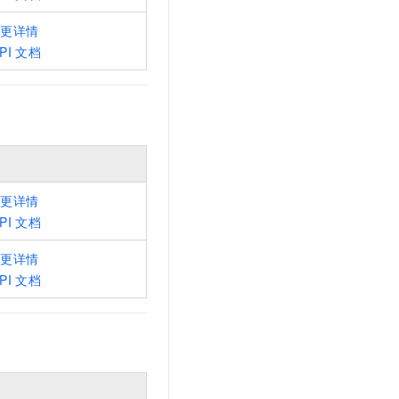
t.diy 一步搞定创意建站
构建大模型应用的安全防护体系
通过自然语言交互简化开发流程,全栈开发支持
通过阿里云安全产品对 AI 应用进行安全防护
变更详情
PI
文档
变更详情
PI
文档
变更详情
PI
文档