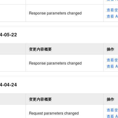
服务生态伙伴
视觉 Coding、空间感知、多模态思考等全面升级
1M上下文，专为长程任务能力而生
云工开物
企业应用
Night Plan 支持 Qwen 3.8-Max
AI 办公
NEW
Red Hat
查看
30+ 款产品免费体验
夜间 5 折，Qwen/Meoo/TokenPlan 客户专享
AI智能应用
科研合作
Response parameters changed
ERP
查看
A
堂（旗舰版）
SUSE
智能客服
AI 应用构建
大模型原生
CRM
2个月
自动承接线索
建站小程序
4-05-22
Qoder
大模型服务平台百炼-应用模版
OA 办公系统
HOT
NEW
面向真实软件
个人版上线、团队版降价；千问3.8-Max首发发尝鲜
丰富多元化的应用模版和解决方案
力提升
财税管理
模板建站
变更内容概要
操作
万有无界
大模型服务平台百炼-智能体
400电话
定制建站
的模型效果
灵活可视化地构建企业级 Agent
查看
方案
广告营销
模板小程序
Response parameters changed
查看
A
秒悟
人工智能平台 PAI
定制小程序
云端极速 AI 
新一代 AI 视频生成模型，深度适配广告营销等场景
AI Native 的算法工程平台，一站式完成建模、训练、推理服务部署
APP 开发
4-04-24
建站系统
变更内容概要
操作
AI 应用
10分钟微调：让0.6B模型媲美235B模型
多模态数据信
查看
依托云原生高可用架构,实现Dify私有化部署
用1%尺寸在特定领域达到大模型90%以上效果
Request parameters changed
查看
A