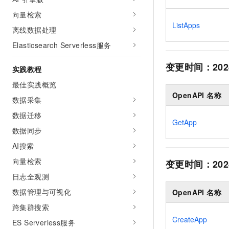
AI 产品 免费试用
网络
安全
云开发大赛
向量检索
Tableau 订阅
1亿+ 大模型 tokens 和 
ListApps
离线数据处理
可观测
入门学习赛
中间件
AI空中课堂在线直播课
140+云产品 免费试用
大模型服务
Elasticsearch Serverless服务
上云与迁云
产品新客免费试用，最长1
数据库
生态解决方案
变更时间：
202
千问AI平台-Token Plan
实践教程
企业出海
大模型ACA认证体验
大数据计算
助力企业全员 AI 认知与能
最佳实践概览
行业生态解决方案
政企业务
媒体服务
OpenAPI 名称
千问AI平台-模型体验
数据采集
开发者生态解决方案
在线体验全尺寸、多种模态
数据迁移
企业服务与云通信
AI 开发和 AI 应用解决
GetApp
Happy 系列大模型
数据同步
域名与网站
AI搜索
终端用户计算
向量检索
变更时间：
202
日志全观测
Serverless
大模型解决方案
数据管理与可视化
OpenAPI 名称
开发工具
快速部署 Dify，高效搭建 
跨集群搜索
迁移与运维管理
CreateApp
ES Serverless服务