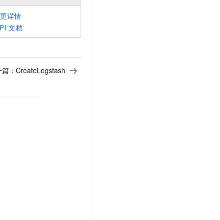
变更详情
PI
文档
一篇：
CreateLogstash