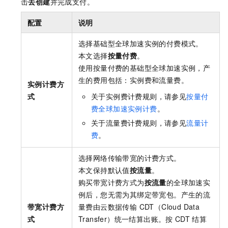
击
去创建
并完成支付。
配置
说明
选择基础型
全球加速
实例的付费模式。
本文选择
按量付费
。
使用按量付费的基础型
全球加速
实例，产
生的费用包括：实例费和流量费。
实例计费方
式
关于实例费计费规则，请参见
按量付
费全球加速实例计费
。
关于流量费计费规则，请参见
流量计
费
。
选择网络传输带宽的计费方式。
本文保持默认值
按流量
。
购买带宽计费方式为
按流量
的
全球加速
实
例后，您无需为其绑定带宽包。产生的流
带宽计费方
量费由
云数据传输 CDT（Cloud Data
式
Transfer）
统一结算出账。按
CDT
结算