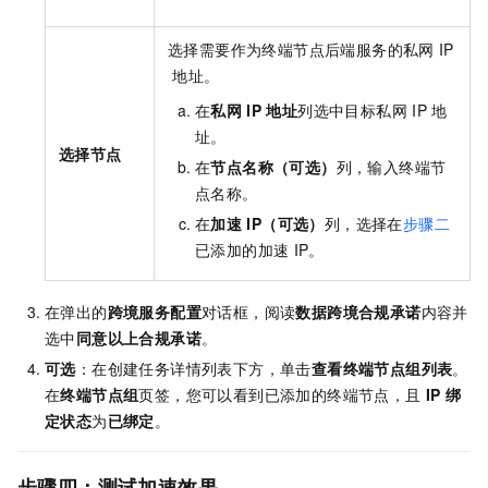
选择需要作为终端节点后端服务的私网
IP
地址。
在
私网
IP
地址
列选中目标私网
IP
地
址。
选择节点
在
节点名称（可选）
列，输入终端节
点名称。
在
加速
IP（可选）
列，选择在
步骤二
已添加的加速
IP。
在弹出的
跨境服务配置
对话框，阅读
数据跨境合规承诺
内容并
选中
同意以上合规承诺
。
可选
：在创建任务详情列表下方，单击
查看终端节点组列表
。
在
终端节点组
页签，您可以看到已添加的终端节点，且
IP
绑
定状态
为
已绑定
。
步骤四：测试加速效果