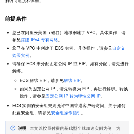
的访问速度和体验。
前提条件
您已在阿里云美国（硅谷）地域创建了
VPC。具体操作，请
参见
搭建
IPv4
专有网络
。
您已在
VPC
中创建了
ECS
实例。具体操作，请参见
自定义
购买实例
。
请确保
ECS
未分配固定公网
IP
或
EIP。如有分配，请先进行
解绑。
ECS
解绑
EIP，请参见
解绑
EIP
。
如果为固定公网
IP，请先转换为
EIP，再进行解绑。转换
操作，请参见
固定公网
IP
转为弹性公网
IP
。
ECS
实例的安全组规则允许中国香港客户端访问。关于如何
配置安全组，请参见
安全组操作指引
。
说明
本文以按量付费的基础型
全球加速
实例为例，为