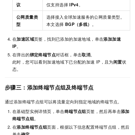
议
仅支持选择
IPv4
。
公网质量类
选择接入
全球加速
服务的公网质量类型。
型
本文选择
BGP（多线）
。
在
加速区域
页签，找到已添加的加速地域，单击
添加加速
IP
。
在弹出的
绑定终端节点
对话框，单击
取消
。
此时，您可以看到加速地域下已分配的加速
IP，且为
闲置
状
态。
步骤三：添加终端节点组及终端节点
通过添加终端节点组可以将流量定向到指定地域的终端节点。
在基础型实例详情页，单击
终端节点组
页签，然后再单击
添加
终端节点组
。
在
添加终端节点组
页面，根据以下信息配置终端节点组，然后
单击
确定
。