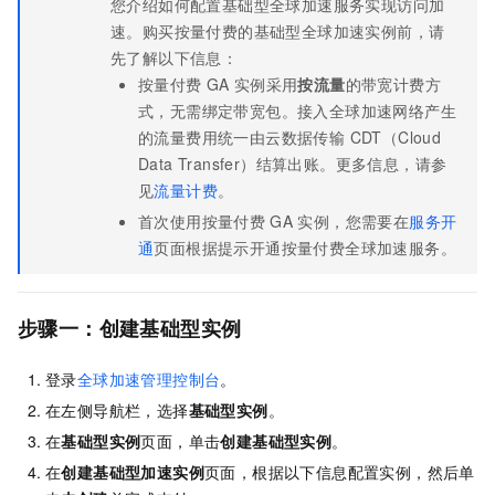
您介绍如何配置基础型
全球加速
服务实现访问加
速。购买按量付费的基础型
全球加速
实例前，请
先了解以下信息：
按量付费
GA
实例采用
按流量
的带宽计费方
式，无需绑定带宽包。接入全球加速网络产生
的流量费用统一由
云数据传输 CDT（Cloud
Data Transfer）
结算出账。更多信息，请参
见
流量计费
。
首次使用按量付费
GA
实例，您需要在
服务开
通
页面根据提示开通按量付费
全球加速
服务。
步骤一：创建基础型实例
登录
全球加速管理控制台
。
在左侧导航栏，选择
基础型实例
。
在
基础型实例
页面，单击
创建基础型实例
。
在
创建基础型加速实例
页面，根据以下信息配置实例，然后单