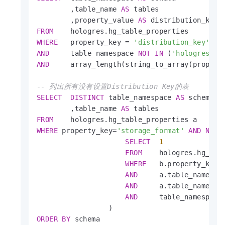
        ,table_name 
AS
 tables

        ,property_value 
AS
FROM
WHERE
   property_key 
=
'distribution_key'
AND
     table_namespace 
NOT
IN
 (
'hologres'
,
'
AND
     array_length(string_to_array(propert
-- 列出所有没有设置Distribution Key的表
SELECT
DISTINCT
 table_namespace 
AS
 schema

        ,table_name 
AS
FROM
WHERE
 property_key
=
'storage_format'
AND
NOT
SELECT
1
FROM
    hologres.hg_tabl
WHERE
   b.property_key 
AND
     a.table_namespa
AND
     a.table_name 
=
 
AND
     table_namespace
ORDER
BY
 schema
