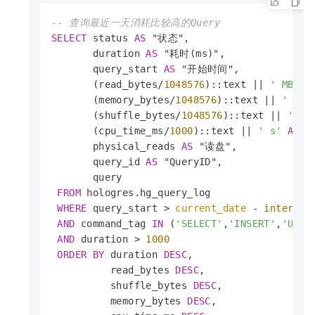
-- 查询最近一天消耗比较高的Query
SELECT
 status 
AS
 "状态",

       duration 
AS
 "耗时(ms)",

       query_start 
AS
 "开始时间",

       (read_bytes
/
1048576
)::text 
||
' MB'
A
       (memory_bytes
/
1048576
)::text 
||
' MB'
       (shuffle_bytes
/
1048576
)::text 
||
' MB
       (cpu_time_ms
/
1000
)::text 
||
' s'
AS
 "
       physical_reads 
AS
 "读盘",

       query_id 
AS
 "QueryID",

       query

FROM
 hologres.hg_query_log

WHERE
 query_start 
>
current_date
-
interval
AND
 command_tag 
IN
 (
'SELECT'
,
'INSERT'
,
'UPDA
AND
 duration 
>
1000
ORDER
BY
 duration 
DESC
,

          read_bytes 
DESC
,

          shuffle_bytes 
DESC
,

          memory_bytes 
DESC
,
