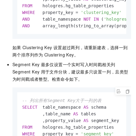
FROM
WHERE
   property_key 
=
'clustering_key'
AND
     table_namespace 
NOT
IN
 (
'hologres'
,
'
AND
     array_length(string_to_array(propert
如果
Clustering Key
设置超过两列，请重新建表，选择一到
两个排序列作为
Clustering Key。
Segment Key
最多仅设置一个实时写入时间戳相关列
Segment Key
用于文件分块，建议最多只设置一列，且类型
为时间戳或者整型。检查命令如下。
-- 列出所有Segment Key大于一列的表
SELECT
  table_namespace 
AS
 schema

        ,table_name 
AS
 tables

        ,property_value 
AS
FROM
WHERE
   property_key 
=
'segment_key'