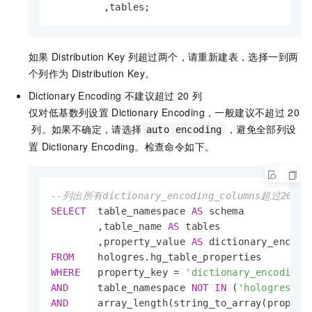
         ,tables;
如果
Distribution Key
列超过两个，请重新建表，选择一到两
个列作为
Distribution Key。
Dictionary Encoding
不建议超过
20
列
仅对低基数列设置
Dictionary Encoding，一般建议不超过
20
列。如果不确定，请选择
，避免全部列设
auto encoding
置
Dictionary Encoding。检查命令如下。
--列出所有dictionary_encoding_columns超过20
SELECT
  table_namespace 
AS
 schema

        ,table_name 
AS
 tables

        ,property_value 
AS
FROM
WHERE
   property_key 
=
'dictionary_encoding_
AND
     table_namespace 
NOT
IN
 (
'hologres'
,
'
AND
     array_length(string_to_array(propert