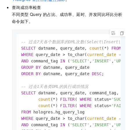
查询成功率检查
不同类型
Query
的占比、成功率、延时、并发同比环比分析
命令如下。
-- 过去7天各个数据库的DML次数(Select\Insert\Updat
SELECT
 datname, query_date, 
count
(
*
) 
FROM
WHERE
 query_date 
>
 to_char(
current_date
-
in
AND
 command_tag 
IN
 (
'SELECT'
,
'INSERT'
,
'UPDAT
GROUP
BY
ORDER
BY
 datname, query_date 
DESC
;

-- 过去1天各类DML的执行成功情况
SELECT
 datname, query_date, command_tag,

count
(
*
) 
FILTER
( 
WHERE
 status
=
'SUCCES
count
(
*
) 
FILTER
( 
WHERE
 status
=
'FAILED
FROM
WHERE
 query_date 
>
 to_char(
current_date
-
in
AND
 command_tag 
IN
 (
'SELECT'
,
'INSERT'
,
'UPDAT