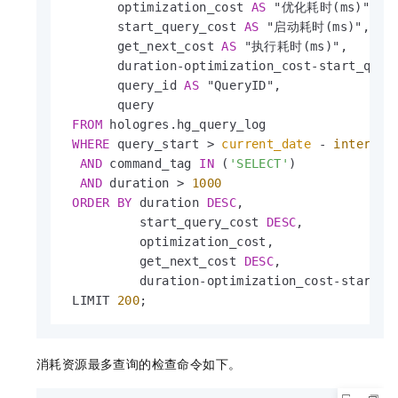
       optimization_cost 
AS
 "优化耗时(ms)",

       start_query_cost 
AS
 "启动耗时(ms)",

       get_next_cost 
AS
 "执行耗时(ms)",

       duration
-
optimization_cost
-
start_quer
       query_id 
AS
 "QueryID",

       query

FROM
 hologres.hg_query_log

WHERE
 query_start 
>
current_date
-
interval
AND
 command_tag 
IN
 (
'SELECT'
)

AND
 duration 
>
1000
ORDER
BY
 duration 
DESC
,

          start_query_cost 
DESC
,

          optimization_cost,

          get_next_cost 
DESC
,

          duration
-
optimization_cost
-
start_q
 LIMIT 
200
;
消耗资源最多查询的检查命令如下。