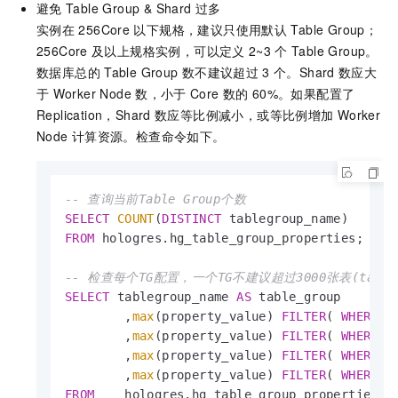
避免
Table Group & Shard
过多
实例在
256Core
以下规格，建议只使用默认
Table Group；
256Core
及以上规格实例，可以定义
2~3
个
Table Group。
数据库总的
Table Group
数不建议超过
3
个。Shard
数应大
于
Worker Node
数，小于
Core
数的
60%。如果配置了
Replication，Shard
数应等比例减小，或等比例增加
Worker
Node
计算资源。检查命令如下。
-- 查询当前Table Group个数
SELECT
COUNT
(
DISTINCT
FROM
 hologres.hg_table_group_properties;

-- 检查每个TG配置，一个TG不建议超过3000张表(table_
SELECT
 tablegroup_name 
AS
 table_group

        ,
max
(property_value) 
FILTER
( 
WHERE
 p
        ,
max
(property_value) 
FILTER
( 
WHERE
 p
        ,
max
(property_value) 
FILTER
( 
WHERE
 p
        ,
max
(property_value) 
FILTER
( 
WHERE
 p
FROM