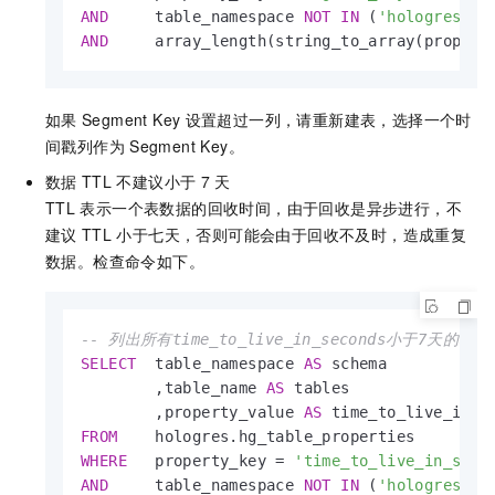
AND
     table_namespace 
NOT
IN
 (
'hologres'
,
'
AND
     array_length(string_to_array(propert
如果
Segment Key
设置超过一列，请重新建表，选择一个时
间戳列作为
Segment Key。
数据
TTL
不建议小于
7
天
TTL
表示一个表数据的回收时间，由于回收是异步进行，不
建议
TTL
小于七天，否则可能会由于回收不及时，造成重复
数据。检查命令如下。
-- 列出所有time_to_live_in_seconds小于7天的表
SELECT
  table_namespace 
AS
 schema

        ,table_name 
AS
 tables

        ,property_value 
AS
FROM
WHERE
   property_key 
=
'time_to_live_in_seco
AND
     table_namespace 
NOT
IN
 (
'hologres'
,
'