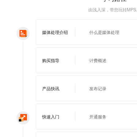
服务生态伙伴
视觉 Coding、空间感知、多模态思考等全面升级
1M上下文，专为长程任务能力而生
云工开物
企业应用
Night Plan 支持 Qwen 3.8-Max
AI 办公
NEW
Red Hat
由浅入深，带您玩转MPS
30+ 款产品免费体验
夜间 5 折，Qwen/Meoo/TokenPlan 客户专享
AI智能应用
科研合作
ERP
堂（旗舰版）
SUSE
智能客服
AI 应用构建
大模型原生
CRM
2个月
自动承接线索
媒体处理介绍
什么是媒体处理
建站小程序
Qoder
大模型服务平台百炼-应用模版
OA 办公系统
HOT
NEW
面向真实软件
个人版上线、团队版降价；千问3.8-Max首发发尝鲜
丰富多元化的应用模版和解决方案
力提升
财税管理
模板建站
万有无界
大模型服务平台百炼-智能体
购买指导
计费概述
400电话
定制建站
的模型效果
灵活可视化地构建企业级 Agent
方案
广告营销
模板小程序
秒悟
人工智能平台 PAI
定制小程序
云端极速 AI 
新一代 AI 视频生成模型，深度适配广告营销等场景
AI Native 的算法工程平台，一站式完成建模、训练、推理服务部署
产品快讯
发布记录
APP 开发
建站系统
快速入门
开通服务
AI 应用
10分钟微调：让0.6B模型媲美235B模型
多模态数据信
依托云原生高可用架构,实现Dify私有化部署
用1%尺寸在特定领域达到大模型90%以上效果