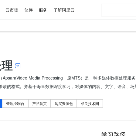
云市场
伙伴
服务
了解阿里云
AI 特惠
数据与 API
成为产品伙伴
企业增值服务
最佳实践
价格计算器
AI 场景体
基础软件
产品伙伴合
阿里云认证
市场活动
配置报价
大模型
自助选配和估算价格
新方式
域名与网站
睿译宝，AI翻译排版一步到位
智启 AI 普惠权益
产品生态集成认证中心
企业支持计划
云上春晚
千问官方 MaaS 平台，为开发者和 Agent 而生，新用户赠送 1 亿 + tokens 额度
云服务器 EC
Qwen Aud
AI Coding
阿里云Maa
2026 阿里云
为企业打
数据集
Windows
大模型认证
模型
NEW
NEW
交付可用成果
值低价云产品抢先购
提供智能易用的域名与建站服务
上传文档即自动完成翻译和格式还原
至高享 1亿+免费 tokens，加速 Al 应用落地
安全可靠、弹
智能编程，一键
产品生态伙伴
专家技术服务
云上奥运之旅
弹性计算合作
阿里云中企出
手机三要素
宝塔 Linux
全部认证
处理
价格优势
有专属领域专家
对象存储 OSS
GLM-5.2：长任务时代开源旗舰模型
阿里云 OPC 创新助力计划
云数据库 RD
即刻拥有 DeepS
AI 电商营销
产品生态伙伴工作台
企业增值服务台
云栖战略参考
云存储合作计
云栖大会
身份实名认证
CentOS
训练营
推动算力普惠，释放技术红利
的大模型服务
最高返9万
多领域专家智能体,一键组建 AI 虚拟交付团队
至高百万元 Token 补贴，加速一人公司成长
稳定、安全、高性价比、高性能的云存储服务
真正可用的 1M 上下文,一次完成代码全链路开发
轻松解锁专属 Dee
从图文生成到
ApsaraVideo Media Processing，原MTS）是一种多媒体
云上的中国
数据库合作计
活动全景
短信
Docker
图片和
站式影视创作平台
人工智能平台 PAI
Hermes Agent，打造自进化智能体
Token Plan 模型订阅计划
Qoder
5 分钟轻松部署
AI 广告创作
企业成长
大模型
NEW
信息公告
播放的格式。并基于海量数据深度学习，对媒体的内容、文字、语音、场
看见新力量
云网络合作计
OCR 文字识别
JAVA
级电脑
证享300元代金券
可视化编排打通从文字构思到成片全链路闭环
一站式AI开发、训练和推理服务
自主进化，持久记忆，越用越聪明
Qwen3.8-Max 首发尝鲜，限时加量 10 倍，夜间低至2折
面向真实软件
图文、视频一
Kimi-K3
HappyHors
NEW
魔搭 Mode
loud
服务实践
官网公告
Kimi 最新旗舰模型，长程编程与推理利器
让文字生成流
金融模力时刻
Salesforce O
版
发票查验
全能环境
Qoder CN
Claude Code + GStack 打造工程团队
千问办公，限时限量积分加倍
云原生数据库 P
低代码高效构
AI 建站
管理控制台
产品首页
购买资源包
相关技术圈
NEW
作计划
计划
创新中心
魔搭 ModelSc
健康状态
让AI从“聊天伙伴”进化为能干活的“数字员工”
覆盖公网/内网、递归/权威、移动APP等全场景解析服务
安装技能 GStack，拥有专属 AI 工程团队
你的AI工作搭子，覆盖日常办公高频场景
基于千问大模型等，支持代码智能生成、研发智能问答
0 代码专业建
客户案例
天气预报查询
操作系统
Deepseek-v4-pro
HappyHors
态合作计划
态智能体模型
旗舰 MoE 大模型，百万上下文与顶尖推理能力
图生视频，流
Compute
同享
容器服务 Kubernetes 版 ACK
万小智 AI 建站低至 15元/月
云防火墙
AI 短剧/漫剧
快递物流查询
WordPress
成为服务伙
高校合作
式云数据仓库
点，立即开启云上创新
提供一站式管理容器应用的 K8s 服务
送.CN域名，送备案服务码
云原生的云上
AI助力短剧
GLM-5.2
Wan2.7-T
学习路径
Ubuntu