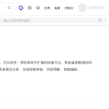
文档
备案
控制台
输入文档关键字查找
验
作计划
器
AI 活动
专业服务
服务伙伴合作计划
开发者社区
加入我们
服务平台百炼
阿里云 OPC 创新助力计划
一站式生成采购清单，支持单品或批量购买
S
io：打造专属 AI 语音助手
S产品伙伴计划（繁花）
峰会
造的大模型服务与应用开发平台
轻量应用服务器
一句话生成原生可编辑精美 PPT 文稿
AI 生产力先锋
Al MaaS 服务伙伴赋能合作
域名
博文
Careers
至高可申请百万元
性可伸缩的云计算服务
开启高性价比 AI 编程新体验
Qwen-Audio-3.0-Realtime 端到端实时语音角色扮演
输入一句话想法, 轻松生成专业的 PPT
先锋实践拓展 AI 生产力的边界
快速构建应用程序和网站，即刻迈出上云第一步
Token 补贴，五大权
计划
海大会
伙伴信用分合作计划
商标
问答
社会招聘
益加速 OPC 成功
S
eek-V4-Pro
数字证书管理服务（原SSL证书）
一键部署幻兽帕鲁游戏服务器
飞天发布时刻
HOT
划
备案
电子书
校园招聘
pSeek-V4-Pro
视频创作，一键激活电商全链路生产力
全托管，含MySQL、PostgreSQL、SQL Server、MariaDB多引擎
实现全站HTTPS，呈现可信的WEB访问
一键购买专属联机服务器，轻松开启游戏
所见，即是所愿
更多支持
数据处理服务。它以经济、弹性和高可扩展的转换方法，将多媒体数据转码
划
公司注册
镜像站
视频生成
语音识别与合成
专属 QwenPaw
短信服务
漫剧工坊：一站式动画创作平台
AI 实训营
HOT
景多模态分析，实现智能审核、内容理解、智能编辑。
合作伙伴培训与认证
划
上云迁移
的智能体编程平台
站生成，高效打造优质广告素材
从聊天伙伴进化为能主动干活的本地数字员工
快速生产连贯的高质量长漫剧
从基础到进阶，Agent 创客手把手教你
国内短信简单易用，安全可靠，秒级触达，全球覆盖200+国家和地区。
e-1.1-T2V
Qwen3-TTS-Flash
lScope
我要反馈
查询合作伙伴
畅细腻的高质量视频
离线语音合成大模型，多语言方言自适应，低延迟高稳定
n Alibaba Cloud ISV 合作
代维服务
olarDB
建企业门户网站
大数据开发治理平台 DataWorks
10 分钟搭建微信、支付宝小程序
创新加速
ope
登录合作伙伴管理后台
我要建议
站，无忧落地极速上线
以可视化方式快速构建移动和 PC 门户网站
100%兼容MySQL、PostgreSQL，兼容Oracle，支持集中和分布式
高效部署网站，快速应用到小程序
Data Agent 驱动的一站式 Data+AI 开发治理平台
e-1.1-I2V
Cosyvoice-V3-Flash
安全
畅自然，细节丰富
高表现力语音合成大模型，语音克隆听感自然
我要投诉
上云场景组合购
伴
边界网络安全防护产品
漫剧创作，剧本、分镜、视频高效生成
覆盖90%+业务场景，专享组合折扣价
2V
VPN
Fun-ASR