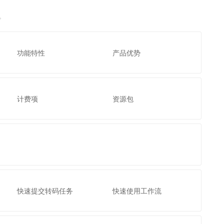
文戏情感细腻自然，动作戏激烈拳拳到肉，实现更强表演能力
支持中英文自由切换，具备更强的噪声鲁棒性
云聚AI 严选权益
SSL 证书
。
，一键激活高效办公新体验
精选AI产品，从模型到应用全链提效
堡垒机
AI 用量加速计划
应用
防火墙
、识别商机，让客服更高效、服务更出色。
新老同享，达量后返
功能特性
产品优势
千问办公
主机安全
NEW
的智能体编程平台
一站式AI生产力平台
AI 应用及服务市场
伶鹊
计费项
资源包
企业级人与Agent协作平台，接入和调度多个数字员工
智能客服平台，对话机器人、对话分析、智能外呼
AI 应用
大模型服务平台百炼 - 全妙
大模型
应用创作平台
多模态内容创作工具，已接入 DeepSeek
自然语言处理
数据标注
机器学习
快速提交转码任务
快速使用工作流
息提取
与 AI 智能体进行实时音视频通话
从文本、图片、视频中提取结构化的属性信息
构建支持视频理解的 AI 音视频实时通话应用