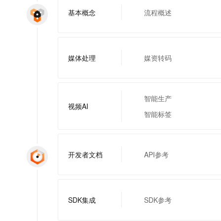
一个 AI 助手
即刻拥有 DeepSeek-R1 满血版
超强辅助，Bol
基本概念
流程概述
在企业官网、通讯软件中为客户提供 AI 客服
多种方案随心选，轻松解锁专属 DeepSeek
媒体处理
媒资转码
智能生产
视频AI
智能标签
开发者文档
API参考
SDK集成
SDK参考