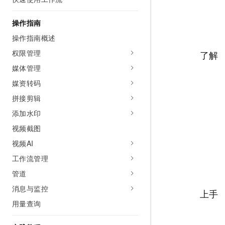
AI 产品 免费试用
网络
安全
云开发大赛
Tableau 订阅
1亿+ 大模型 tokens 和 
操作指南
可观测
入门学习赛
中间件
AI空中课堂在线直播课
操作指南概述
140+云产品 免费试用
大模型服务
上云与迁云
产品新客免费试用，最长1
数据库
权限管理
了解
生态解决方案
千问AI平台-Token Plan
媒体管理
企业出海
大模型ACA认证体验
大数据计算
助力企业全员 AI 认知与能
媒资转码
行业生态解决方案
政企业务
媒体服务
千问AI平台-模型体验
拼接剪辑
开发者生态解决方案
在线体验全尺寸、多种模态
添加水印
企业服务与云通信
AI 开发和 AI 应用解决
Happy 系列大模型
视频截图
域名与网站
视频AI
终端用户计算
工作流管理
管道
Serverless
大模型解决方案
消息与监控
上手
开发工具
快速部署 Dify，高效搭建 
用量查询
迁移与运维管理