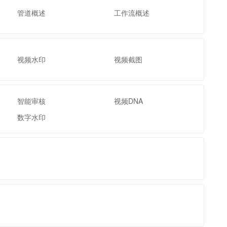
t.diy 一步搞定创意建站
构建大模型应用的安全防护体系
管道概述
工作流概述
通过自然语言交互简化开发流程,全栈开发支持
通过阿里云安全产品对 AI 应用进行安全防护
视频水印
视频截图
智能审核
视频DNA
数字水印