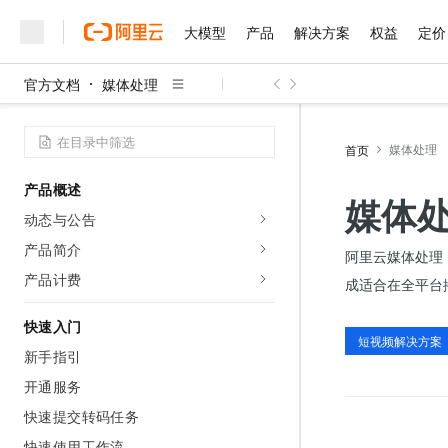
大模型
产品
解决方案
权益
定价
官方文档
媒体处理
大模型
产品
解决方案
权益
定价
云市场
伙伴
服务
了解阿里云
精选产品
精选解决方案
普惠上云
产品定价
精选商城
成为销售伙伴
售前咨询
为什么选择阿里云
千问AI平台
了解云产品的定价详情
媒体处理
首页
大模型服务平台百炼
千问办公，解锁你的工作
普惠上云 官方力荐
分销伙伴
在线服务
网站建设
什么是云计算
大
大模型服务与应用平台
企业级Agent产品，直接
云服务器38元/年起，超
产品概述
咨询伙伴
多端小程序
技术领先
媒体
云上成本管理
售后服务
千问大模型
Agency Agents：拥
官方推荐返现计划
大模型
动态与公告
大模型
精选产品
精选解决方案
Salesforce 国际版订阅
稳定可靠
管理和优化成本
多元化、高性能、安全可靠
推荐新用户得奖励，单订单
销售伙伴合作计划
产品简介
自助服务
阿里云媒体处理（
友盟天域
安全合规
人工智能与机器学习
AI
文本生成
无影云电脑
HappyHorse 打造一
云工开物
产品计费
成适合在全平台
无影生态合作计划
在线服务
观测云
分析师报告
随时随地安全接入的云上超
高校专属算力普惠，学生认
计算
互联网应用开发
Qwen3.8-Max
HOT
Salesforce On Alibaba C
工单服务
快速入门
智能体时代全能旗舰模型
Tuya 物联网平台阿里云
研究报告与白皮书
云解析DNS
快速拥有专属 OpenClaw
短视频解决方案
Consulting Partner 合
大数据
容器
新手指引
免费试用
短信专区
蓝凌 OA
Qwen3.7-Plus
AI 大模型销售与服务生
开通服务
现代化应用
存储
天池大赛
能看、能想、能动手的多模
云原生大数据计算服务 Max
解决方案免费试用 新老
电子合同
快速提交转码任务
面向分析的企业级SaaS模
最高领取价值200元试用
安全
网络与CDN
AI 算法大赛
Qwen3-VL-Plus
畅捷通
快速使用工作流