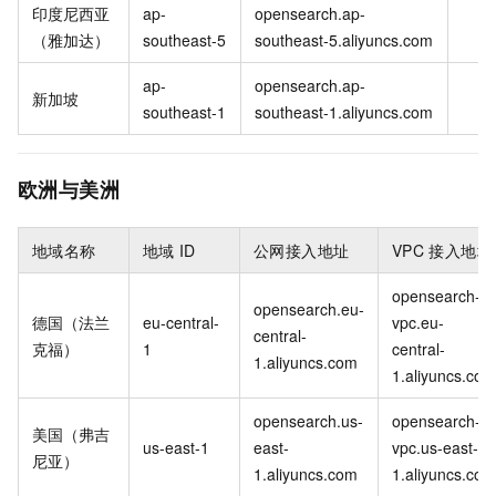
印度尼西亚
ap-
opensearch.ap-
（雅加达）
southeast-5
southeast-5.aliyuncs.com
ap-
opensearch.ap-
新加坡
southeast-1
southeast-1.aliyuncs.com
欧洲与美洲
地域名称
地域
ID
公网接入地址
VPC
接入地址
opensearch-
opensearch.eu-
德国（法兰
eu-central-
vpc.eu-
central-
克福）
1
central-
1.aliyuncs.com
1.aliyuncs.com
opensearch.us-
opensearch-
美国（弗吉
us-east-1
east-
vpc.us-east-
尼亚）
1.aliyuncs.com
1.aliyuncs.com