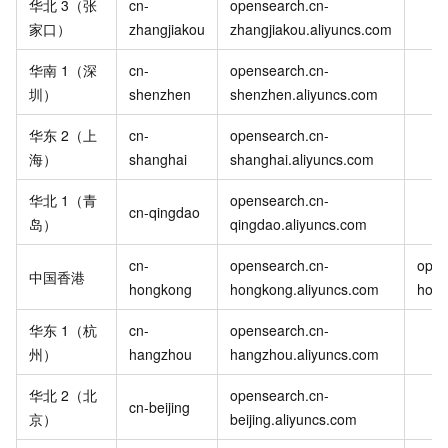
华北
3（张
cn-
opensearch.cn-
家口）
zhangjiakou
zhangjiakou.aliyuncs.com
华南
1（深
cn-
opensearch.cn-
圳）
shenzhen
shenzhen.aliyuncs.com
华东
2（上
cn-
opensearch.cn-
海）
shanghai
shanghai.aliyuncs.com
华北
1（青
opensearch.cn-
cn-qingdao
岛）
qingdao.aliyuncs.com
cn-
opensearch.cn-
open
中国香港
hongkong
hongkong.aliyuncs.com
hong
华东
1（杭
cn-
opensearch.cn-
州）
hangzhou
hangzhou.aliyuncs.com
华北
2（北
opensearch.cn-
cn-beijing
京）
beijing.aliyuncs.com