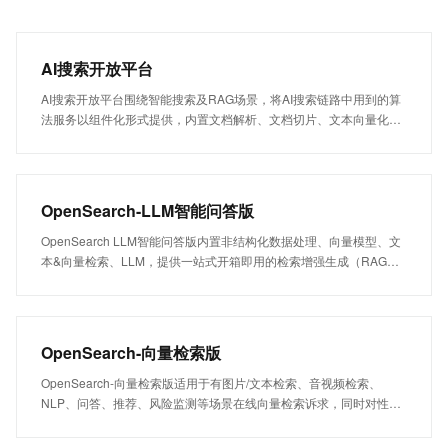
AI搜索开放平台
AI搜索开放平台围绕智能搜索及RAG场景，将AI搜索链路中用到的算
法服务以组件化形式提供，内置文档解析、文档切片、文本向量化、
查询分析、召回、排序、效果评估以及LLM模型服务，开发者根据自
身情况灵活选择组件服务进行搜索业务开发。
OpenSearch-LLM智能问答版
OpenSearch LLM智能问答版内置非结构化数据处理、向量模型、文
本&向量检索、LLM，提供一站式开箱即用的检索增强生成（RAG）
方案，支持丰富数据格式的快速导入，构建包含对话、链接、图片在
内的多模态对话式搜索服务，帮助开发者快速搭建RAG系统。
OpenSearch-向量检索版
OpenSearch-向量检索版适用于有图片/文本检索、音视频检索、
NLP、问答、推荐、风险监测等场景在线向量检索诉求，同时对性
能、效果、稳定性比较关注的企业及开发者。