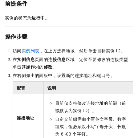
前提条件
实例的状态为
运行中
。
操作步骤
访问
实例列表
，在上方选择地域，然后单击目标实例
ID。
在
实例信息
页面的
连接信息
区域，定位至要修改的连接类型，
单击其
操作
列的
修改
。
在右侧弹出的面板中，设置新的连接地址和端口号。
配置
说明
目前仅支持修改连接地址的前缀（前
缀默认为实例
ID）。
连接地址
自定义前缀需由小写英文字母、数字
组成，但必须以小写字母开头，长度
为
8~63
个字符。