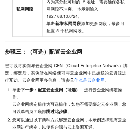
内为其分配可用的
IP
地址，需要确保各私
私网网段
网网段不冲突。 本示例输入
192.168.10.0/24。
单击
新增私网网段
添加更多网段，最多可
配置
5
个私网网段。
步骤三：（可选）配置云企业网
您可以将实例与云企业网
CEN（Cloud Enterprise Network）绑
定，绑定后，实例所在网络便可与云企业网中已加载的云资源进
行互访。云企业网更多信息，请参见
什么是云企业网
。
单击
下一步：配置云企业网（可选）
，进行云企业网绑定操
作。
云企业网绑定操作为可选操作，如您不需要绑定云企业网，您
可以单击页面底部
跳过此步骤
。
您可以通过以下两种方式绑定云企业网，本示例选择现有云企
业网进行绑定，以便客户端与云上资源互通。