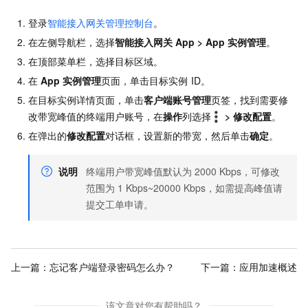
登录
智能接入网关管理控制台
。
在左侧导航栏，选择
智能接入网关
App
>
App
实例管理
。
在顶部菜单栏，选择目标区域。
在
App
实例管理
页面，单击目标实例
ID。
在目标实例详情页面，单击
客户端账号管理
页签，找到需要修
改带宽峰值的终端用户账号，在
操作
列选择
>
修改配置
。
在弹出的
修改配置
对话框，设置新的带宽，然后单击
确定
。
说明
终端用户带宽峰值默认为
2000 Kbps，可修改
范围为
1 Kbps~20000 Kbps，如需提高峰值请
提交工单申请。
上一篇：
忘记客户端登录密码怎么办？
下一篇：
应用加速概述
该文章对您有帮助吗？